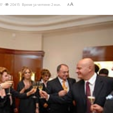
A
07
20415
Време за четене: 2 мин.
A