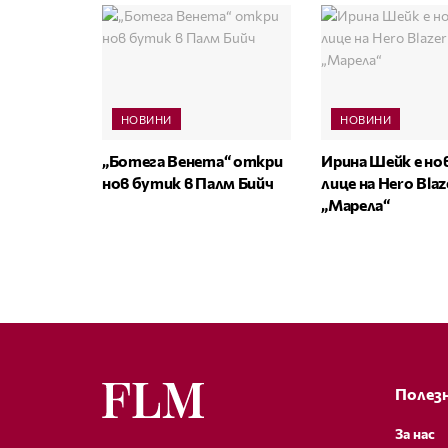
НОВИНИ
НОВИНИ
„Ботега Венета“ откри
Ирина Шейк е н
нов бутик в Палм Бийч
лице на Hero Bla
„Марела“
Полезн
За нас