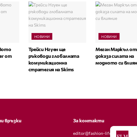
НОВИНИ
НОВИНИ
овото
Трейси Нгуен ще
Меган Маркъл от
zer от
ръководи глобалната
доказа силата на
комуникационна
модното си влия
стратегия на Skims
и връзки
За контакти
editor@fashion-lifestyle.net