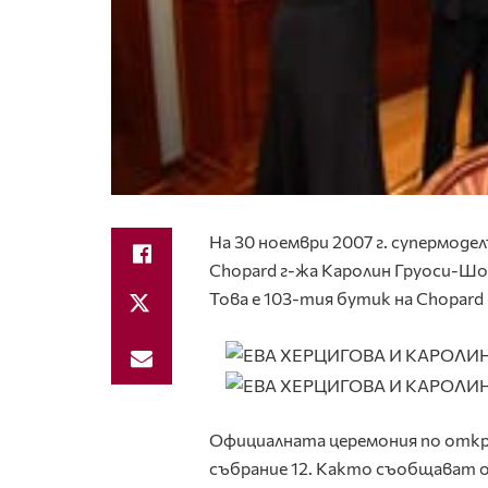
На 30 ноември 2007 г. супермод
Chopard г-жа Каролин Груоси-Шой
Това е 103-тия бутик на Chopard
Официалната церемония по открив
събрание 12. Както съобщават от