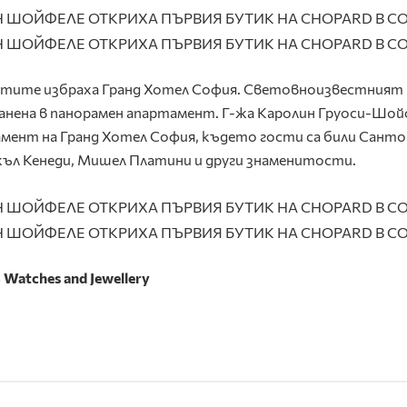
гостите избраха Гранд Хотел София. Световноизвестният
анена в панорамен апартамент. Г-жа Каролин Груоси-Шой
мент на Гранд Хотел София, където гости са били Санто
жъл Кенеди, Мишел Платини и други знаменитости.
S Watches and Jewellery