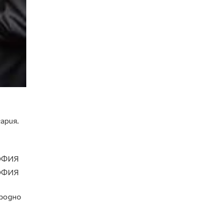
ария.
ародно