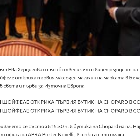
елът Ева Херцигова и съсобственикът и вицепрезидент на
феле откриха първия луксозен магазин на марката в Бълг
 в света и първи за Източна Европа.
ането се състоя в 15:30 ч. в бутика на Chopard на пл. Н
 офиса на APRA Porter Novelli , всички гости имаха