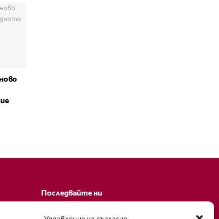
ново
ние
Последвайте ни
Facebook
Управление на съгласие