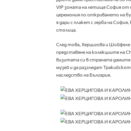
VIP зоната на летище София от с
церемония по откриването на бу
я дари с плакет с герба на София
столица.
След това, Херцигова и Шойфеле 
представяне на колекциите на Ch
визитата си в страната дамите
музей и да разгледат Тракийск
наследство на България.