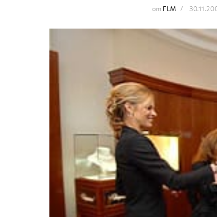
от
FLM
30.11.20