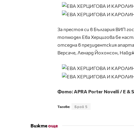
За престоя си в България ВИП 
топмодел Ева Херцигова бе наст
отседна в президентския апарта
Версаче, Ленард Йохонсон, Найд
Фото:
APRA Porter Novelli
/
E & 
Тагове:
Брой 5
Вижте
още