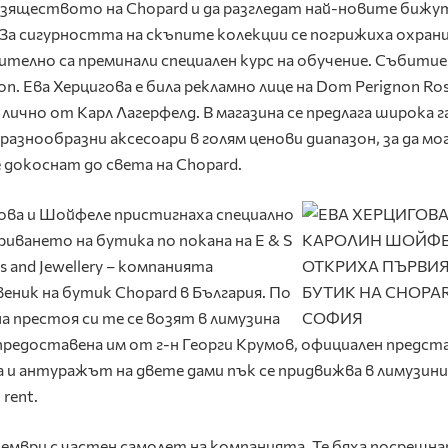
зяществото на Chopard и да разгледат най-новите бижу
 За сигурността на скъпите колекции се погрижиха охран
ително са преминали специален курс на обучение. Събити
. Ева Херцигова е била рекламно лице на Dom Perignon Ros
лично от Карл Лагерфелд. В магазина се предлага широка 
разнообразни аксесоари в голям ценови диапазон, за да мо
е докоснат до света на Chopard.
ова и Шойфеле пристигнаха специално
риването на бутика по покана на E & S
s and Jewellery – компанията
еник на бутик Chopard в България. По
на престоя си те се возят в лимузина
о предоставена им от г-н Георги Крумов, официален предс
та и антуражът на двете дами пък се придвижва в лимузини
 rent.
оември с частен самолет на компанията. Те бяха посрещн