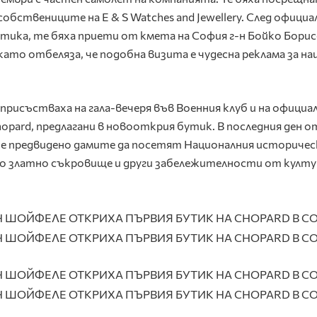
обствениците на E & S Watches and Jewellery. След офици
тика, те бяха приети от кмета на София г-н Бойко Борис
, като отбеляза, че подобна визита е чудесна реклама за н
присъстваха на гала-вечеря във Военния клуб и на офици
opard, предлагани в новооткрия бутик. В последния ден о
 е предвидено дамите да посетят Националния историчес
ото златно съкровище и други забележителности от култ