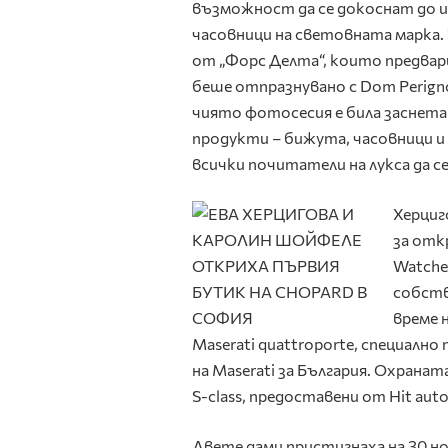
възможност да се докоснат до и
часовници на световната марка.
от „Форс Делта“, които предвар
беше отпразнувано с Dom Perignon
чиято фотосесия е била заснета 
продукти – бижута, часовници и 
всички почитатели на лукса да с
Херциг
за отк
Watche
собств
време 
Maserati quattroporte, специалн
на Maserati за България. Охрана
S‑class, предоставени от Hit auto
Двете дами пристигнаха на 30 н