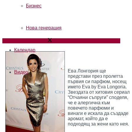
Бизнес
Нова генерация
Сподели в Facebook
Сподели в X
Сподели по имейл
Календар
Ева Лонгория ще
Видео
представи през пролетта
първия си парфюм, носещ
името Eva by Eva Longoria.
Звездата от хитовия сериал
“Отчаяни съпруги” споделя,
че е алергична към
повечето парфюми и
винаги е искала да създаде
аромат, който да е
подходящ за жени като нея.