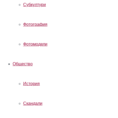
Субкултури
Фотография
Фотомодели
Общество
История
Скандали