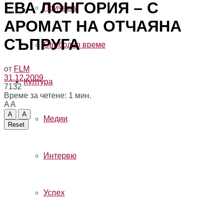
ЕВА ЛОНГОРИЯ – С
Прически
АРОМАТ НА ОТЧАЯНА
СЪПРУГА
Свободно време
от
FLM
31.12.2009
Култура
7132
Време за четене: 1 мин.
A
A
A
A
Медии
Reset
Интервю
Успех