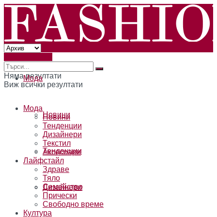
Към читателя
Няма резултати
Мода
Виж всички резултати
Мода
Новини
Новини
Тенденции
Дизайнери
Текстил
Тенденции
Аксесоари
Лайфстайл
Здраве
Тяло
Семейство
Дизайнери
Прически
Свободно време
Култура