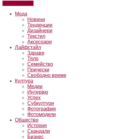
Към читателя
Мода
Новини
Тенденции
Дизайнери
Текстил
Аксесоари
Лайфстайл
Здраве
Тяло
Семейство
Прически
Свободно време
Култура
Медии
Интервю
Успех
Субкултури
Фотография
Фотомодели
Общество
История
Скандали
Бизнес