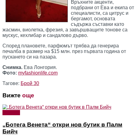
Връхните акценти,
подбрани от Ева и екипа от
специалисти, са цитрус и
бергамот, основата
съдържа съставки като
жасмин, виолетка, фрезия, а завършващите тонове са
мускус, кехлибар и сандалово дърво.
Според плановете, парфюмът трябва да генерира
печалба в размер на $15 млн. през първата година от
пускането си на пазара.
Снимка.
Ева Лонгория.
Фото:
myfashionlife.com
Тагове:
Брой 30
Вижте
още
Новини
„Ботега Венета“ откри нов бутик в Палм
Бийч