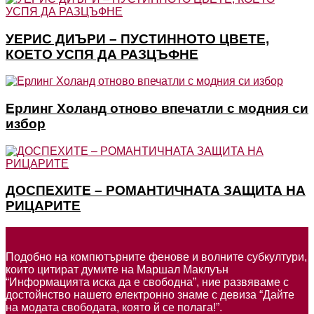
УЕРИС ДИЪРИ – ПУСТИННОТО ЦВЕТЕ,
КОЕТО УСПЯ ДА РАЗЦЪФНЕ
Ерлинг Холанд отново впечатли с модния си
избор
ДОСПЕХИТЕ – РОМАНТИЧНАТА ЗАЩИТА НА
РИЦАРИТЕ
Подобно на компютърните фенове и волните субкултури,
които цитират думите на Маршал Маклуън
“Информацията иска да е свободна”, ние развяваме с
достойнство нашето електронно знаме с девиза “Дайте
на модата свободата, която й се полага!”.