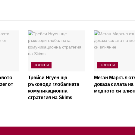
НОВИНИ
НОВИНИ
овото
Трейси Нгуен ще
Меган Маркъл от
zer от
ръководи глобалната
доказа силата на
комуникационна
модното си влия
стратегия на Skims