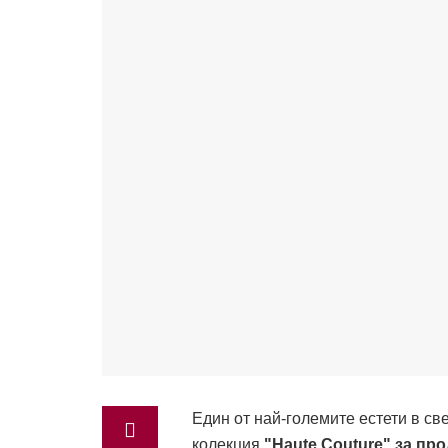
Един от най-големите естети в св
колекция
"Haute Couture" за
про