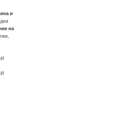
лина и
една
ние на
пки,