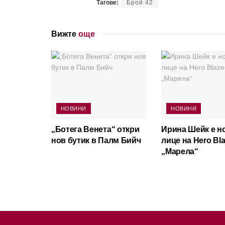
Тагове:
Брой 42
Вижте
още
НОВИНИ
НОВИНИ
„Ботега Венета“ откри
Ирина Шейк е н
нов бутик в Палм Бийч
лице на Hero Bla
„Марела“