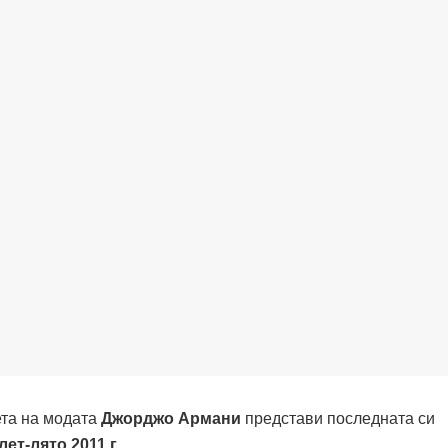
ета на модата
Джорджо Армани
представи последната си
лет-лято 2011 г
.