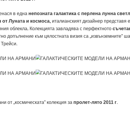
енася в една
непозната галактика с перлена лунна свет
от Луната и космоса,
италианският дизайнер представя 
иния облекла
.
Колекцията завладява с перфектното
съчета
но допълнение към цялостната визия са „извънземните” ша
 Трейси.
ни от „космическата” колекция за
пролет-лято 2011 г
.