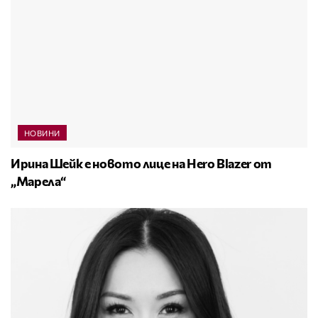
НОВИНИ
Ирина Шейк е новото лице на Hero Blazer от
„Марела“