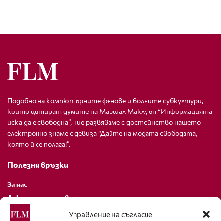
Подобно на компютърните фенове и волните субкултури,
които цитират думите на Маршал Маклуън “Информацията
иска да е свободна”, ние развяваме с достойнство нашето
електронно знаме с девиза “Дайте на модата свободата,
която й се полага!”.
Полезни връзки
За нас
Декларация за поверителност
Политика за бисквитки
Управление на съгласие