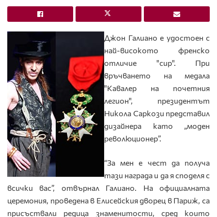
Джон Галиано е удостоен с
най-високото френско
отличие "сир". При
връчването на медала
"Кавалер на почетния
легион", президентът
Никола Саркози представил
дизайнера като „моден
революционер”.
“За мен е чест да получа
тази награда и да я споделя с
всички вас”, отвърнал Галиано. На официалната
церемония, проведена в Елисейския дворец в Париж, са
присъствали редица знаменитости, сред които