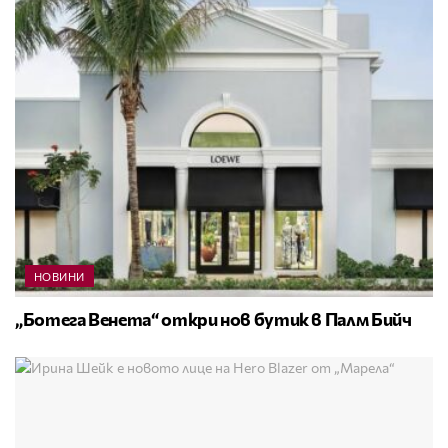
НОВИНИ
„Ботега Венета“ откри нов бутик в Палм Бийч