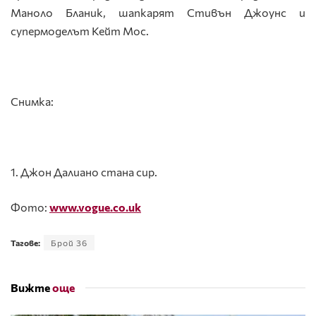
Маноло Бланик, шапкарят Стивън Джоунс и
супермоделът Кейт Мос.
Снимка:
1. Джон Далиано стана сир.
Фото:
www.vogue.co.uk
Тагове:
Брой 36
Вижте
още