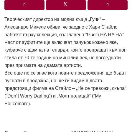
Творческият директор на модна къща „Гучи“ –
Алесандро Микеле обяви, че заедно с Хари Стайлс
работят върху колекция, озаглавена “Gucci HA HA HA”.
Част от ауфитите ще включват пачуърк кожено яке,
куфарче с щампа на гепарди, които препращат към поп
стила от 70-те години на миналия век, но погледнати
през призмата на двамата артисти.
Все още не се знае кога новите предложения ще бъдат
пуснати в продажба, но ще ги видим в двата
предстоящи филма на Стайлс – „Не се тревожи, скъпа“
(“Don´t Worry Darling”) и „Моят полицай“ (“My
Policeman”).