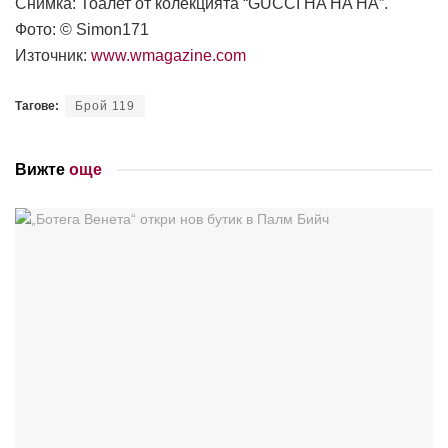
Снимка: Тоалет от колекцията “GUCCI HA HA HA”.
Фото: © Simon171
Източник:
www.wmagazine.com
Тагове:
Брой 119
Вижте
още