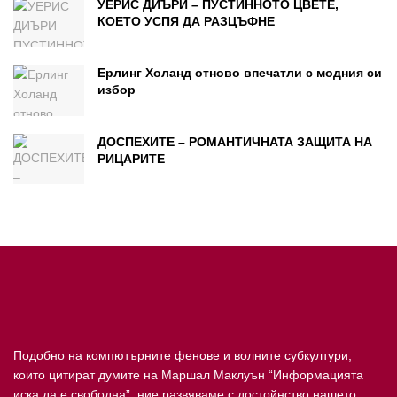
УЕРИС ДИЪРИ – ПУСТИННОТО ЦВЕТЕ,
КОЕТО УСПЯ ДА РАЗЦЪФНЕ
Ерлинг Холанд отново впечатли с модния си
избор
ДОСПЕХИТЕ – РОМАНТИЧНАТА ЗАЩИТА НА
РИЦАРИТЕ
Подобно на компютърните фенове и волните субкултури,
които цитират думите на Маршал Маклуън “Информацията
иска да е свободна”, ние развяваме с достойнство нашето