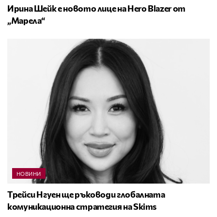
Ирина Шейк е новото лице на Hero Blazer от
„Марела“
НОВИНИ
Трейси Нгуен ще ръководи глобалната
комуникационна стратегия на Skims