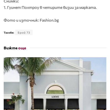
Снимки:
1. Гуинет Полтроу в четирите визии за марката.
Фото и източник: Fashion.bg
Тагове:
Брой 73
Вижте
още