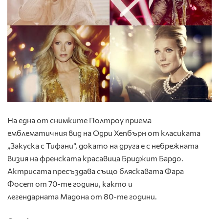
На една от снимките Полтроу приема
емблематичния вид на Одри Хепбърн от класиката
„Закуска с Тифани“, докато на друга е с небрежната
визия на френската красавица Бриджит Бардо.
Актрисата пресъздава също бляскавата Фара
Фосет от 70-те години, както и
легендарната Мадона от 80-те години.