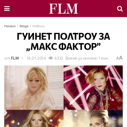
Начало
Мода
Новини
ГУИНЕТ ПОЛТРОУ ЗА
„МАКС ФАКТОР”
A
от
FLM
16.07.2014
4332
Време за четене: 1 мин.
A