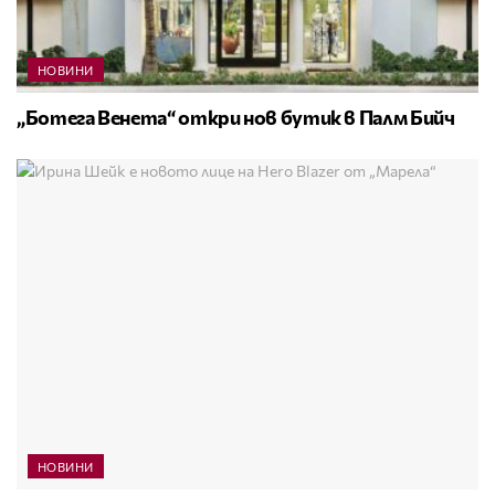
НОВИНИ
„Ботега Венета“ откри нов бутик в Палм Бийч
НОВИНИ