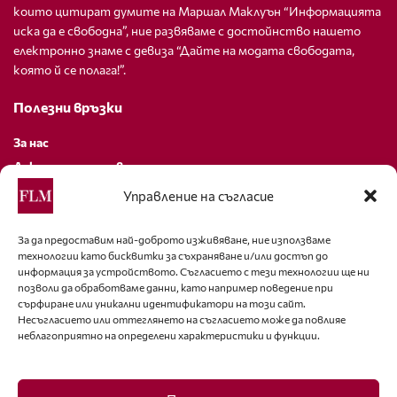
които цитират думите на Маршал Маклуън “Информацията
иска да е свободна”, ние развяваме с достойнство нашето
електронно знаме с девиза “Дайте на модата свободата,
която й се полага!”.
Полезни връзки
За нас
Декларация за поверителност
Политика за бисквитки
Управление на съгласие
За контакти
За да предоставим най-доброто изживяване, ние използваме
технологии като бисквитки за съхраняване и/или достъп до
editor@fashion-lifestyle.net
информация за устройството. Съгласието с тези технологии ще ни
позволи да обработваме данни, като например поведение при
+359 88 227 33 47
сърфиране или уникални идентификатори на този сайт.
Несъгласието или оттеглянето на съгласието може да повлияе
неблагоприятно на определени характеристики и функции.
Последвайте ни
Facebook