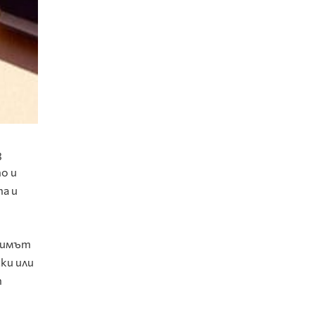
з
о и
та и
римът
ски или
т