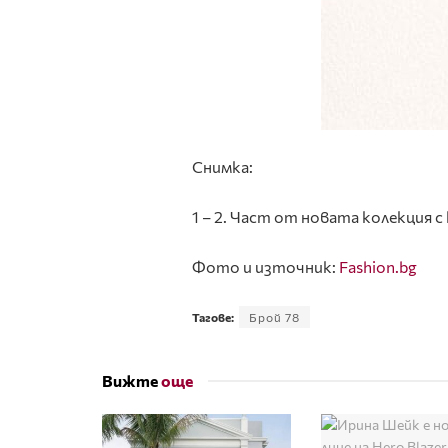
Снимка:
1 – 2. Част от новата колекция 
Фото и източник:
Fashion.bg
Тагове:
Брой 78
Вижте
още