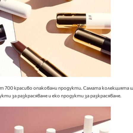
от
700
красиво опаковани продукти
. Самата колекцията 
дукти за разкрасяване и еко продукти за разкрасяване.