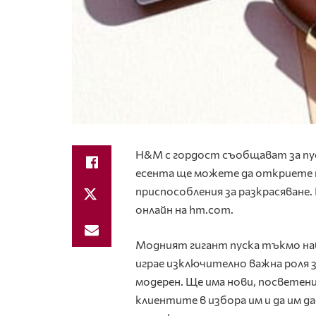
H&M с гордост съобщават за
пу
есента ще можете да откриете 
приспособления за разкрасяване
.
онлайн на hm.com.
Модният гигант пуска тъкмо на
играе изключително важна роля з
модерен. Ще има нови, посветен
клиентите в избора им и да им