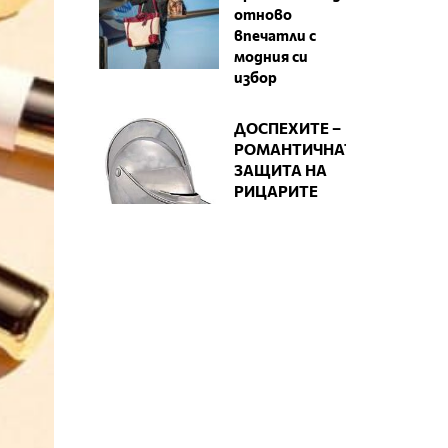
отново
впечатли с
модния си
избор
ДОСПЕХИТЕ –
РОМАНТИЧНАТА
ЗАЩИТА НА
РИЦАРИТЕ