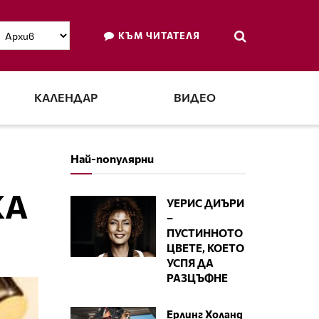
КЪМ ЧИТАТЕЛЯ
КАЛЕНДАР
ВИДЕО
Най-популярни
КА
УЕРИС ДИЪРИ
–
ПУСТИННОТО
ЦВЕТЕ, КОЕТО
УСПЯ ДА
РАЗЦЪФНЕ
Ерлинг Холанд