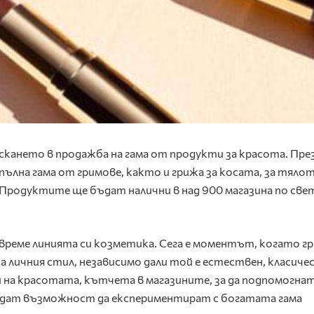
скането в продажба на гама от продукти за красота
. Пре
пълна гама от
гримове, както и грижа за косата, за тялот
 Продуктите ще бъдат налични в над 900 магазина по све
време линията си козметика. Сега е моментът, когато
г
а личния стил
, независимо дали той е естествен, класиче
и на красотата, кътчета в магазините, за да подпомогна
 дадат възможност да експериментират с богатата
гама