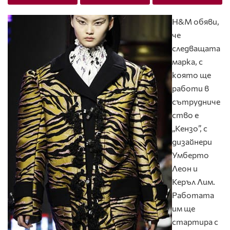
H&M обяви,
че
следващата
марка, с
която ще
работи в
сътрудниче
ство е
„Кензо”, с
дизайнери
Умберто
Леон и
Керъл Лим.
Работата
им ще
стартира с