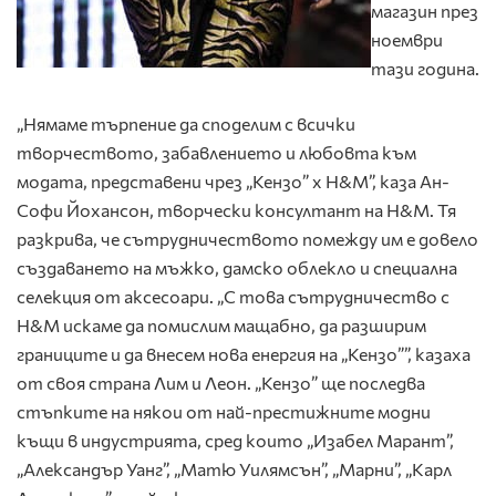
магазин през
ноември
тази година.
„Нямаме търпение да споделим с всички
творчеството, забавлението и любовта към
модата, представени чрез „Кензо” х H&M”, каза Ан-
Софи Йохансон, творчески консултант на H&M. Тя
разкрива, че сътрудничеството помежду им е довело
създаването на мъжко, дамско облекло и специална
селекция от аксесоари. „С това сътрудничество с
H&M искаме да помислим мащабно, да разширим
границите и да внесем нова енергия на „Кензо””, казаха
от своя страна Лим и Леон. „Кензо” ще последва
стъпките на някои от най-престижните модни
къщи в индустрията, сред които „Изабел Марант”,
„Александър Уанг”, „Матю Уилямсън”, „Марни”, „Карл