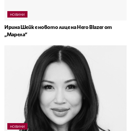
НОВИНИ
Ирина Шейк е новото лице на Hero Blazer от
„Марела“
НОВИНИ