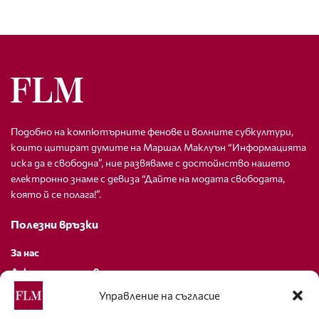
Подобно на компютърните фенове и волните субкултури,
които цитират думите на Маршал Маклуън “Информацията
иска да е свободна”, ние развяваме с достойнство нашето
електронно знаме с девиза “Дайте на модата свободата,
която й се полага!”.
Полезни връзки
За нас
Декларация за поверителност
Политика за бисквитки
Управление на съгласие