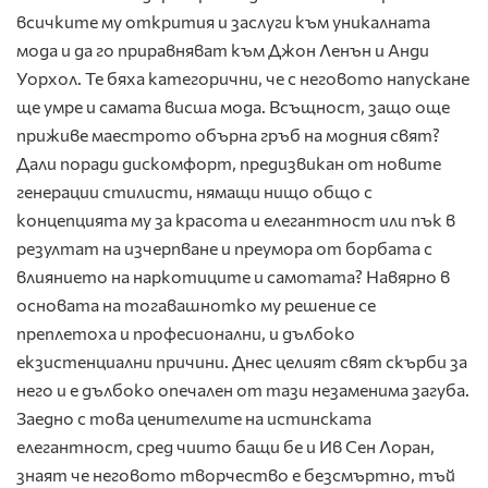
всичките му открития и заслуги към уникалната
мода и да го приравняват към Джон Ленън и Анди
Уорхол. Те бяха категорични, че с неговото напускане
ще умре и самата висша мода. Всъщност, защо още
приживе маестрото обърна гръб на модния свят?
Дали поради дискомфорт, предизвикан от новите
генерации стилисти, нямащи нищо общо с
концепцията му за красота и елегантност или пък в
резултат на изчерпване и преумора от борбата с
влиянието на наркотиците и самотата? Навярно в
основата на тогавашнотко му решение се
преплетоха и професионални, и дълбоко
екзистенциални причини. Днес целият свят скърби за
него и е дълбоко опечален от тази незаменима загуба.
Заедно с това ценителите на истинската
елегантност, сред чиито бащи бе и Ив Сен Лоран,
знаят че неговото творчество е безсмъртно, тъй