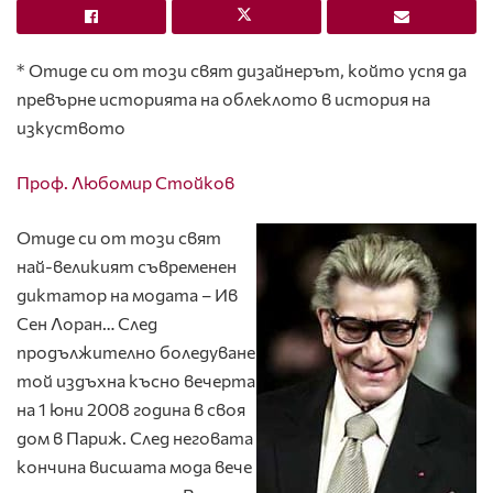
* Отиде си от този свят дизайнерът, който успя да
превърне историята на облеклото в история на
изкуството
Проф. Любомир Стойков
Отиде си от този свят
най-великият съвременен
диктатор на модата – Ив
Сен Лоран… След
продължително боледуване
той издъхна късно вечерта
на 1 юни 2008 година в своя
дом в Париж. След неговата
кончина висшата мода вече