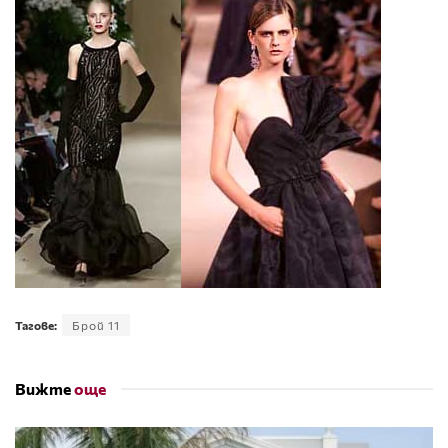
Тагове:
Брой 11
Вижте
още