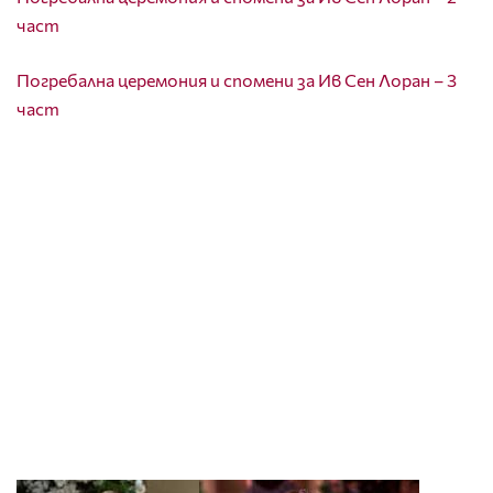
част
Погребална церемония и спомени за Ив Сен Лоран – 3
част