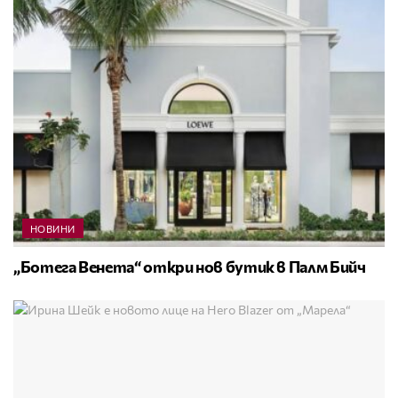
НОВИНИ
„Ботега Венета“ откри нов бутик в Палм Бийч