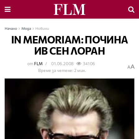
Начало
Мода
Новини
IN MEMORIAM: ПОЧИНА
ИВ СЕН ЛОРАН
от
FLM
01.06.2008
34106
A
A
Време за четене: 2 мин.