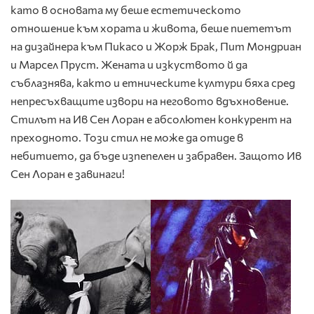
като в основата му беше естетическото
отношение към хората и живота, беше пиететът
на дизайнера към Пикасо и Жорж Брак, Пит Мондриан
и Марсел Пруст. Жената и изкуството й да
съблазнява, както и етническите култури бяха сред
непресъхващите извори на неговото вдъхновение.
Стилът на Ив Сен Лоран е абсолютен конкурент на
преходното. Този стил не може да отиде в
небитието, да бъде изпепелен и забравен. Защото Ив
Сен Лоран е завинаги!