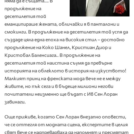
няма да е същата…. В
продължение на
десетилетия той
еманципираше жената, обличайки я в панталони и
смокинги. В продължение на десетилетия той успя да
създаде цяла една епоха на високия стил – достойно
продължение на Коко Шанел, Кристиан Диор и
Кристобал Баленсиага.. В продължение на
десетилетия той наистина съумя да превърне
историята на облеклото в история на изкуството!
Малкият принц на френската мода вече не е между
живите, но пък сега и в бъдеще милиони негови
почитатели неизменно ще бъдат с Ив Сен Лоран
завинаги.
Още приживе, когато Сен Лоран внезапно оповести,
че се оттегля от модната сцена, експертите в целия
свят вече се надпреварваха да напомнят и пресмятат