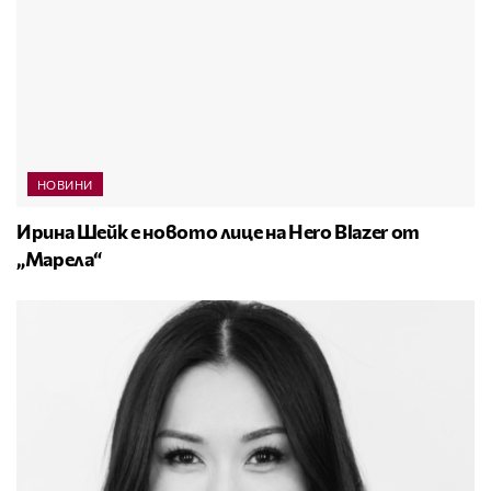
НОВИНИ
Ирина Шейк е новото лице на Hero Blazer от
„Марела“