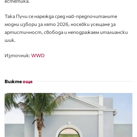
естетика.
Така
Пучи
се нарежда сред най-предпочитаните
модни избори за лято 2026, носейки усещане за
артистичност, свобода и неподражаем италиански
шик.
Източник:
WWD
Вижте
още