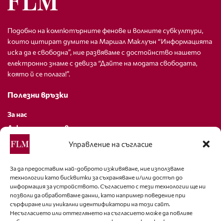
Подобно на компютърните фенове и волните субкултури,
които цитират думите на Маршал Маклуън “Информацията
иска да е свободна”, ние развяваме с достойнство нашето
електронно знаме с девиза “Дайте на модата свободата,
която й се полага!”.
Полезни връзки
За нас
Декларация за поверителност
Политика за бисквитки
Управление на съгласие
За контакти
За да предоставим най-доброто изживяване, ние използваме
технологии като бисквитки за съхраняване и/или достъп до
editor@fashion-lifestyle.net
информация за устройството. Съгласието с тези технологии ще ни
позволи да обработваме данни, като например поведение при
+359 88 227 33 47
сърфиране или уникални идентификатори на този сайт.
Несъгласието или оттеглянето на съгласието може да повлияе