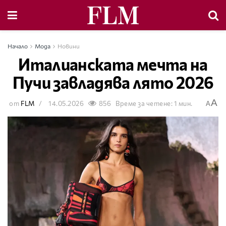
Начало
Мода
Новини
Италианската мечта на
Пучи завладява лято 2026
A
от
FLM
14.05.2026
856
Време за четене: 1 мин.
A