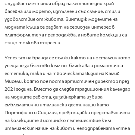
създават мечтания образ на летните дни край
басейна или морето, изпълнени със слънце, стил и
удоволствие от живота. Винтидж моделите на
модната къща се радват на сериозен интерес в
платформите за препродажба, а новите колекции са
също толкова търсени.
Успехът на бранда се дължи както на носталгичното
усещане за бягство към по-бляскава и романтична
естетика, така и на творческата визия на
Камий
Мисели
, която пое поста артистичен директор през
2021 година. Вместо да следва традиционния календар
на модните ревюта, дизайнерката избира
емблематични италиански дестинации като
Портофино
и
Сицилия
, превръщайки представянията
на колекциите в истинско пътешествие към
италианския начин на живот и неподправената лятна