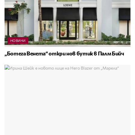
НОВИНИ
„Ботега Венета“ откри нов бутик в Палм Бийч