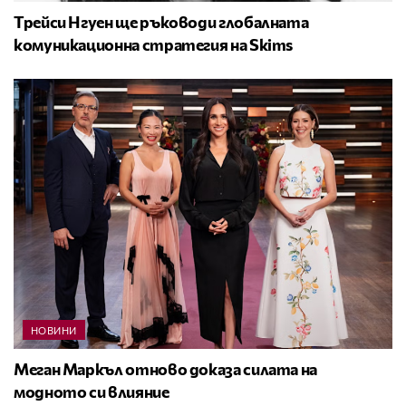
Трейси Нгуен ще ръководи глобалната
комуникационна стратегия на Skims
НОВИНИ
Меган Маркъл отново доказа силата на
модното си влияние