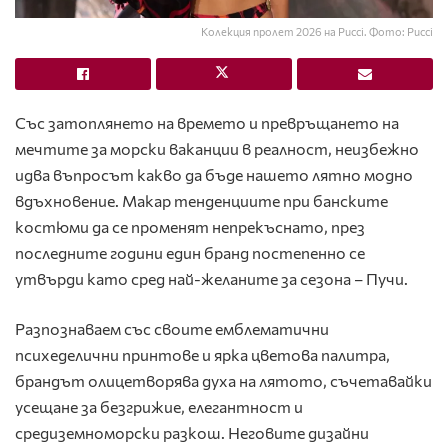
Колекция пролет 2026 на Pucci. Фото: Pucci
Със затоплянето на времето и превръщането на
мечтите за морски ваканции в реалност, неизбежно
идва въпросът какво да бъде нашето лятно модно
вдъхновение. Макар тенденциите при банските
костюми да се променят непрекъснато, през
последните години един бранд постепенно се
утвърди като сред най-желаните за сезона –
Пучи
.
Разпознаваем със своите емблематични
психеделични принтове и ярка цветова палитра,
брандът олицетворява духа на лятото, съчетавайки
усещане за безгрижие, елегантност и
средиземноморски разкош. Неговите дизайни