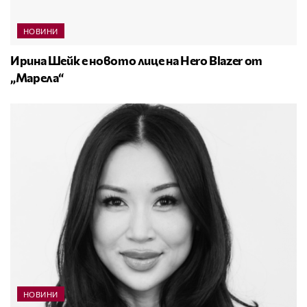
НОВИНИ
Ирина Шейк е новото лице на Hero Blazer от
„Марела“
НОВИНИ