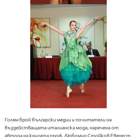
Голям брой български медии и почитатели на
въздействащата италианска мода, наречена от
автора на книгата проф. Любомир Стойков Еверест