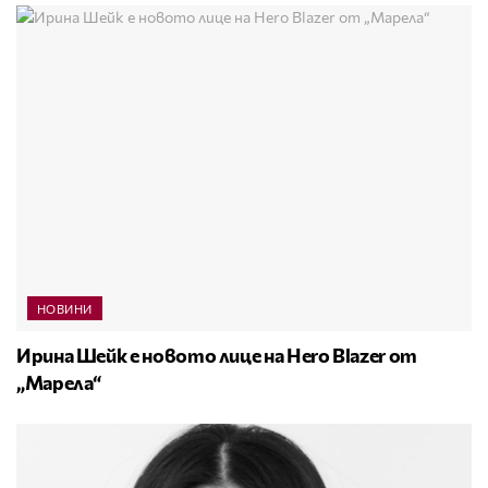
НОВИНИ
Ирина Шейк е новото лице на Hero Blazer от
„Марела“