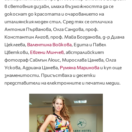
в световния дизайн, имаха възможността да се
докоснат до красотата и очарованието на
италиянския моден стил. Сред тях се отличиха
Антония Първанова, Олга Сандова, проф.
Константин Ангов, проф. Майа Богданова, д-р Диана
Цеклеева,
Валентина Войкова
, Едита и Павел
Цветкови,
Евгени Минчев
, австралийският
фотограф Саймън Люис, Мирослава Цанева, Олга
Ускова, Адриана Цанева,
Румяна Маринова
и куп още
знаменитости. Присъстваха и десетки
представители на електронните и печатни медии.