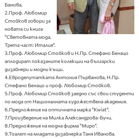
Банова.
2.Проф. Любомир
Стойков говори за
новата си книга
"Световната мода.
Трета част: Италия".
3.Проф. Любомир Стойков и Н.Пр. Стефано Бенацо
аплодират показаните колекции на български
дизайнери и модни къщи.
4.Евродепутатката Антония Първанова, Н.Пр.
Стефано Бенацо и проф. Любомир Стойков.
5.Проф. Любомир Стойков заедно със свои студенти
по мода от Националната художествена академия.
6.Предложение на оптичната марка "Kwiat".
7.Произведение на Милка Александрова-Бучи.
8.Предложение на модна фирма "Миро".
9.Тоалет на младата дизайнерка Таня Иванова.