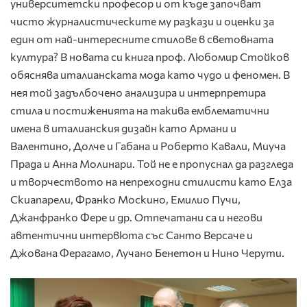
университетски професор и от къде започват
чисто журналистическите му разкази и оценки за
един от най-интересните стилове в световната
култура? В новата си книга проф. Любомир Стойков
обяснява италианската мода като чудо и феномен. В
нея той задълбочено анализира и интерпретира
стила и постиженията на такива емблематични
имена в италианския дизайн като Армани и
Валентино, Долче и Габана и Роберто Кавали, Миуча
Прада и Анна Молинари. Той не е пропуснал да разгледа
и творчеството на непреходни стилисти като Елза
Скиапарели, Франко Москино, Емилио Пучи,
Джанфранко Фере и др. Отпечатани са и негови
автентични интервюта със Санто Версаче и
Джoвана Ферагамо, Лучано Бенетон и Нино Черути.