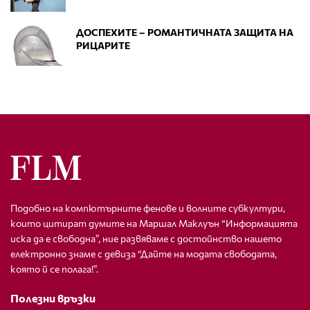
ДОСПЕХИТЕ – РОМАНТИЧНАТА ЗАЩИТА НА
РИЦАРИТЕ
Подобно на компютърните фенове и волните субкултури,
които цитират думите на Маршал Маклуън “Информацията
иска да е свободна”, ние развяваме с достойнство нашето
електронно знаме с девиза “Дайте на модата свободата,
която й се полага!”.
Полезни връзки