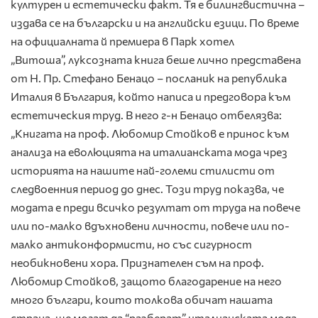
културен и естетически факт. Тя е билингвистична –
издава се на български и на английски езици. По време
на официалната й премиера в Парк хотел
„Витоша”, луксозната книга беше лично представена
от Н. Пр. Стефано Бенацо – посланик на република
Италия в България, който написа и предговора към
естетическия труд. В него г-н Бенацо отбелязва:
„Книгата на проф. Любомир Стойков е принос към
анализа на еволюцията на италианската мода чрез
историята на нашите най-големи стилисти от
следвоенния период до днес. Този труд показва, че
модата е преди всичко резултат от труда на повече
или по-малко вдъхновени личности, повече или по-
малко антиконформисти, но със сигурност
необикновени хора. Признателен съм на проф.
Любомир Стойков, защото благодарение на него
много българи, които толкова обичат нашата
страна, ще могат да “разберат” италианската мода,