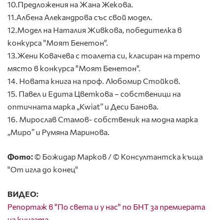
10.Предложения на Жана Жекова.
11.Албена Алекандрова със свой модел.
12.Модел на Наталия Живкова, победителка в
конкурса "Моят Бенетон".
13.Жени Ковачева с тоалета си, класиран на трето
място в конкурса "Моят Бенетон".
14. Новата книга на проф. Любомир Стойков.
15. Павел и Едита Цветкова – собственици на
оптичната марка „Kwiat” и Деси Банова.
16. Мирослав Стамов- собственик на модна марка
„Миро” и Румяна Маринова.
Фото:
© Божидар Марков / © Консултантска къща
"От игла до конец"
ВИДЕО:
Репортаж в "По света и у нас" по БНТ за премиерата
на книгата