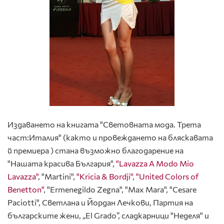
Издаването на книгата "Световната мода. Трета
част:Италия" (както и провеждането на бляскавата
й премиера ) стана възможно благодарение на
"Нашата красива България",
"Lavazza A Modo Mio
Lavazza"
, "Martini",
"Kricia & Bordji"
,
"United Colors of
Benetton"
, "Ermenegildo Zegna", "Max Mara", "Cesare
Paciotti", Светлана и Йордан Лечкови, Партия на
българските жени, „El Grado”, сладкарници "Неделя" и