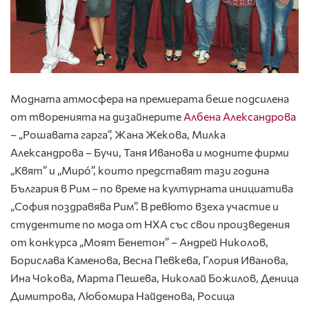
Модната атмосфера на премиерата беше подсилена
от творенията на дизайнерите
Албена Александрова
– „Рошавата гарга”, Жана Жекова, Милка
Александрова – Бучи, Таня Иванова и модните фирми
„Квят” и „Мирó”, които представят тази година
България в Рим – по време на културната инициатива
„София поздравява Рим”. В ревюто взеха участие и
студентите по мода от НХА със свои произведения
от конкурса „Моят Бенетон” – Андрей Николов,
Борислава Каменова, Весна Певкева, Глория Иванова,
Ина Чокова, Марта Пешева, Николай Божилов, Деница
Димитрова, Любомира Найденова, Росица