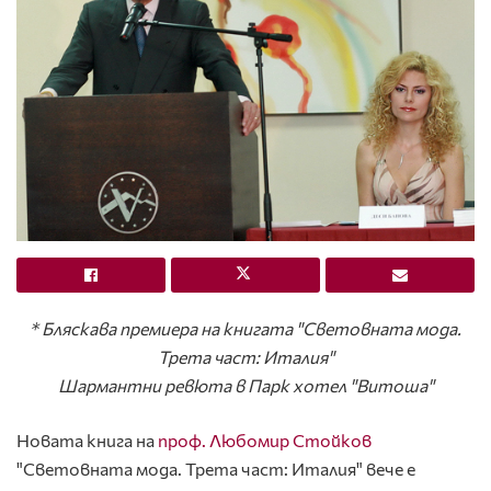
* Бляскава премиера на книгата "Световната мода.
Трета част: Италия"
Шармантни ревюта в Парк хотел "Витоша"
Новата книга на
проф. Любомир Стойков
"Световната мода. Трета част: Италия" вече е