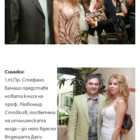
Снимки:
1.Н.Пр. Стефано
Бенацо представя
новата книга на
проф. Любомир
Стойков, посветена
на италианската
мода – до него вдясно
водещата Деси