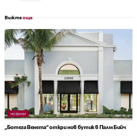
Вижте
още
НОВИНИ
„Ботега Венета“ откри нов бутик в Палм Бийч