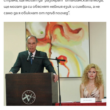
ще могат да си обяснят нейния език и символи, а не
само да я обикнат от пръв поглед”.