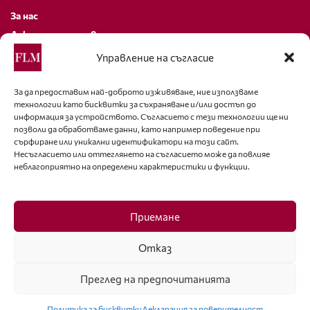
За нас
Декларация за поверителност
Политика за бисквитки
Управление на съгласие
За контакти
За да предоставим най-доброто изживяване, ние използваме
технологии като бисквитки за съхраняване и/или достъп до
editor@fashion-lifestyle.net
информация за устройството. Съгласието с тези технологии ще ни
позволи да обработваме данни, като например поведение при
+359 88 227 33 47
сърфиране или уникални идентификатори на този сайт.
Несъгласието или оттеглянето на съгласието може да повлияе
неблагоприятно на определени характеристики и функции.
Последвайте ни
Facebook
Приемане
Отказ
Преглед на предпочитанията
ISSN 1314-8915 Copyright © 2007-2025 Ot igla do konetz Ltd. & Fashion.bg
Ltd. All Rights Reserved
Политика за бисквитки
Декларация за поверителност