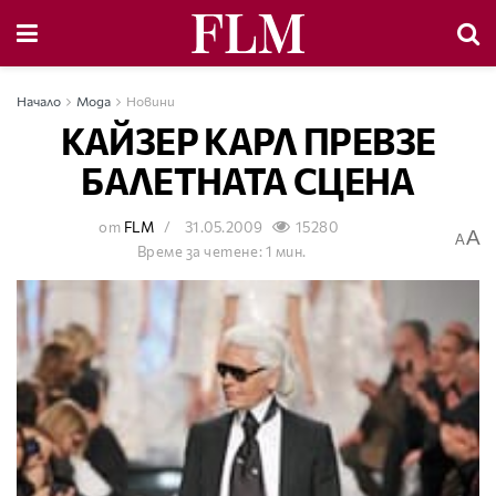
Начало
Мода
Новини
КАЙЗЕР КАРЛ ПРЕВЗЕ
БАЛЕТНАТА СЦЕНА
от
FLM
31.05.2009
15280
A
A
Време за четене: 1 мин.