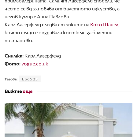
примабалерината. Самият Лагерфелд сподели, че
често се вдъхновява от балетното изкуство, а
негов кумир е Анна Павлова.
Карл Лагерфелд следва стъпките на
Коко Шанел
,
която също е създавала костюми за балетни
постановки
Снимка:
Карл Лагерфелд
Фото:
vogue.co.uk
Тагове:
Брой 23
Вижте
още