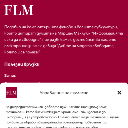
Подобно на компютърните фенове и волните субкултури,
които цитират думите на Маршал Маклуън “Информацията
иска да е свободна”, ние развяваме с достойнство нашето
електронно знаме с девиза “Дайте на модата свободата,
която й се полага!”.
Полезни връзки
За нас
Декларация за поверителност
Политика за бисквитки
Управление на съгласие
За контакти
За да предоставим най-доброто изживяване, ние използваме
технологии като бисквитки за съхраняване и/или достъп до
editor@fashion-lifestyle.net
информация за устройството. Съгласието с тези технологии ще ни
позволи да обработваме данни, като например поведение при
+359 88 227 33 47
сърфиране или уникални идентификатори на този сайт.