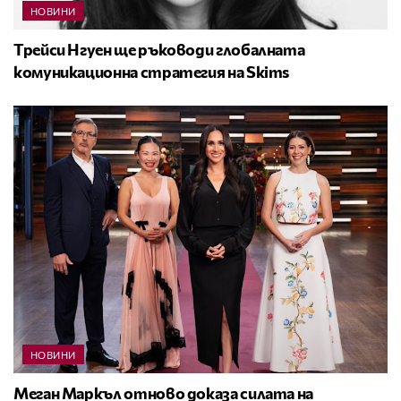
НОВИНИ
Трейси Нгуен ще ръководи глобалната
комуникационна стратегия на Skims
НОВИНИ
Меган Маркъл отново доказа силата на