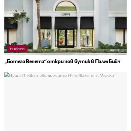
НОВИНИ
„Ботега Венета“ откри нов бутик в Палм Бийч