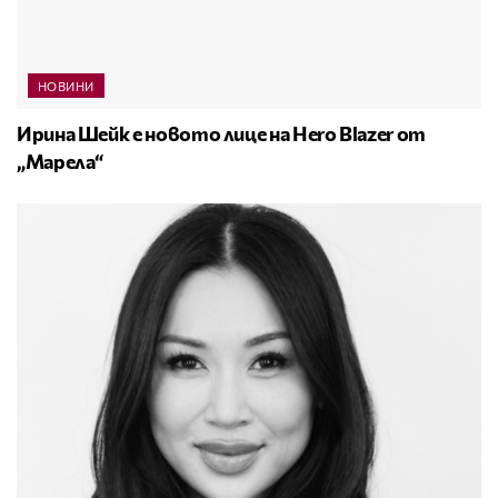
НОВИНИ
Ирина Шейк е новото лице на Hero Blazer от
„Марела“