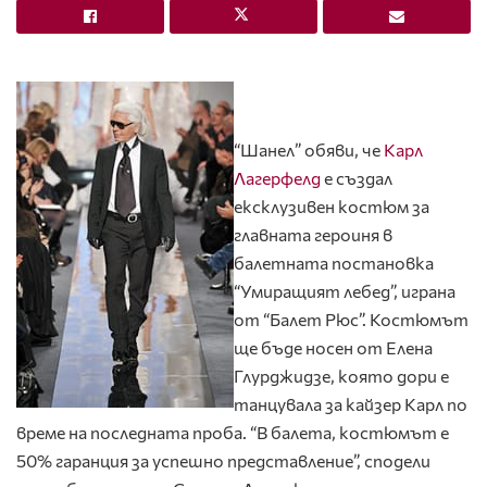
“Шанел” обяви, че
Карл
Лагерфелд
е създал
ексклузивен костюм за
главната героиня в
балетната постановка
“Умиращият лебед”, играна
от “Балет Рюс”. Костюмът
ще бъде носен от Елена
Глурджидзе, която дори е
танцувала за кайзер Карл по
време на последната проба. “В балета, костюмът е
50% гаранция за успешно представление”, сподели