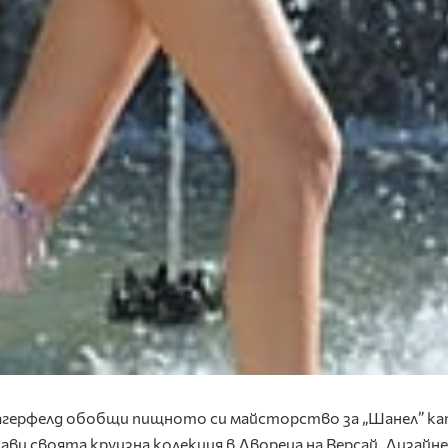
агерфелд обобщи пищното си майсторство за „Шанел” к
ави своята круизна колекция в Двореца на Версай. Дизай