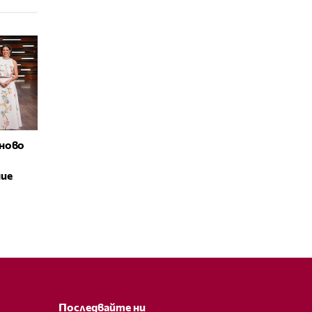
ново
ние
Последвайте ни