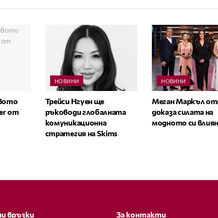
НОВИНИ
НОВИНИ
овото
Трейси Нгуен ще
Меган Маркъл от
zer от
ръководи глобалната
доказа силата на
комуникационна
модното си влия
стратегия на Skims
и връзки
За контакти