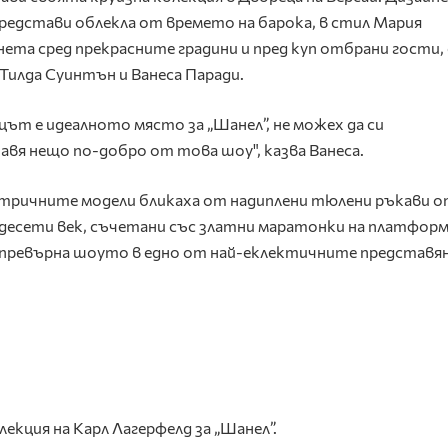
представи облекла от времето на барока, в стил Мария
ета сред прекрасните градини и пред куп отбрани гости, 
Тилда Суинтън и Ванеса Паради.
цът е идеалното място за „Шанел”, не можех да си
авя нещо по-добро от това шоу", казва Ванеса.
тричните модели бликаха от надиплени тюлени ръкави 
десети век, съчетани със златни маратонки на платформ
превърна шоуто в едно от най-еклектичните представян
лекция на Карл Лагерфелд за „Шанел”.