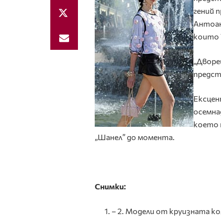
гений 
Антоан
които 
„Дворе
предст
Ексцен
осемна
което 
„Шанел” до момента.
Снимки:
– 2. Модели от круизната ко