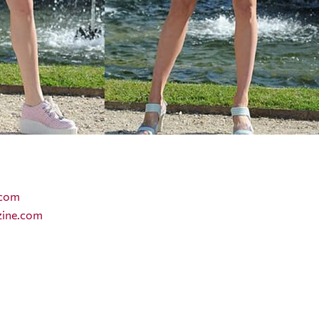
.com
zine.com