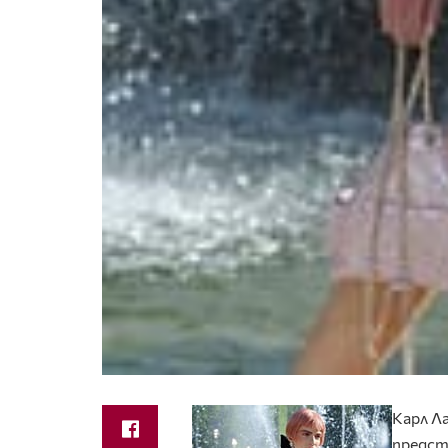
Карл Л
предст