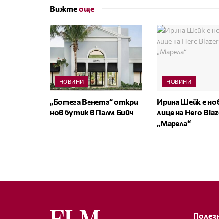
Вижте
още
НОВИНИ
НОВИНИ
„Ботега Венета“ откри
Ирина Шейк е н
нов бутик в Палм Бийч
лице на Hero Bla
„Марела“
Полезн