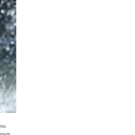
ато
нерът