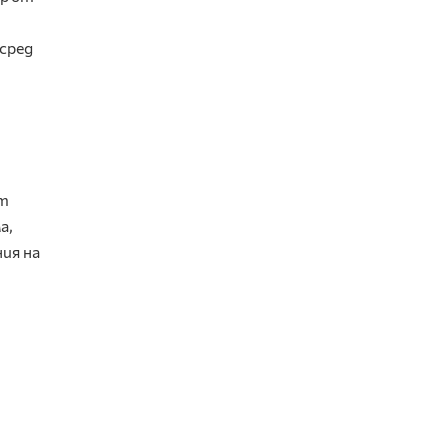
сред
от
а,
ия на