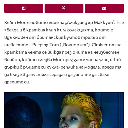
Кейт Мос е новото лице на „Аликзандър Маккуин”. Тя е
звезда и в краткия клип към колекцията, който е
вдъхновен от британския култов трилър от
шейсетте – Peeping Tom („Воайорът”). Сюжетът на
кратката лента се вижда през очите на неизвестен
воайор, който следва Мос през затъмнена улица. Той
държи в ръцете си кукла-реплика на модела, преди тя
да влезе в запустяла сграда и да започне да сваля
дрехите си.