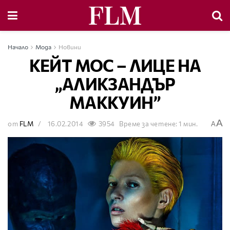
Начало
Мода
Новини
КЕЙТ МОС – ЛИЦЕ НА
„АЛИКЗАНДЪР
МАККУИН”
A
от
FLM
16.02.2014
3954
Време за четене: 1 мин.
A