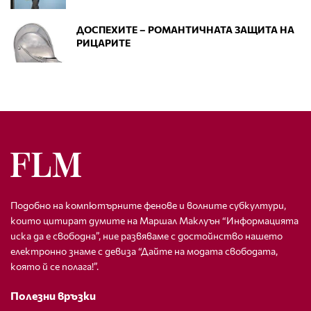
ДОСПЕХИТЕ – РОМАНТИЧНАТА ЗАЩИТА НА
РИЦАРИТЕ
Подобно на компютърните фенове и волните субкултури,
които цитират думите на Маршал Маклуън “Информацията
иска да е свободна”, ние развяваме с достойнство нашето
електронно знаме с девиза “Дайте на модата свободата,
която й се полага!”.
Полезни връзки