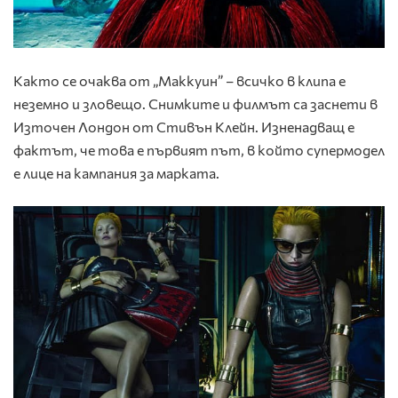
Както се очаква от „Маккуин” – всичко в клипа е
неземно и зловещо. Снимките и филмът са заснети в
Източен Лондон от Стивън Клейн. Изненадващ е
фактът, че това е първият път, в който супермодел
е лице на кампания за марката.