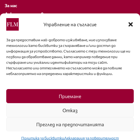
За нас
Декларация за поверителност
Политика за бисквитки
Управление на съгласие
За контакти
За да предоставим най-доброто изживяване, ние използваме
технологии като бисквитки за съхраняване и/или достъп до
editor@fashion-lifestyle.net
информация за устройството. Съгласието с тези технологии ще ни
позволи да обработваме данни, като например поведение при
+359 88 227 33 47
сърфиране или уникални идентификатори на този сайт.
Несъгласието или оттеглянето на съгласието може да повлияе
неблагоприятно на определени характеристики и функции.
Последвайте ни
Facebook
Приемане
Отказ
Преглед на предпочитанията
ISSN 1314-8915 Copyright © 2007-2025 Ot igla do konetz Ltd. & Fashion.bg
Ltd. All Rights Reserved
Политика за бисквитки
Декларация за поверителност