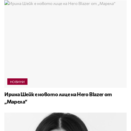
НОВИНИ
Ирина Шейк е новото лице на Hero Blazer от
„Марела“