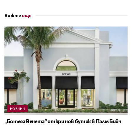
Вижте
още
НОВИНИ
„Ботега Венета“ откри нов бутик в Палм Бийч