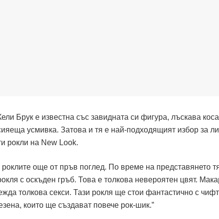
Кели Брук е известна със завидната си фигура, лъскава коса
сияеща усмивка. Затова и тя е най-подходящият избор за л
и рокли на New Look.
 роклите още от пръв поглед. По време на представянето тя
кля с оскъден гръб. Това е толкова невероятен цвят. Мака
лежда толкова секси. Тази рокля ще стои фантастично с чифт
езена, които ще създават повече рок-шик.”