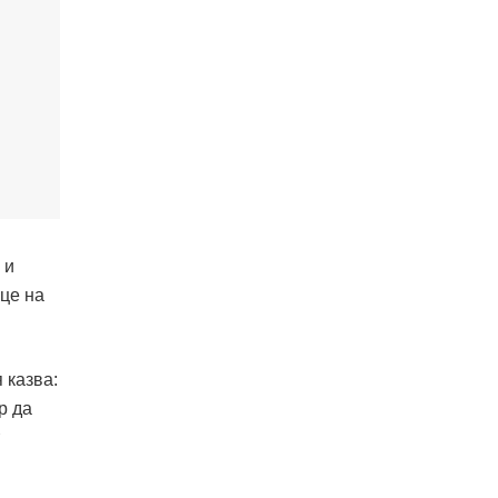
 и
ице на
 казва:
р да