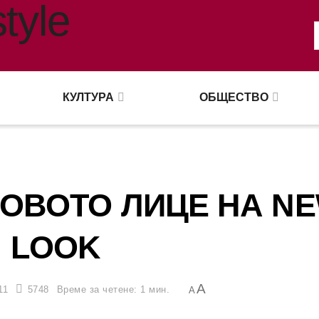
КУЛТУРА
ОБЩЕСТВО
НОВОТО ЛИЦЕ НА N
LOOK
A
11
5748
Време за четене: 1 мин.
A