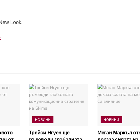
 New Look.
k
НОВИНИ
НОВИНИ
овото
Трейси Нгуен ще
Меган Маркъл от
zer от
ръководи глобалната
доказа силата на