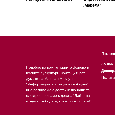
„Марела“
Полез
За нас
Подобно на компютърните фенове и
Деклар
волните субкултури, които цитират
Полити
думите на Маршал Маклуън
“Информацията иска да е свободна”,
ние развяваме с достойнство нашето
електронно знаме с девиза “Дайте на
модата свободата, която й се полага!”.