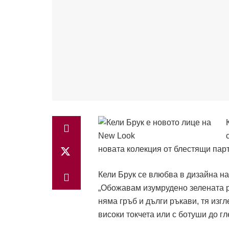
новата колекция от блестящи парт
Кели Брук се влюбва в дизайна на
„Обожавам изумрудено зелената ро
няма гръб и дълги ръкави, тя изг
високи токчета или с ботуши до гл