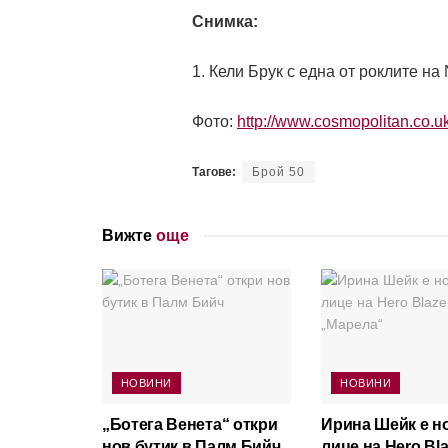
Снимка:
1. Кели Брук с една от роклите на
Фото:
http://www.cosmopolitan.co.u
Тагове:
Брой 50
Вижте
още
НОВИНИ
НОВИНИ
„Ботега Венета“ откри
Ирина Шейк е н
нов бутик в Палм Бийч
лице на Hero Bla