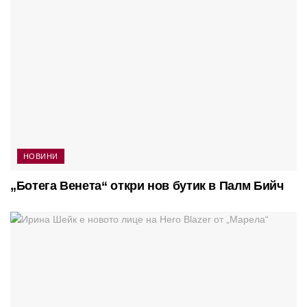
НОВИНИ
„Ботега Венета“ откри нов бутик в Палм Бийч