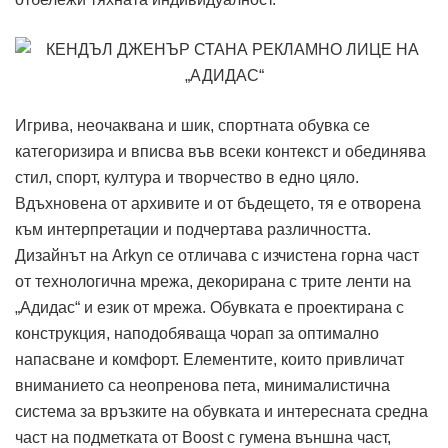
Игрива, неочаквана и шик, спортната обувка се
категоризира и вписва във всеки контекст и обединява
стил, спорт, култура и творчество в едно цяло.
Вдъхновена от архивите и от бъдещето, тя е отворена
към интерпретации и подчертава различността.
Дизайнът на Arkyn се отличава с изчистена горна част
от технологична мрежа, декорирана с трите ленти на
„Адидас“ и език от мрежа. Обувката е проектирана с
конструкция, наподобяваща чорап за оптимално
напасване и комфорт. Елементите, които привличат
вниманието са неопренова пета, минималистична
система за връзките на обувката и интересната средна
част на подметката от Boost с гумена външна част,