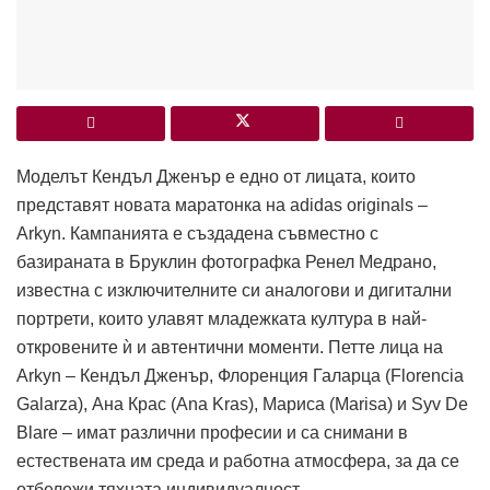
Моделът Кендъл Дженър е едно от лицата, които
представят новата маратонка на adidas originals –
Arkyn. Кампанията е създадена съвместно с
базираната в Бруклин фотографка Ренел Медрано,
известна с изключителните си аналогови и дигитални
портрети, които улавят младежката култура в най-
откровените ѝ и автентични моменти. Петте лица на
Arkyn – Кендъл Дженър, Флоренция Галарца (Florencia
Galarza), Ана Крас (Ana Kras), Мариса (Marisa) и Syv De
Blare – имат различни професии и са снимани в
естествената им среда и работна атмосфера, за да се
отбележи тяхната индивидуалност.