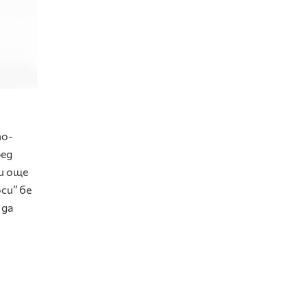
по-
ред
пи още
си” бе
 да