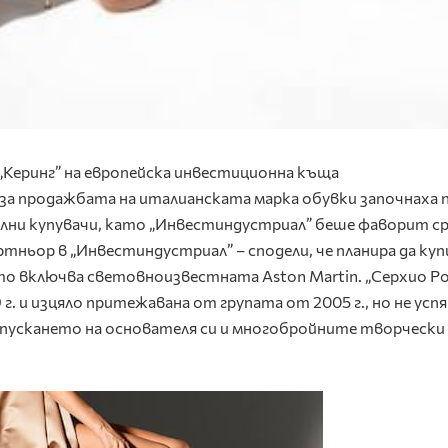
 „Керинг” на европейска инвестиционна къща
за продажбата на италианската марка обувки започнаха 
иални купувачи, като „Инвестиндустриал” беше фаворит с
тньор в „Инвестиндустриал” – сподели, че планира да ку
о включва световноизвестната Aston Martin. „Серхио Ро
г. и изцяло притежавана от групата от 2005 г., но не успя
апускането на основателя си и многобройните творчески