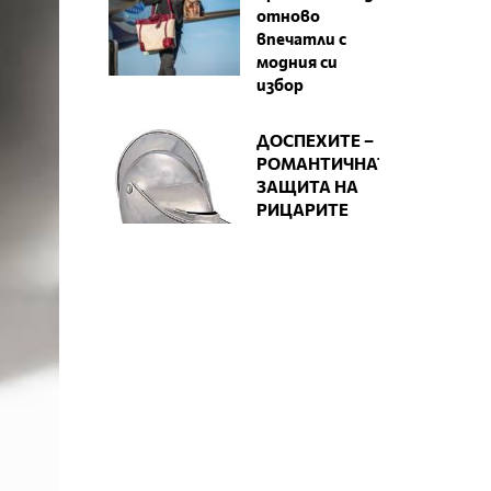
отново
впечатли с
модния си
избор
ДОСПЕХИТЕ –
РОМАНТИЧНАТА
ЗАЩИТА НА
РИЦАРИТЕ