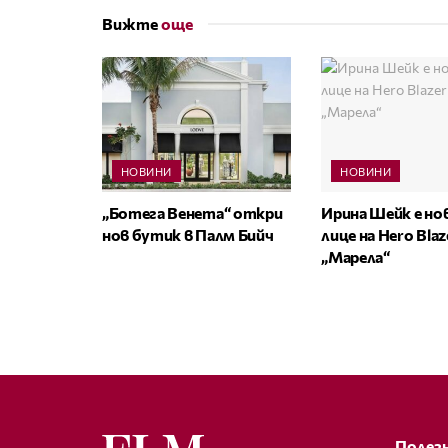
Вижте
още
НОВИНИ
НОВИНИ
„Ботега Венета“ откри
Ирина Шейк е н
нов бутик в Палм Бийч
лице на Hero Bla
„Марела“
Полезн