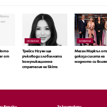
НОВИНИ
НОВИНИ
овото
Трейси Нгуен ще
Меган Маркъл от
zer от
ръководи глобалната
доказа силата на
комуникационна
модното си влия
стратегия на Skims
и връзки
За контакти