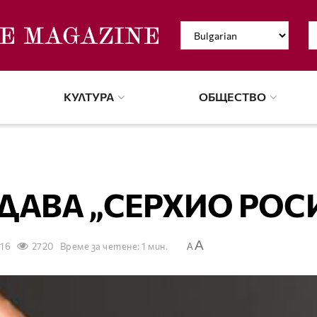
КУЛТУРА
ОБЩЕСТВО
ДАВА „СЕРХИО РОС
A
016
2720
Време за четене: 1 мин.
A