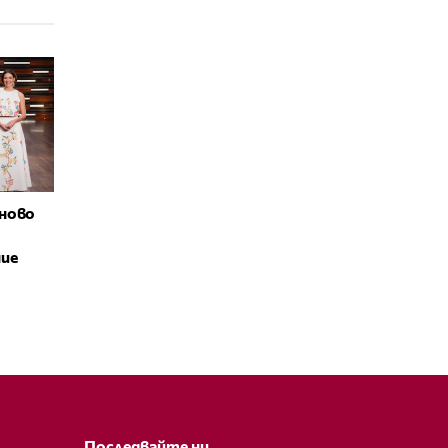
ново
ние
Последвайте ни