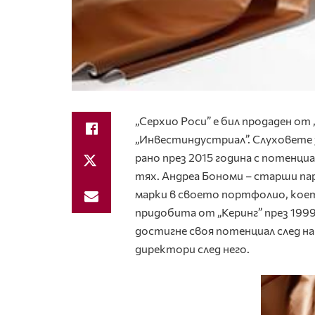
„Серхио Роси” е бил продаден от
„Инвестиндустриал”. Слуховете 
рано през 2015 година с потенц
тях. Андреа Бономи – старши пар
марки в своето портфолио, коет
придобита от „Керинг” през 1999 
достигне своя потенциал след н
директори след него.