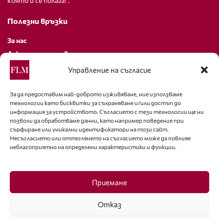
която й се полага!”.
Полезни връзки
За нас
Декларация за поверителност
Политика за бисквитки
Управление на съгласие
За контакти
За да предоставим най-доброто изживяване, ние използваме
технологии като бисквитки за съхраняване и/или достъп до
editor@fashion-lifestyle.net
информация за устройството. Съгласието с тези технологии ще ни
позволи да обработваме данни, като например поведение при
+359 88 227 33 47
сърфиране или уникални идентификатори на този сайт.
Несъгласието или оттеглянето на съгласието може да повлияе
неблагоприятно на определени характеристики и функции.
Последвайте ни
Facebook
Приемане
Отказ