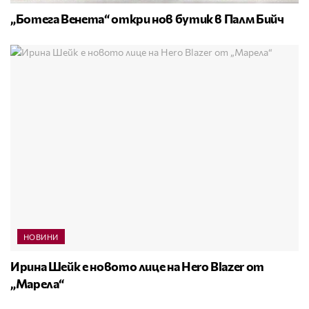
„Ботега Венета“ откри нов бутик в Палм Бийч
НОВИНИ
Ирина Шейк е новото лице на Hero Blazer от
„Марела“