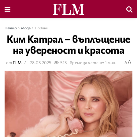
Начало
Мода
Новини
Ким Катрал – въплъщение
на увереност и красота
A
от
FLM
28.03.2025
513
Време за четене: 1 мин.
A