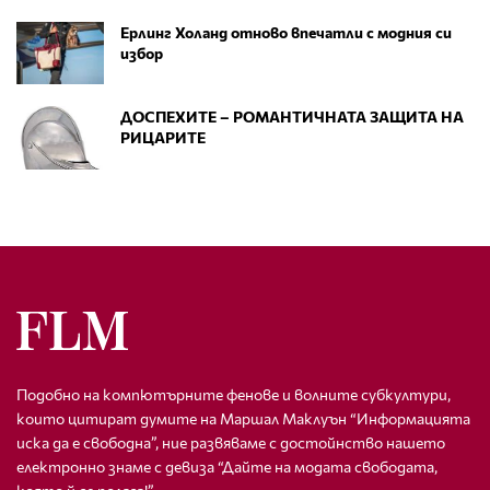
Ерлинг Холанд отново впечатли с модния си
избор
ДОСПЕХИТЕ – РОМАНТИЧНАТА ЗАЩИТА НА
РИЦАРИТЕ
Подобно на компютърните фенове и волните субкултури,
които цитират думите на Маршал Маклуън “Информацията
иска да е свободна”, ние развяваме с достойнство нашето
електронно знаме с девиза “Дайте на модата свободата,