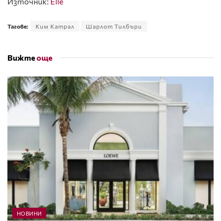
Източник:
Elle
Тагове:
Ким Катрал
Шарлот Тилбъри
Вижте
още
НОВИНИ