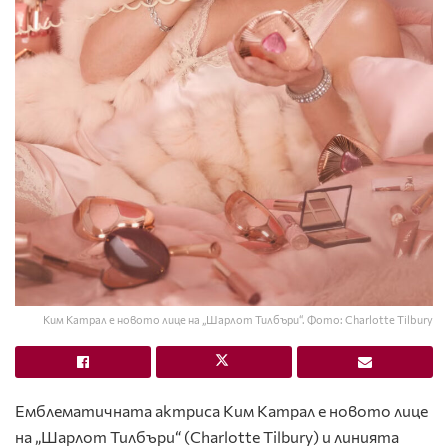
Ким Катрал е новото лице на „Шарлот Тилбъри“. Фото: Charlotte Tilbury
Емблематичната актриса Ким Катрал е новото лице
на „Шарлот Тилбъри“ (Charlotte Tilbury) и линията