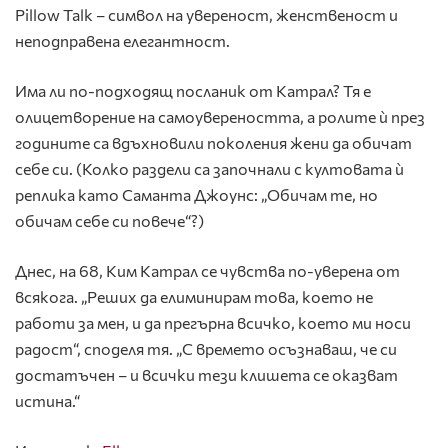
Pillow Talk – символ на увереност, женственост и
неподправена елегантност.
Има ли по-подходящ посланик от Катрал? Тя е
олицетворение на самоувереността, а ролите ѝ през
годините са вдъхновили поколения жени да обичат
себе си. (Колко раздели са започнали с култовата ѝ
реплика като Саманта Джоунс: „Обичам те, но
обичам себе си повече“?)
Днес, на 68, Ким Катрал се чувства по-уверена от
всякога. „Реших да елиминирам това, което не
работи за мен, и да прегърна всичко, което ми носи
радост“, споделя тя. „С времето осъзнаваш, че си
достатъчен – и всички тези клишета се оказват
истина.“