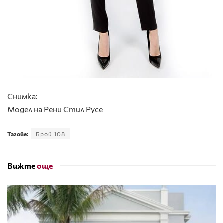
Снимка:
Модел на Рени Стил Русе
Тагове:
Брой 108
Вижте
още