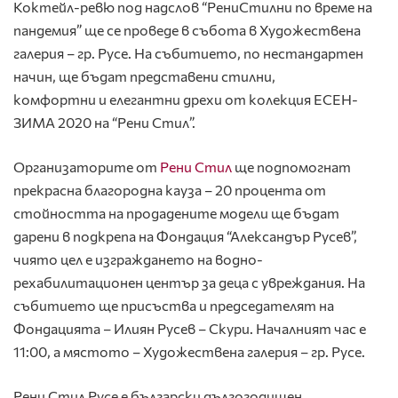
Коктейл-ревю под надслов
“РениСтилни по време на
пандемия”
ще се проведе в събота в Художествена
галерия – гр. Русе. На събитието, по нестандартен
начин, ще бъдат представени стилни,
комфортни и елегантни
дрехи от колекция ЕСЕН-
ЗИМА 2020 на “Рени Стил”
.
Организаторите от
Рени Стил
ще подпомогнат
прекрасна благородна кауза – 20 процента от
стойността на продадените модели ще бъдат
дарени в подкрепа на Фондация “Александър Русев”,
чиято цел е изграждането на водно-
рехабилитационен център за деца с увреждания. На
събитието ще присъства и председателят на
Фондацията – Илиян Русев – Скури. Началният час е
11:00, а мястото – Художествена галерия – гр. Русе.
Рени Стил Русе
е български дългогодишен