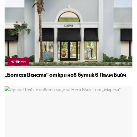
НОВИНИ
„Ботега Венета“ откри нов бутик в Палм Бийч