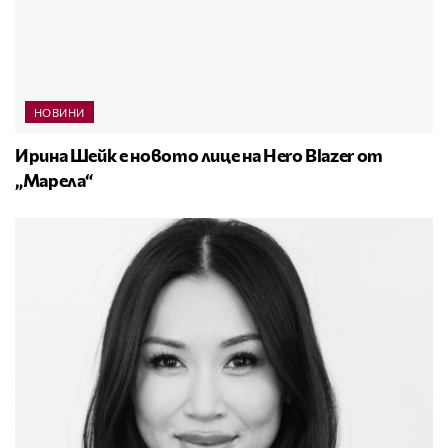
НОВИНИ
Ирина Шейк е новото лице на Hero Blazer от
„Марела“