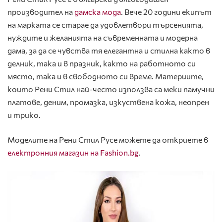
производител на
дамска мода
. Вече 20 години екипът
на марката се старае да удовлетвори търсенията,
нуждите и желанията на съвременната и модерна
дама, за да се чувства тя елегантна и стилна както в
делник, така и в празник, както на работното си
място, така и в свободното си време. Материите,
които Рени Стил най-често използва са меки памучни
платове, деним, промазка, изкуствена кожа, неопрен
и трико.
Моделите на Рени Стил Русе можете да откриете в
електронния магазин на Fashion.bg
.