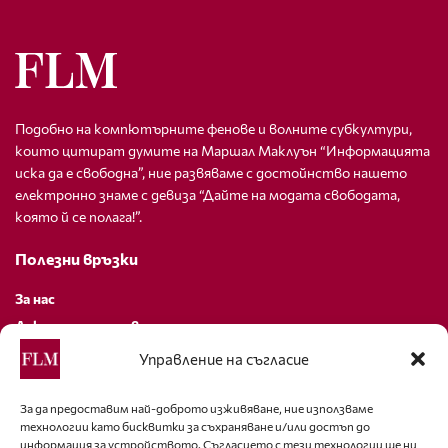
Подобно на компютърните фенове и волните субкултури,
които цитират думите на Маршал Маклуън “Информацията
иска да е свободна”, ние развяваме с достойнство нашето
електронно знаме с девиза “Дайте на модата свободата,
която й се полага!”.
Полезни връзки
За нас
Декларация за поверителност
Политика за бисквитки
Управление на съгласие
За контакти
За да предоставим най-доброто изживяване, ние използваме
технологии като бисквитки за съхраняване и/или достъп до
editor@fashion-lifestyle.net
информация за устройството. Съгласието с тези технологии ще ни