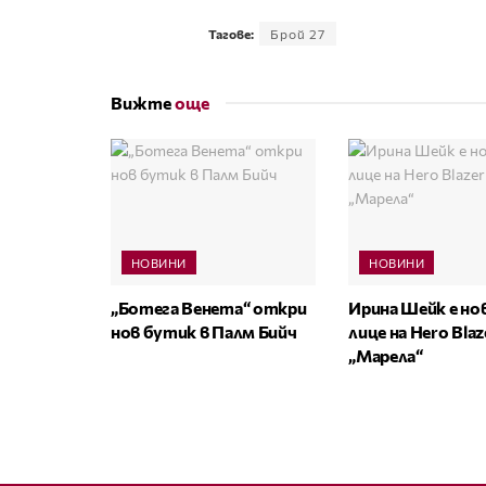
Тагове:
Брой 27
Вижте
още
НОВИНИ
НОВИНИ
„Ботега Венета“ откри
Ирина Шейк е н
нов бутик в Палм Бийч
лице на Hero Bla
„Марела“