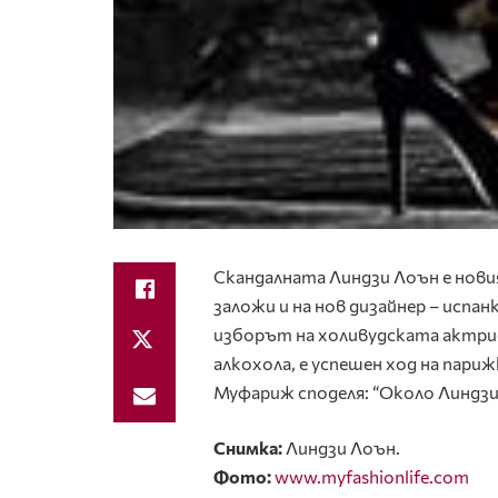
Скандалната Линдзи Лоън е нов
заложи и на нов дизайнер – испа
изборът на холивудската актри
алкохола, е успешен ход на пар
Муфариж споделя: “Около Линдзи 
Снимка:
Линдзи Лоън.
Фото:
www.myfashionlife.com