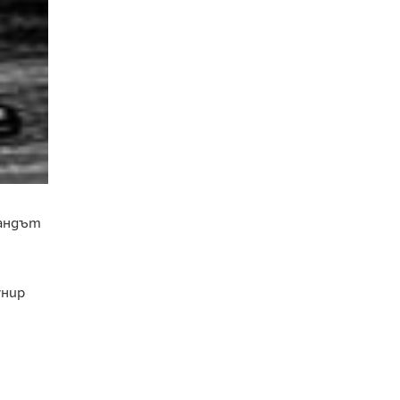
рандът
унир