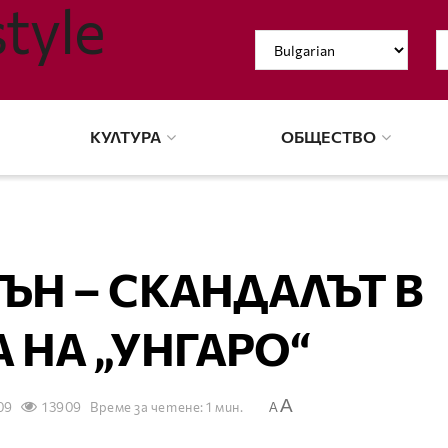
КУЛТУРА
ОБЩЕСТВО
ЪН – СКАНДАЛЪТ В
А НА „УНГАРО“
A
09
13909
Време за четене: 1 мин.
A