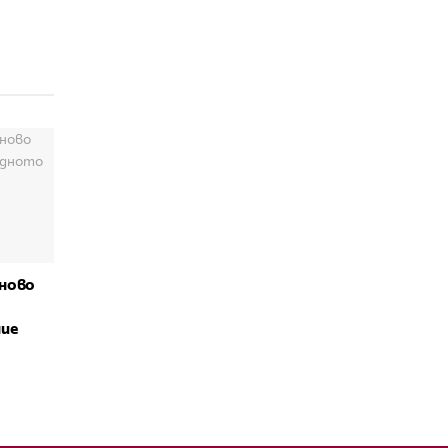
ново
ние