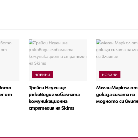
НОВИНИ
НОВИНИ
овото
Трейси Нгуен ще
Меган Маркъл от
zer от
ръководи глобалната
доказа силата на
комуникационна
модното си влия
стратегия на Skims