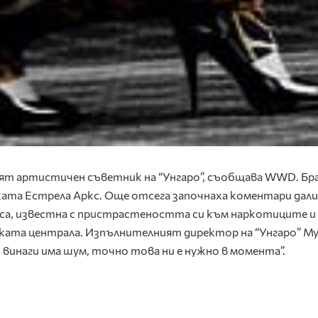
ият артистичен съветник на “Унгаро”, съобщава WWD. Б
нката Естрела Аркс. Още отсега започнаха коментари дали
са, известна с пристрастеността си към наркотиците и
ижката централа. Изпълнителният директор на “Унгаро” М
винаги има шум, точно това ни е нужно в момента”.