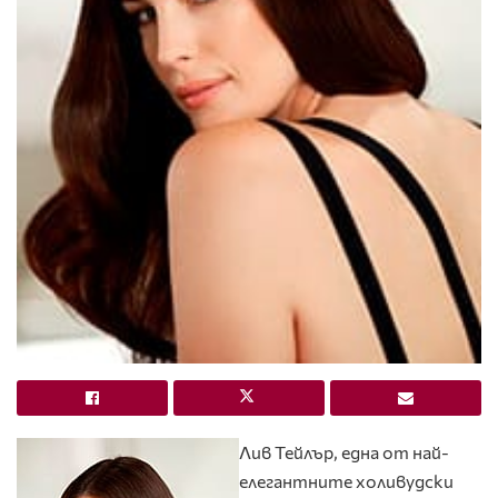
Лив Тейлър, една от най-
елегантните холивудски