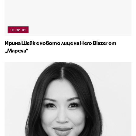
НОВИНИ
Ирина Шейк е новото лице на Hero Blazer от
„Марела“