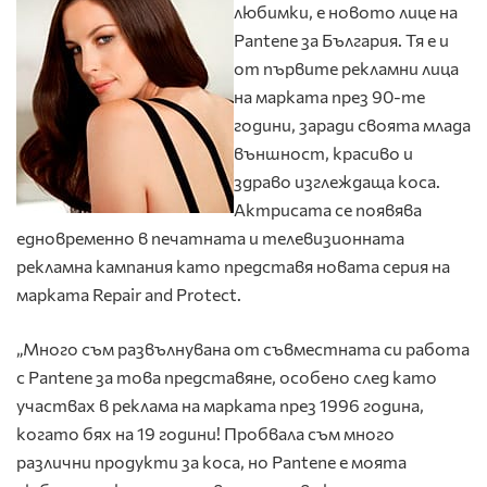
любимки, е новото лице на
Pantene за България. Тя е и
от първите рекламни лица
на марката през 90-те
години, заради своята млада
външност, красиво и
здраво изглеждаща коса.
Актрисата се появява
едновременно в печатната и телевизионната
рекламна кампания като представя новата серия на
марката Repair and Protect.
„Много съм развълнувана от съвместната си работа
с Pantene за това представяне, особено след като
участвах в реклама на марката през 1996 година,
когато бях на 19 години! Пробвала съм много
различни продукти за коса, но Pantene е моята