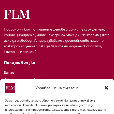
Подобно на компютърните фенове и волните субкултури,
които цитират думите на Маршал Маклуън “Информацията
иска да е свободна”, ние развяваме с достойнство нашето
електронно знаме с девиза “Дайте на модата свободата,
която й се полага!”.
Полезни връзки
За нас
Декларация за поверителност
Политика за бисквитки
Управление на съгласие
За контакти
За да предоставим най-доброто изживяване, ние използваме
технологии като бисквитки за съхраняване и/или достъп до
editor@fashion-lifestyle.net
информация за устройството. Съгласието с тези технологии ще ни