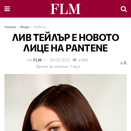
Начало
Мода
Новини
ЛИВ ТЕЙЛЪР Е НОВОТО
ЛИЦЕ НА PANTENE
от
FLM
29.02.2012
4486
A
A
Време за четене: 1 мин.