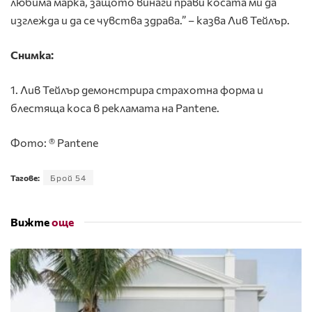
любима марка, защото винаги прави косата ми да
изглежда и да се чувства здрава.” – казва Лив Тейлър.
Снимка:
1. Лив Тейлър демонстрира страхотна форма и
блестяща коса в рекламата на Pantene.
Фото: ® Pantene
Тагове:
Брой 54
Вижте
още