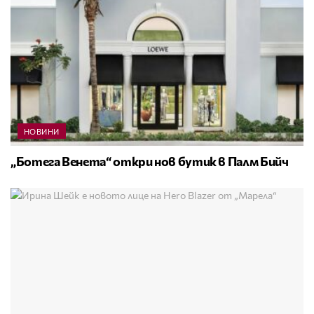
НОВИНИ
„Ботега Венета“ откри нов бутик в Палм Бийч