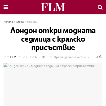
Начало
Мода
Новини
Лондон откри модната
седмица с кралско
присъствие
A
от
FLM
23.02.2026
851
Време за четене: 1 мин.
A