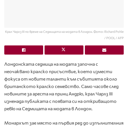
Крал Чарлз III по време на Седмицата на модата в Лондон. Фото: Richard Pohle
/ POOL / AFP
Лондонската седмица на модата започна с
неочаквано кралско присъствие, което измести
фокуса от новите таланти към събитията около
британското кралско семейство. Само часове след
новините за ареста на принц Андрю, крал Чарлз III
изненада публиката с появата си на откриващото
ревю на Седмицата на модата в Лондон.
Монархът зае място на първия ред до изпълнителния