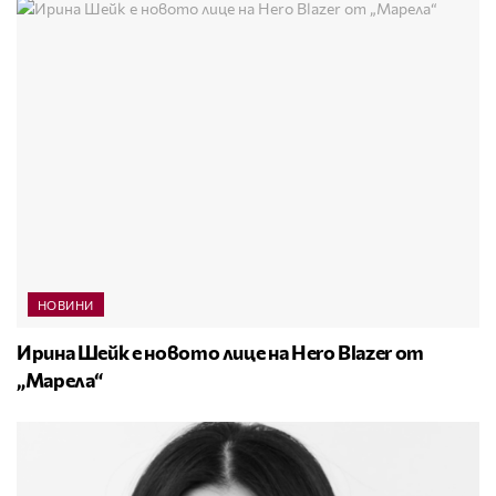
НОВИНИ
Ирина Шейк е новото лице на Hero Blazer от
„Марела“