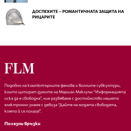
ДОСПЕХИТЕ – РОМАНТИЧНАТА ЗАЩИТА НА
РИЦАРИТЕ
Подобно на компютърните фенове и волните субкултури,
които цитират думите на Маршал Маклуън “Информацията
иска да е свободна”, ние развяваме с достойнство нашето
електронно знаме с девиза “Дайте на модата свободата,
която й се полага!”.
Полезни връзки