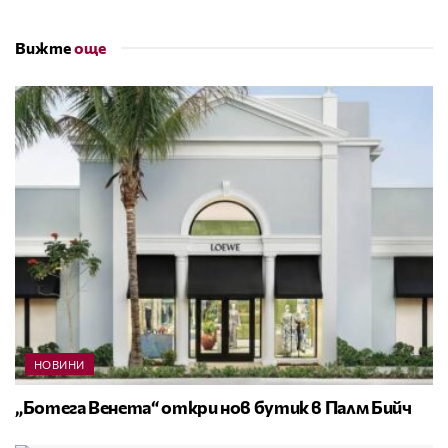
Вижте
още
НОВИНИ
„Ботега Венета“ откри нов бутик в Палм Бийч