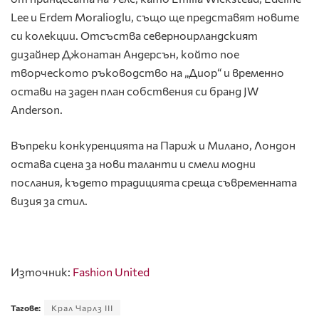
Lee и Erdem Moralioglu, също ще представят новите
си колекции. Отсъства северноирландският
дизайнер Джонатан Андерсън, който пое
творческото ръководство на „Диор“ и временно
остави на заден план собствения си бранд JW
Anderson.
Въпреки конкуренцията на Париж и Милано, Лондон
остава сцена за нови таланти и смели модни
послания, където традицията среща съвременната
визия за стил.
Източник:
Fashion United
Тагове:
Крал Чарлз III