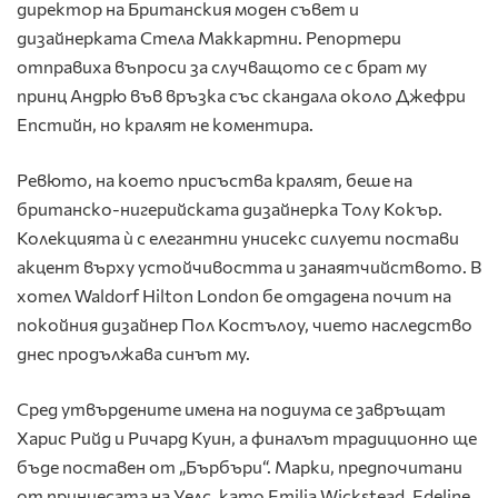
директор на Британския моден съвет и
дизайнерката Стела Маккартни. Репортери
отправиха въпроси за случващото се с брат му
принц Андрю във връзка със скандала около Джефри
Епстийн, но кралят не коментира.
Ревюто, на което присъства кралят, беше на
британско-нигерийската дизайнерка Толу Кокър.
Колекцията ѝ с елегантни унисекс силуети постави
акцент върху устойчивостта и занаятчийството. В
хотел Waldorf Hilton London бе отдадена почит на
покойния дизайнер Пол Костълоу, чието наследство
днес продължава синът му.
Сред утвърдените имена на подиума се завръщат
Харис Рийд и Ричард Куин, а финалът традиционно ще
бъде поставен от „Бърбъри“. Марки, предпочитани
от принцесата на Уелс, като Emilia Wickstead, Edeline