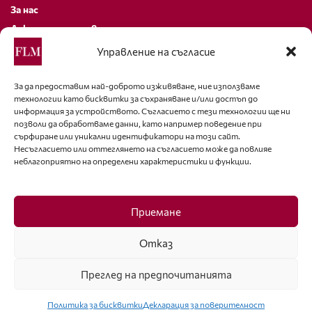
За нас
Декларация за поверителност
Политика за бисквитки
Управление на съгласие
За контакти
За да предоставим най-доброто изживяване, ние използваме
технологии като бисквитки за съхраняване и/или достъп до
editor@fashion-lifestyle.net
информация за устройството. Съгласието с тези технологии ще ни
позволи да обработваме данни, като например поведение при
+359 88 227 33 47
сърфиране или уникални идентификатори на този сайт.
Несъгласието или оттеглянето на съгласието може да повлияе
неблагоприятно на определени характеристики и функции.
Последвайте ни
Facebook
Приемане
Отказ
Преглед на предпочитанията
ISSN 1314-8915 Copyright © 2007-2025 Ot igla do konetz Ltd. & Fashion.bg
Ltd. All Rights Reserved
Политика за бисквитки
Декларация за поверителност