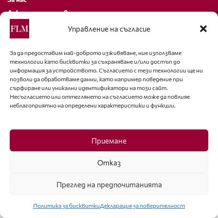
Декларация за поверителност
Политика за бисквитки
Управление на съгласие
За контакти
За да предоставим най-доброто изживяване, ние използваме
технологии като бисквитки за съхраняване и/или достъп до
editor@fashion-lifestyle.net
информация за устройството. Съгласието с тези технологии ще ни
позволи да обработваме данни, като например поведение при
+359 88 227 33 47
сърфиране или уникални идентификатори на този сайт.
Несъгласието или оттеглянето на съгласието може да повлияе
неблагоприятно на определени характеристики и функции.
Последвайте ни
Facebook
Приемане
Отказ
Преглед на предпочитанията
ISSN 1314-8915 Copyright © 2007-2025 Ot igla do konetz Ltd. & Fashion.bg
Ltd. All Rights Reserved
Политика за бисквитки
Декларация за поверителност