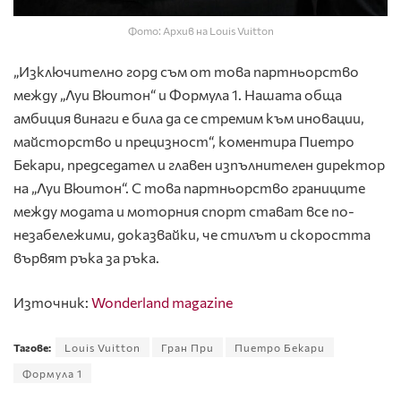
Фото: Архив на Louis Vuitton
„Изключително горд съм от това партньорство
между „Луи Вюитон“ и Формула 1. Нашата обща
амбиция винаги е била да се стремим към иновации,
майсторство и прецизност“, коментира Пиетро
Бекари, председател и главен изпълнителен директор
на „Луи Вюитон“. С това партньорство границите
между модата и моторния спорт стават все по-
незабележими, доказвайки, че стилът и скоростта
вървят ръка за ръка.
Източник:
Wonderland magazine
Тагове:
Louis Vuitton
Гран При
Пиетро Бекари
Формула 1