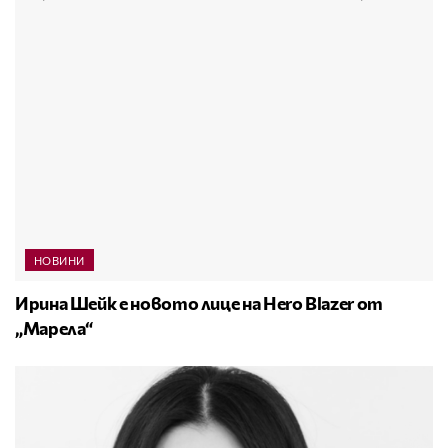
НОВИНИ
Ирина Шейк е новото лице на Hero Blazer от
„Марела“