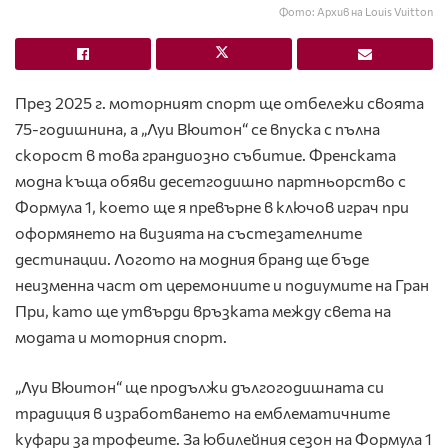
Фото: Архив на Louis Vuitton
През 2025 г. моторният спорт ще отбележи своята
75-годишнина, а „Луи Вюитон“ се впуска с пълна
скорост в това грандиозно събитие. Френската
модна къща обяви десетгодишно партньорство с
Формула 1, което ще я превърне в ключов играч при
оформянето на визията на състезателните
дестинации. Логото на модния бранд ще бъде
неизменна част от церемониите и подиумите на Гран
При, като ще утвърди връзката между света на
модата и моторния спорт.
„Луи Вюитон“ ще продължи дългогодишната си
традиция в изработването на емблематичните
куфари за трофеите. За юбилейния сезон на Формула 1