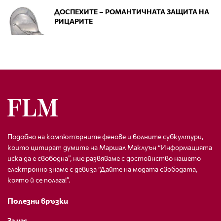
ДОСПЕХИТЕ – РОМАНТИЧНАТА ЗАЩИТА НА
РИЦАРИТЕ
Подобно на компютърните фенове и волните субкултури,
които цитират думите на Маршал Маклуън “Информацията
иска да е свободна”, ние развяваме с достойнство нашето
електронно знаме с девиза “Дайте на модата свободата,
която й се полага!”.
Полезни връзки
За нас