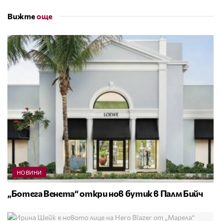
Вижте
още
НОВИНИ
„Ботега Венета“ откри нов бутик в Палм Бийч