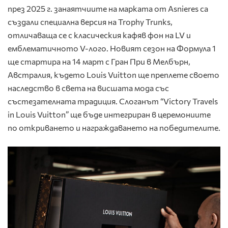
през 2025 г. занаятчиите на марката от Asnieres са
създали специална версия на Trophy Trunks,
отличаваща се с класическия кафяв фон на LV и
емблематичното V-лого. Новият сезон на Формула 1
ще стартира на 14 март с Гран При в Мелбърн,
Австралия, където Louis Vuitton ще преплете своето
наследство в света на висшата мода със
състезателната традиция. Слоганът “Victory Travels
in Louis Vuitton” ще бъде интегриран в церемониите
по откриването и награждаването на победителите.