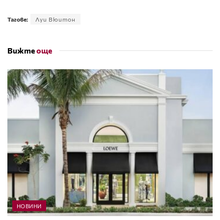
Тагове:
Луи Вюитон
Вижте
още
НОВИНИ