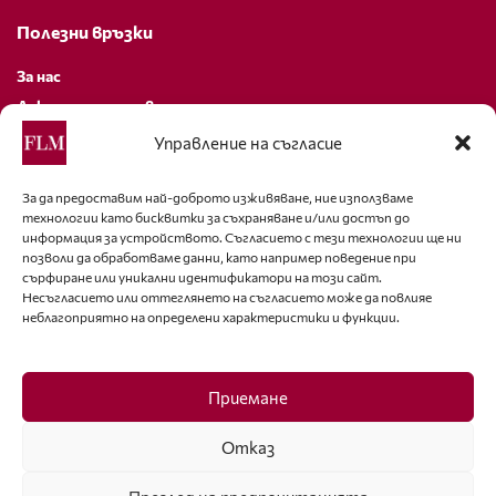
Полезни връзки
За нас
Декларация за поверителност
Политика за бисквитки
Управление на съгласие
За контакти
За да предоставим най-доброто изживяване, ние използваме
технологии като бисквитки за съхраняване и/или достъп до
editor@fashion-lifestyle.net
информация за устройството. Съгласието с тези технологии ще ни
позволи да обработваме данни, като например поведение при
+359 88 227 33 47
сърфиране или уникални идентификатори на този сайт.
Несъгласието или оттеглянето на съгласието може да повлияе
неблагоприятно на определени характеристики и функции.
Последвайте ни
Facebook
Приемане
Отказ