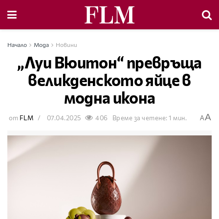
Начало
Мода
Новини
„Луи Вюитон“ превръща
великденското яйце в
модна икона
A
от
FLM
07.04.2025
406
Време за четене: 1 мин.
A