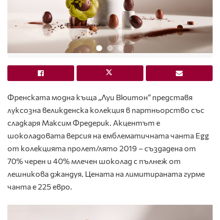
Френската модна къща „Луи Вюитон“ представя
луксозна великденска колекция в партньорство със
сладкаря Максим Фредерик. Акцентът е
шоколадовата версия на емблематичната чанта Egg
от колекцията пролет/лято 2019 – създадена от
70% черен и 40% млечен шоколад с пълнеж от
лешникова джандуя. Цената на лимитираната гурме
чанта е 225 евро.