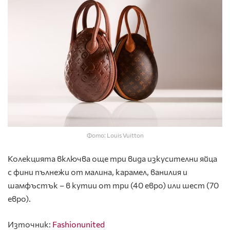
Фото: Louis Vuitton
Колекцията включва още три вида изкусителни яйца
с фини пълнежи от малина, карамел, ванилия и
шамфъстък – в кутии от три (40 евро) или шест (70
евро).
Източник:
Fashionunited