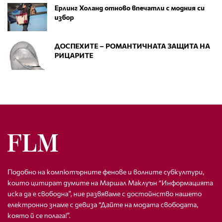
Ерлинг Холанд отново впечатли с модния си
избор
ДОСПЕХИТЕ – РОМАНТИЧНАТА ЗАЩИТА НА
РИЦАРИТЕ
Подобно на компютърните фенове и волните субкултури,
които цитират думите на Маршал Маклуън “Информацията
иска да е свободна”, ние развяваме с достойнство нашето
електронно знаме с девиза “Дайте на модата свободата,
която й се полага!”.