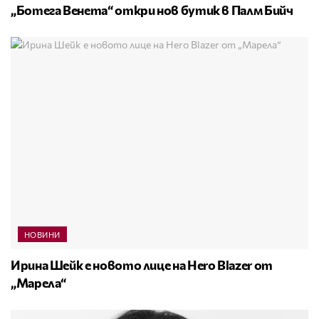
„Ботега Венета“ откри нов бутик в Палм Бийч
НОВИНИ
Ирина Шейк е новото лице на Hero Blazer от
„Марела“