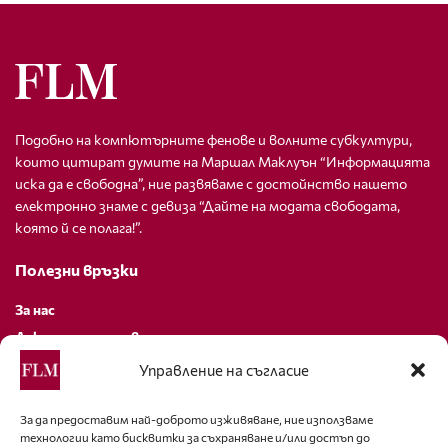
Подобно на компютърните фенове и волните субкултури,
които цитират думите на Маршал Маклуън “Информацията
иска да е свободна”, ние развяваме с достойнство нашето
електронно знаме с девиза “Дайте на модата свободата,
която й се полага!”.
Полезни връзки
За нас
Декларация за поверителност
Политика за бисквитки
Управление на съгласие
За контакти
За да предоставим най-доброто изживяване, ние използваме
технологии като бисквитки за съхраняване и/или достъп до