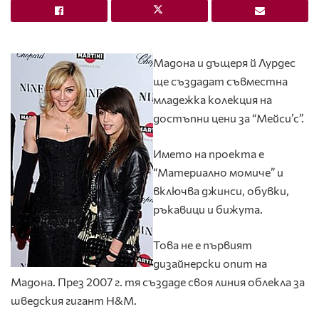
Мадона и дъщеря й Лурдес
ще създадат съвместна
младежка колекция на
достъпни цени за “Мейси’с”.
Името на проекта е
“Материално момиче” и
включва джинси, обувки,
ръкавици и бижута.
Това не е първият
дизайнерски опит на
Мадона. През 2007 г. тя създаде своя линия облекла за
шведския гигант H&M.