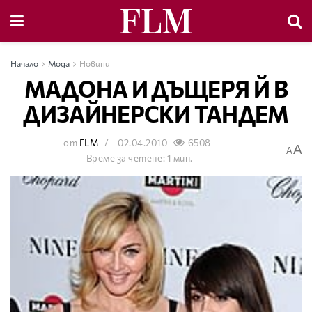
Начало
Мода
Новини
МАДОНА И ДЪЩЕРЯ Й В
ДИЗАЙНЕРСКИ ТАНДЕМ
от
FLM
02.04.2010
6508
A
A
Време за четене: 1 мин.