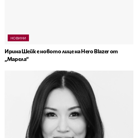
НОВИНИ
Ирина Шейк е новото лице на Hero Blazer от
„Марела“