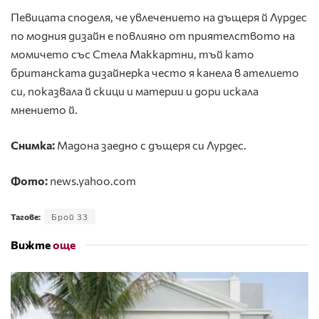
Певицата споделя, че увлечението на дъщеря й Лурдес
по модния дизайн е повлияно от приятелството на
момичето със Стела Маккартни, тъй като
британската дизайнерка често я канела в ателието
си, показвала й скици и материи и дори искала
мнението й.
Снимка:
Мадона заедно с дъщеря си Лурдес.
Фото:
news.yahoo.com
Тагове:
Брой 33
Вижте
още