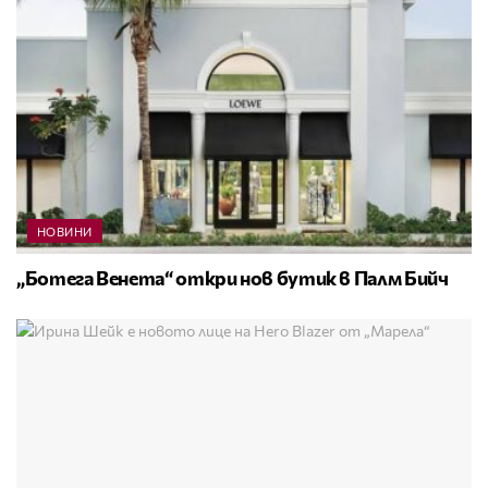
НОВИНИ
„Ботега Венета“ откри нов бутик в Палм Бийч