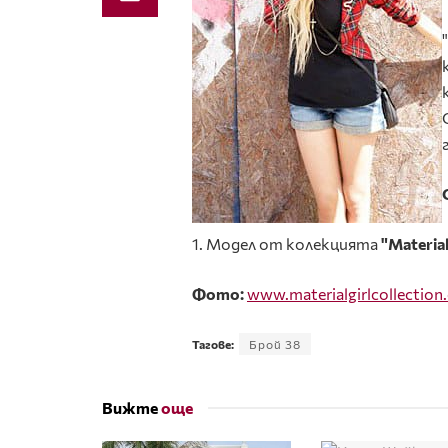
1. Модел от колекцията
"
Materia
Фото:
www
.
materialgirlcollection
.
Тагове:
Брой 38
Вижте
още