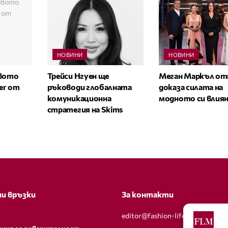
НОВИНИ
НОВИНИ
овото
Трейси Нгуен ще
Меган Маркъл от
zer от
ръководи глобалната
доказа силата на
комуникационна
модното си влия
стратегия на Skims
и връзки
За контакти
editor@fashion-lifestyle.net