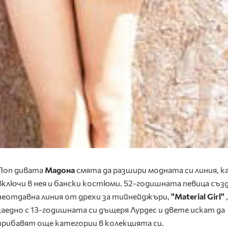
Поп дивата
Мадона
смята да разшири модната си линия, 
включи в нея и бански костюми. 52-годишната певица съз
неотдавна линия от дрехи за тийнейджъри,
"
Material
Girl
"
,
заедно с 13-годишната си дъщеря Лурдес и двете искат да
прибавят още категории в колекцията си.