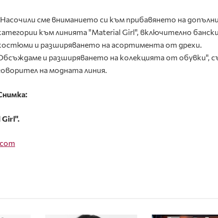
"Насочили сме вниманието си към прибавянето на допълн
категории към линията "Material Girl", включително банск
костюми и разширяването на асортимента от дрехи.
Обсъждаме и разширяването на колекцията от обувки", 
говорител на модната линия.
Снимкa:
l
Girl
".
com