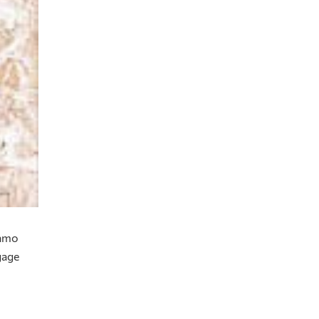
като
даде