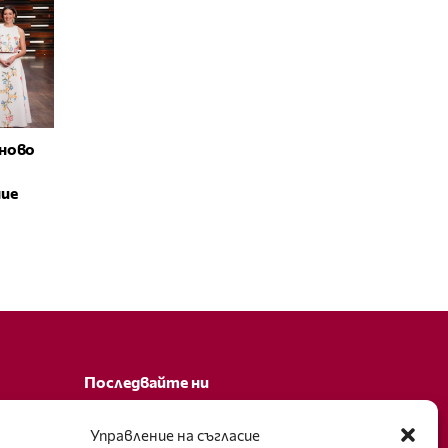
ново
ние
Последвайте ни
Facebook
Управление на съгласие