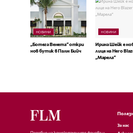
НОВИНИ
НОВИНИ
„Ботега Венета“ откри
Ирина Шейк е н
нов бутик в Палм Бийч
лице на Hero Bla
„Марела“
Полезн
За нас
Подобно на компютърните фенове и