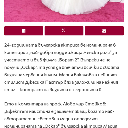
24-годишната българска актриса бе номинирана в
категория „най-добра поддържаща женска роля“ за
участието й във филма „Борат 2“. Въпреки че не
получи „Оскар“, тя успя да впечатли всички с своята
визия на червения килим. Мария Бакалова и нейният
стилист Джесика Пастър бяха заложили на нежния
стил – контраст на визията на героинята й.
Ето и коментара на проф. Любомир Стойков:
„Ефектът наистина е зашеметяващ, когато най-
авторитетни световни медии определят
номинираната за „Оскар" българска актриса Мария