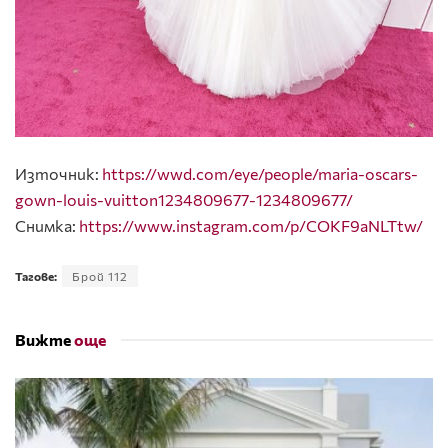
Източник:
https://wwd.com/eye/people/maria-oscars-
gown-louis-vuitton1234809677-1234809677/
Снимка:
https://www.instagram.com/p/COKF9aNLTtw/
Тагове:
Брой 112
Вижте
още