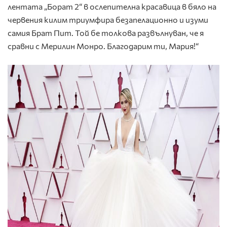
лентата „Борат 2“ в ослепителна красавица в бяло на
червения килим триумфира безапелационно и изуми
самия Брат Пит. Той бе толкова развълнуван, че я
сравни с Мерилин Монро. Благодарим ти, Мария!“