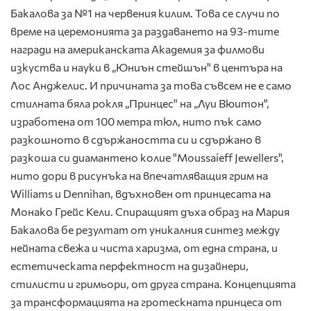
Бакалова за №1 на червения килим. Това се случи по
време на церемонията за раздаването на 93-тите
награди на американската Академия за филмови
изкуства и науки в „Юниън стейшън" в центъра на
Лос Анджелис. И причината за това съвсем не е само
стилната бяла рокля „Принцес" на „Луи Вюитон",
изработена от 100 метра тюл, нито пък само
разкошното в сдържаността си и сдържано в
разкоша си диамантено колие "Moussaieff Jewellers",
нито дори в рисунъка на впечатляващия грим на
Williams и Dennihan, вдъхновен от принцесата на
Монако Грейс Кели. Спиращият дъха образ на Мария
Бакалова бе резултат от уникалния синтез между
нейната свежа и чиста харизма, от една страна, и
естетическата перфектност на дизайнери,
стилисти и гримьори, от друга страна. Концепцията
за трансформацията на гротескната принцеса от