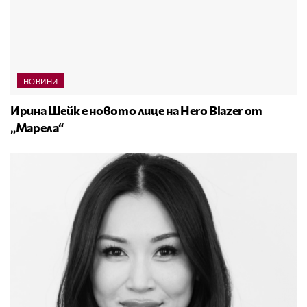
НОВИНИ
Ирина Шейк е новото лице на Hero Blazer от
„Марела“