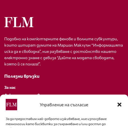
Подобно на компютърните фенове и волните субкултури,
които цитират думите на Маршал Маклуън “Информацията
иска да е свободна”, ние развяваме с достойнство нашето
електронно знаме с девиза “Дайте на модата свободата,
която й се полага!”.
Полезни връзки
За нас
Декларация за поверителност
Политика за бисквитки
Управление на съгласие
За контакти
За да предоставим най-доброто изживяване, ние използваме
технологии като бисквитки за съхраняване и/или достъп до