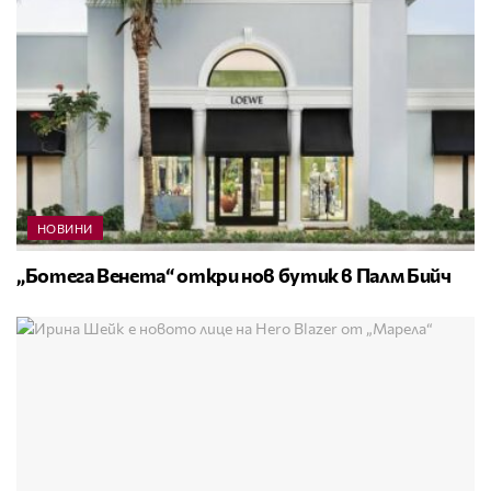
НОВИНИ
„Ботега Венета“ откри нов бутик в Палм Бийч