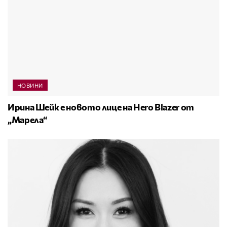
НОВИНИ
Ирина Шейк е новото лице на Hero Blazer от
„Марела“