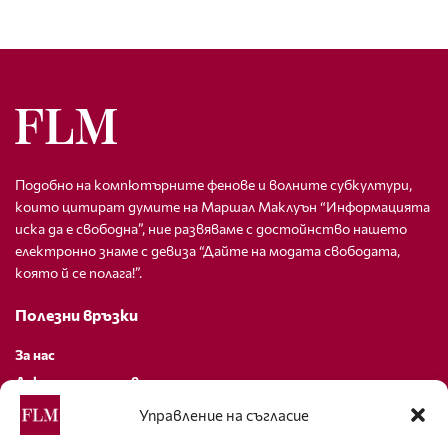
Подобно на компютърните фенове и волните субкултури,
които цитират думите на Маршал Маклуън “Информацията
иска да е свободна”, ние развяваме с достойнство нашето
електронно знаме с девиза “Дайте на модата свободата,
която й се полага!”.
Полезни връзки
За нас
Декларация за поверителност
Политика за бисквитки
Управление на съгласие