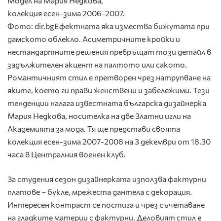
Модел на Мария Недкова,
колекция есен-зима 2006-2007.
Фото: dir.bg
Ефектната яка измества бижутата при
дамското облекло. Асиметричните кройки и
нестандартните решения превръщат този детайл в
задължителен акцент на палтото или сакото.
Романтичният стил е претворен чрез натрупване на
яките, което ги прави женствени и забележими. Тези
тенденции налага известната българска дизайнерка
Мария Недкова, носителка на две Златни игли на
Академията за мода. Тя ще представи своята
колекция есен-зима 2007-2008 на 3 декември от 18.30
часа в Централния военен клуб.
За студения сезон дизайнерката използва фактурни
платове – букле, мрежеста дантела с декорация.
Интересен контраст се постига и чрез съчетаване
на гладките материи с фактурни. Деловият стил е