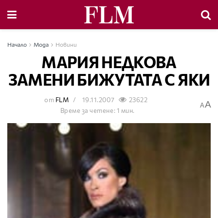
Начало
Мода
Новини
МАРИЯ НЕДКОВА
ЗАМЕНИ БИЖУТАТА С ЯКИ
от
FLM
19.11.2007
23622
A
A
Време за четене: 1 мин.