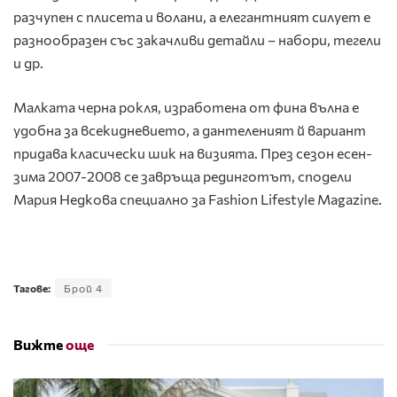
разчупен с плисета и волани, а елегантният силует е
разнообразен със закачливи детайли – набори, тегели
и др.
Малката черна рокля, изработена от фина вълна е
удобна за всекидневието, а дантеленият й вариант
придава класически шик на визията. През сезон есен-
зима 2007-2008 се завръща рединготът, сподели
Мария Недкова специално за Fashion Lifestyle Magazine.
Тагове:
Брой 4
Вижте
още