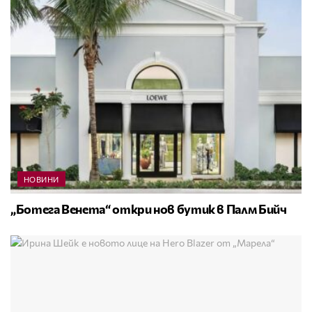
НОВИНИ
„Ботега Венета“ откри нов бутик в Палм Бийч