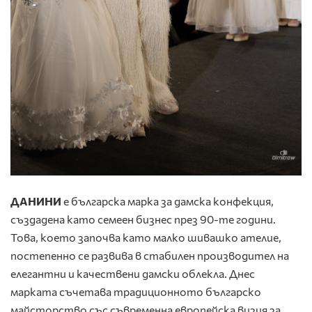
ДАНИНИ
е българска марка за дамска конфекция,
създадена като семеен бизнес през 90-те години.
Това, което започва като малко шивашко ателие,
постепенно се развива в стабилен производител на
елегантни и качествени дамски облекла. Днес
марката съчетава традиционното българско
майсторство със съвременна европейска визия за