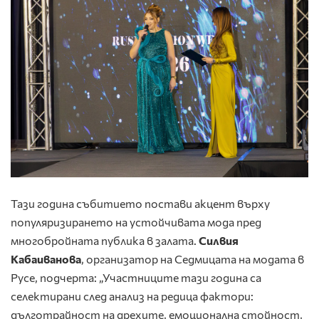
Тази година събитието постави акцент върху
популяризирането на устойчивата мода пред
многобройната публика в залата.
Силвия
Кабаиванова
, организатор на Седмицата на модата в
Русе, подчерта: „Участниците тази година са
селектирани след анализ на редица фактори:
дълготрайност на дрехите, емоционална стойност,