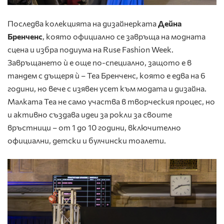
Последва колекцията на дизайнерката
Дейна
Бренченс
, която официално се завръща на модната
сцена и избра подиума на Ruse Fashion Week.
Завръщането ѝ е още по-специално, защото е в
тандем с дъщеря ѝ – Теа Бренченс, която е едва на 6
години, но вече с изявен усет към модата и дизайна.
Малката Теа не само участва в творческия процес, но
и активно създава идеи за рокли за своите
връстници – от 1 до 10 години, включително
официални, детски и булчински тоалети.