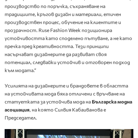
производство по поръчка, съхраняване на
традициите, кръгов дизайн и материали, етичен
производствен процес, обучение на клиентите и
прозрачност. Ruse Fashion Week позиционира
устойчивостта като споделено пътуване, а не като
пречка пред креативността. Тези принципи
насърчават дизайнерите да развиват своя
потенциал, следвайки устойчив и отговорен подход
към модата.“
Усилията на дизайнерите и брандовете в областта
на устойчивата мода бяха отличени с връчване на
статуетката за устойчива мода на
Българска модна
асоциация
, на която Силвия Кабаиванова е
Председател.