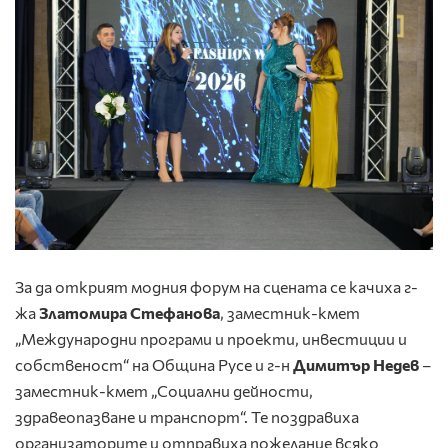
За да открият модния форум на сцената се качиха г-
жа
Златомира Стефанова
, заместник-кмет
„Международни програми и проекти, инвестиции и
собственост“ на Община Русе и г-н
Димитър Недев
–
заместник-кмет „Социални дейности,
здравеопазване и транспорт“. Те поздравиха
организаторите и отправиха пожелание всяко