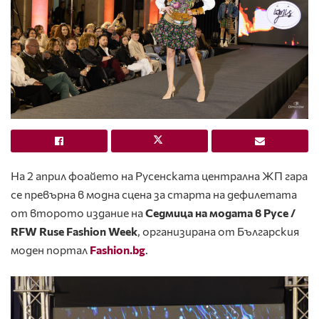
На 2 април фоайето на Русенската централна ЖП гара
се превърна в модна сцена за старта на дефилетата
от второто издание на
Седмица на модата в Русе /
RFW Ruse Fashion Week
, организирана от Българския
моден портал
Fashion.bg
.