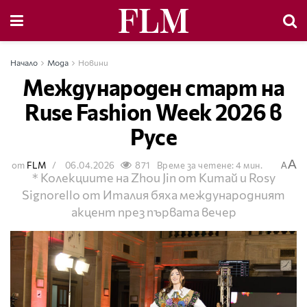
Начало
Мода
Новини
Международен старт на
Ruse Fashion Week 2026 в
Русе
A
от
FLM
06.04.2026
871
Време за четене: 4 мин.
A
* Колекциите на Zhou Jin от Китай и Rosy
Signorello от Италия бяха международният
акцент през първата вечер