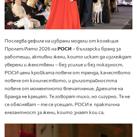
Последва дефиле на избрани модели от колекция
Пролет/Лято 2026 на
РОСИ
– български бранд за
работещи, активни жени, които искат да изглеждат
уверени и женствени – без усилие и без показност.
РОСИ цени кройката повече от тренда, качеството
повече от количеството, и дълготрайността
повече от моментното впечатление. Дрехите на
бранда не крещят. Те говорят тихо, но сигурно. Те не
се обясняват – те се усещат. РОСИ е практична
елегантност за жени, които знаят кои са.