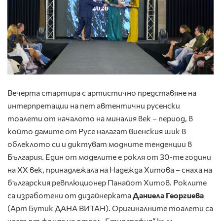
Вечерта стартира с артистично представяне на
интерпретации на пет автентични русенски
тоалети от началото на миналия век – период, в
който дамите от Русе налагат виенския шик в
облеклото си и диктуват модните тенденции в
България. Един от моделите е рокля от 30-те години
на XX век, принадлежала на Надежда Хитова – снаха на
българския ревплюционер Панайот Хитов. Роклите
са изработени от дизайнерката
Даниела Георгиева
(Арт Бутик ДАНА ВИТАН). Оригиналните тоалети са
част от фонда на отдел „Етнография“ към