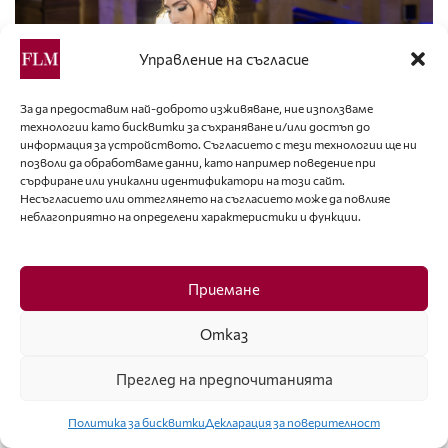
Управление на съгласие
За да предоставим най-доброто изживяване, ние използваме
технологии като бисквитки за съхраняване и/или достъп до
информация за устройството. Съгласието с тези технологии ще ни
позволи да обработваме данни, като например поведение при
сърфиране или уникални идентификатори на този сайт.
Несъгласието или оттеглянето на съгласието може да повлияе
неблагоприятно на определени характеристики и функции.
Приемане
Отказ
Преглед на предпочитанията
Политика за бисквитки
Декларация за поверителност