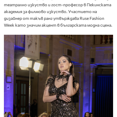
театрално изкуство и гост-професор в Пекинската
академия за филмово изкуство. Участието на
дизайнер от такъв ранг утвърждава Ruse Fashion
Week като значим акцент в българската модна сцена.