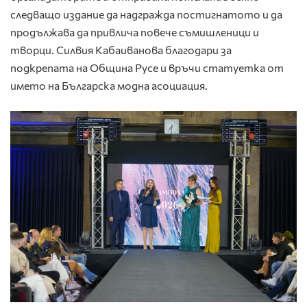
следващо издание да надгражда постигнатото и да
продължава да привлича повече съмишленици и
творци. Силвия Кабаиванова благодари за
подкрепата на Община Русе и връчи статуетка от
името на Българска модна асоциация.