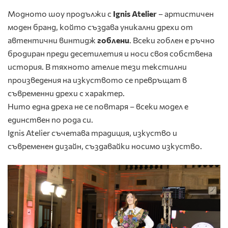
Модното шоу продължи с
Ignis Atelier
– артистичен
моден бранд, който създава уникални дрехи от
автентични винтидж
гоблени
. Всеки гоблен е ръчно
бродиран преди десетилетия и носи своя собствена
история. В тяхното ателие тези текстилни
произведения на изкуството се превръщат в
съвременни дрехи с характер.
Нито една дреха не се повтаря – всеки модел е
единствен по рода си.
Ignis Atelier съчетава традиция, изкуство и
съвременен дизайн, създавайки носимо изкуство.