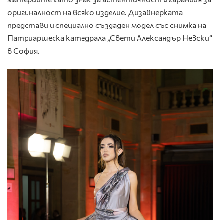
оригиналност на всяко изделие. Дизайнерката
представи и специално създаден модел със снимка на
Патриаршеска катедрала „Свети Александър Невски“
в София.