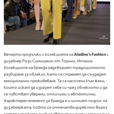
Вечерта продължи с колекцията на
Aladino’s
Fashion
с
дизайнер Рози Синьорело от Торино, Италия.
Колекциите на бранда надхвърлят традиционното
разбиране за облекло, като се стремят да създадат
емоционално преживяване. Те са насочени към жени,
които искат да изразят себе си чрез облеклото и да
се чувстват уверени, отличими и автентични.
Характерен елемент за бранда е и личният подпис на
дизайнерката, който се отпечатва директно върху
материите като знак за автентичност и гаранция за