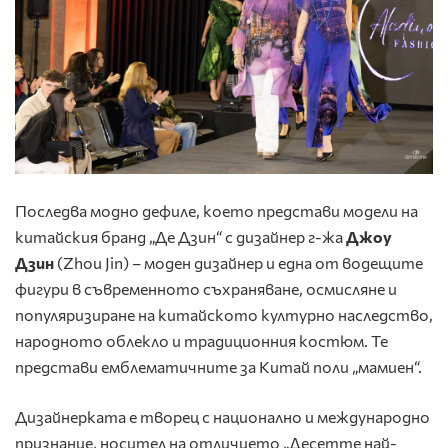
Последва модно дефиле, което представи модели на
китайския бранд „Де Дзин“ с дизайнер г-жа
Джоу
Дзин
(Zhou Jin) – моден дизайнер и една от водещите
фигури в съвременното съхраняване, осмисляне и
популяризиране на китайското културно наследство,
народното облекло и традиционния костюм. Те
представи емблематичните за Китай поли „мамиен“.
Дизайнерката е творец с национално и международно
признание, носител на отличието „Десетте най-