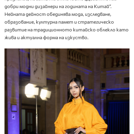
добри модни дизайнери на годината на Китай“.
Нейната дейност обединява мода, изследване,
образование, културна памет и стратегическо
развитие на традиционното китайско облекло като
жива и актуална форма на изкуство.