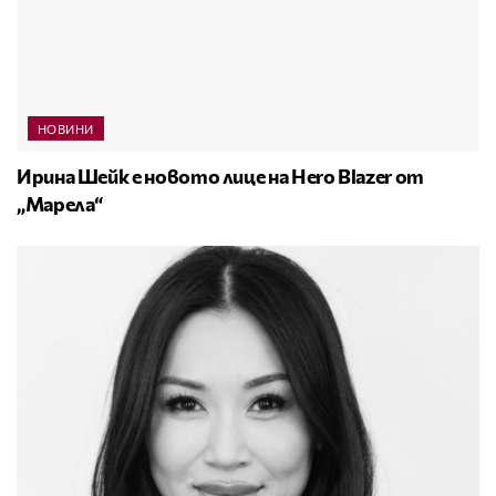
НОВИНИ
Ирина Шейк е новото лице на Hero Blazer от
„Марела“