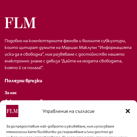
Подобно на компютърните фенове и волните субкултури,
които цитират думите на Маршал Маклуън “Информацията
иска да е свободна”, ние развяваме с достойнство нашето
електронно знаме с девиза “Дайте на модата свободата,
която й се полага!”.
Полезни връзки
За нас
Декларация за поверителност
Политика за бисквитки
Управление на съгласие
За контакти
За да предоставим най-доброто изживяване, ние използваме
технологии като бисквитки за съхраняване и/или достъп до
editor@fashion-lifestyle.net