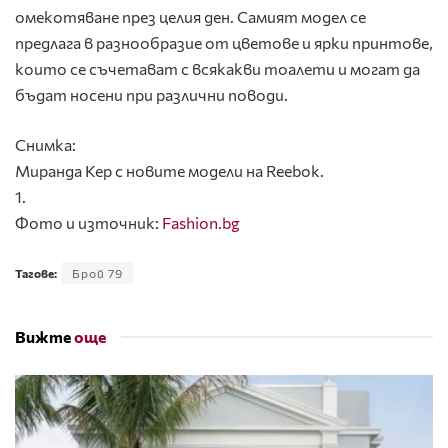
омекотяване през целия ден. Самият модел се
предлага в разнообразие от цветове и ярки принтове,
които се съчетават с всякакви тоалети и могат да
бъдат носени при различни поводи.
Снимка:
Миранда Кер с новите модели на Reebok.
1.
Фото и източник:
Fashion.bg
Тагове:
Брой 79
Вижте
още