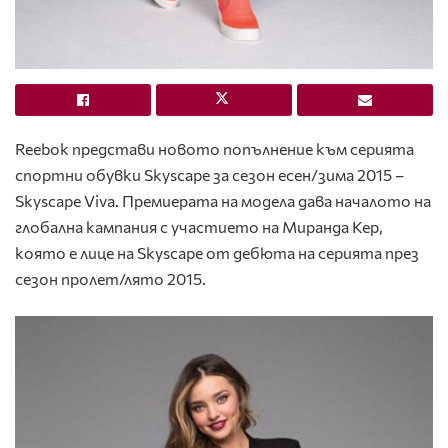
Reebok представи новото попълнение към серията
спортни обувки Skyscape за сезон есен/зима 2015 –
Skyscape Viva. Премиерата на модела дава началото на
глобална кампания с участието на Миранда Кер,
която е лице на Skyscape от дебюта на серията през
сезон пролет/лято 2015.