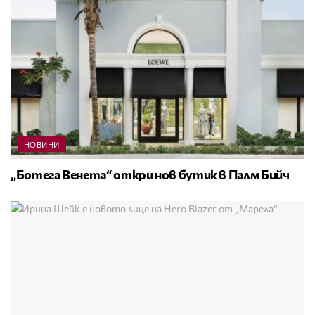
НОВИНИ
„Ботега Венета“ откри нов бутик в Палм Бийч