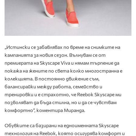
„Истински се забавлявах по време на снимките на
кампанията за новия сезон. Вълнувам се от
премиерата на Skyscape Viva и нямам търпение да
покажа на жените по света колко многостранна е
колекцията. В постоянно движение съм,
балансирайки между работа, семейство и
тренировки и е страхотно, че Reebok Skyscape ми
позволяват да бъда стилна, но и да се чувствам
комфортно“, коментира Миранда.
Обувките са базирани на едноименната Skyscape
технология на Reebok, която осигурява комфорт и