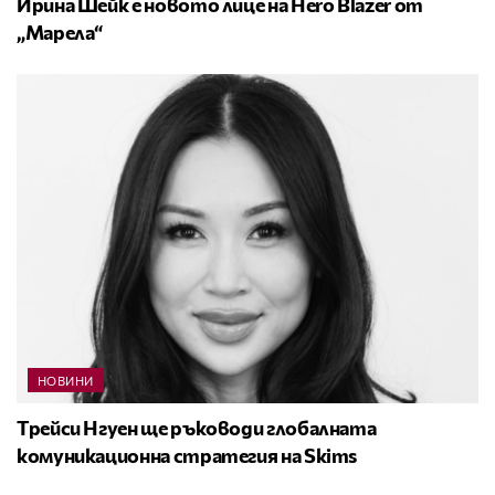
Ирина Шейк е новото лице на Hero Blazer от
„Марела“
НОВИНИ
Трейси Нгуен ще ръководи глобалната
комуникационна стратегия на Skims