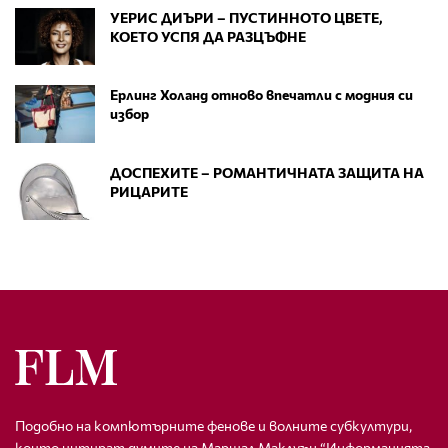
УЕРИС ДИЪРИ – ПУСТИННОТО ЦВЕТЕ,
КОЕТО УСПЯ ДА РАЗЦЪФНЕ
Ерлинг Холанд отново впечатли с модния си
избор
ДОСПЕХИТЕ – РОМАНТИЧНАТА ЗАЩИТА НА
РИЦАРИТЕ
Подобно на компютърните фенове и волните субкултури,
които цитират думите на Маршал Маклуън “Информацията