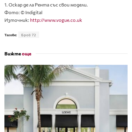
1. Оскар де ла Рента със свои модели.
Фото: © Indigital
Източник:
http://www.vogue.co.uk
Тагове:
Брой 72
Вижте
още