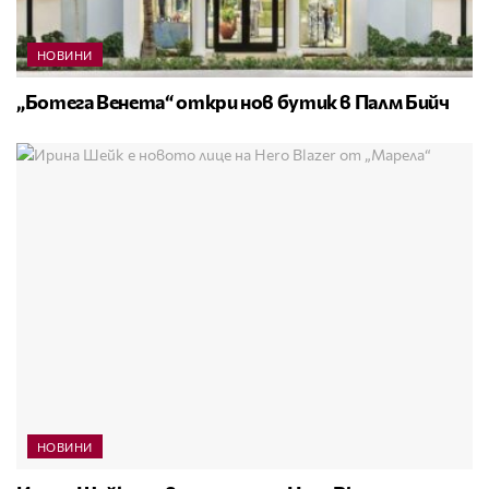
НОВИНИ
„Ботега Венета“ откри нов бутик в Палм Бийч
НОВИНИ