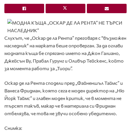
Слухът, че „Оскар де ла Рента” преговаря с "възможен
наследник" на марката беше опроверган. За да оглави
модната къща бе спрягано името на Джон Галиано,
Джейсън Ву, Прабал Гурунг и Оливър Тейскенс, който
за момента работи за „Тиори”.
Оскар де ла Рента сподели пред „Файненшъл Таймс” и
Ванеса Фридман, която сега е моден директор на „Ню
Йорк Таймс” и главен моден критик, че в момента не
търсят такъв, макар че в материала си Фридман
отбелязва, че това не звучи особено убедително.
Снимка: