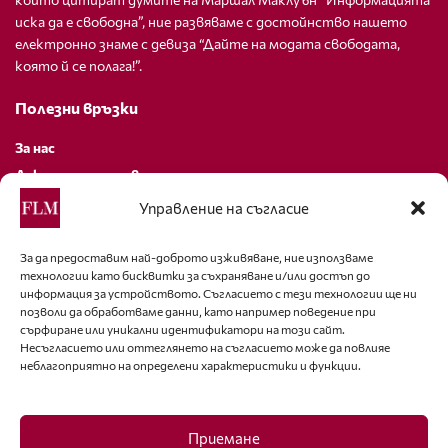
иска да е свободна”, ние развяваме с достойнство нашето
електронно знаме с девиза “Дайте на модата свободата,
която й се полага!”.
Полезни връзки
За нас
Декларация за поверителност
Политика за бисквитки
Управление на съгласие
За контакти
За да предоставим най-доброто изживяване, ние използваме
технологии като бисквитки за съхраняване и/или достъп до
editor@fashion-lifestyle.net
информация за устройството. Съгласието с тези технологии ще ни
позволи да обработваме данни, като например поведение при
+359 88 227 33 47
сърфиране или уникални идентификатори на този сайт.
Несъгласието или оттеглянето на съгласието може да повлияе
неблагоприятно на определени характеристики и функции.
Последвайте ни
Facebook
Приемане