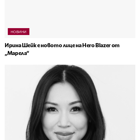
НОВИНИ
Ирина Шейк е новото лице на Hero Blazer от
„Марела“