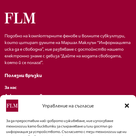
Подобно на компютърните фенове и волните субкултури,
които цитират думите на Маршал Маклуън “Информацията
иска да е свободна”, ние развяваме с достойнство нашето
електронно знаме с девиза “Дайте на модата свободата,
която й се полага!”.
Полезни връзки
За нас
Декларация за поверителност
Политика за бисквитки
Управление на съгласие
За контакти
За да предоставим най-доброто изживяване, ние използваме
технологии като бисквитки за съхраняване и/или достъп до
editor@fashion-lifestyle.net
информация за устройството. Съгласието с тези технологии ще ни