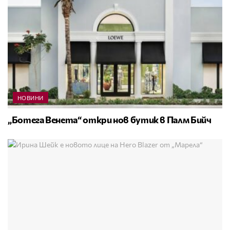
НОВИНИ
„Ботега Венета“ откри нов бутик в Палм Бийч