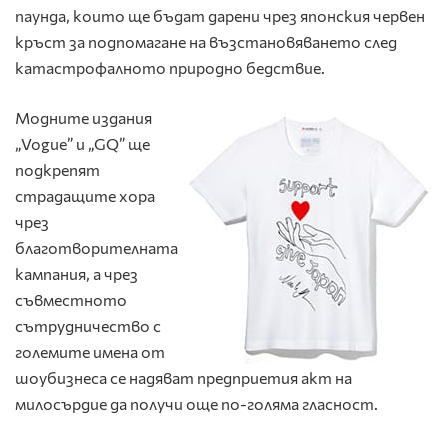
паунда, които ще бъдат дарени чрез японския червен
кръст за подпомагане на възстановяването след
катастрофалното природно бедствие.
Модните издания
„Vogue” и „GQ” ще
подкрепят
страдащите хора
чрез
благотворителната
кампания, а чрез
съвместното
сътрудничество с
големите имена от
шоубизнеса се надяват предприетия акт на
милосърдие да получи още по-голяма гласност.