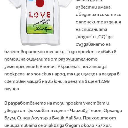
известни имена,
обединиха силите си
с японските издания
на списанията
„Vogue” и „GQ” за
създаването на
благотворителни тениски. Този проект се явява в
помощ на оцелелите от разрушителното
земетресение в Япония. Украсена с послания за
подкрепа на японския народ, тя ще излезе на пазара в
световен мащаб на 25 юни, а цената й ще е 12.99
паунда.
В разработването на този проект участват и
звезди от филмовата сцена – Чарлийз Терон, Орландо
Блум, Синди Лоупър и Блейк Лайвли. Приходите от
инициативата се очаква да бъдат около 757 хил.