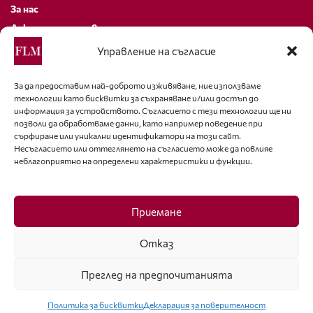
За нас
Декларация за поверителност
Политика за бисквитки
Управление на съгласие
За контакти
За да предоставим най-доброто изживяване, ние използваме
технологии като бисквитки за съхраняване и/или достъп до
editor@fashion-lifestyle.net
информация за устройството. Съгласието с тези технологии ще ни
позволи да обработваме данни, като например поведение при
+359 88 227 33 47
сърфиране или уникални идентификатори на този сайт.
Несъгласието или оттеглянето на съгласието може да повлияе
неблагоприятно на определени характеристики и функции.
Последвайте ни
Facebook
Приемане
Отказ
Преглед на предпочитанията
ISSN 1314-8915 Copyright © 2007-2025 Ot igla do konetz Ltd. & Fashion.bg
Ltd. All Rights Reserved
Политика за бисквитки
Декларация за поверителност