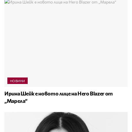
НОВИНИ
Ирина Шейк е новото лице на Hero Blazer от
„Марела“