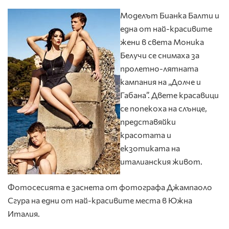
Моделът Бианка Балти и
една от най-красивите
жени в света Моника
Белучи се снимаха за
пролетно-лятната
кампания на „Долче и
Габана”. Двете красавици
се попекоха на слънце,
представяйки
красотата и
екзотиката на
италианския живот.
Фотосесията е заснета от фотографа Джампаоло
Сгура на едни от най-красивите места в Южна
Италия.