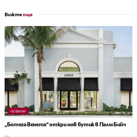
Вижте
още
НОВИНИ
„Ботега Венета“ откри нов бутик в Палм Бийч