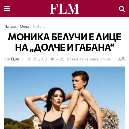
Начало
Мода
Новини
МОНИКА БЕЛУЧИ Е ЛИЦЕ
НА „ДОЛЧЕ И ГАБАНА“
A
от
FLM
08.05.2012
7726
Време за четене: 1 мин.
A