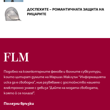
ДОСПЕХИТЕ – РОМАНТИЧНАТА ЗАЩИТА НА
РИЦАРИТЕ
Подобно на компютърните фенове и волните субкултури,
които цитират думите на Маршал Маклуън “Информацията
иска да е свободна”, ние развяваме с достойнство нашето
електронно знаме с девиза “Дайте на модата свободата,
която й се полага!”.
Полезни връзки