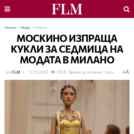
Начало
Мода
Новини
МОСКИНО ИЗПРАЩА
КУКЛИ ЗА СЕДМИЦА НА
МОДАТА В МИЛАНО
A
от
FLM
12.11.2020
2520
Време за четене: 1 мин.
A