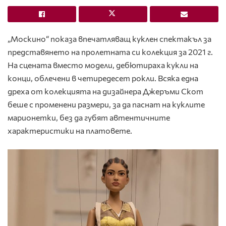
„Москино“ показа впечатляващ куклен спектакъл за
представянето на пролетната си колекция за 2021 г.
На сцената вместо модели, дебютираха кукли на
конци, облечени в четиредесет рокли. Всяка една
дреха от колекцията на дизайнера Джеръми Скот
беше с променени размери, за да паснат на куклите
марионетки, без да губят автентичните
характеристики на платовете.