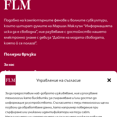
Подобно на компютърните фенове и волните субкултури,
които цитират думите на Маршал Маклуън “Информацията
иска да е свободна”, ние развяваме с достойнство нашето
електронно знаме с девиза “Дайте на модата свободата,
която й се полага!”.
Полезни връзки
За нас
Декларация за поверителност
Политика за бисквитки
Управление на съгласие
За контакти
За да предоставим най-доброто изживяване, ние използваме
технологии като бисквитки за съхраняване и/или достъп до
editor@fashion-lifestyle.net
информация за устройството. Съгласието с тези технологии ще ни
позволи да обработваме данни, като например поведение при
+359 88 227 33 47
сърфиране или уникални идентификатори на този сайт.
Несъгласието или оттеглянето на съгласието може да повлияе