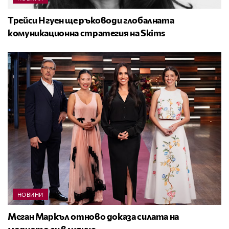
Трейси Нгуен ще ръководи глобалната
комуникационна стратегия на Skims
НОВИНИ
Меган Маркъл отново доказа силата на
модното си влияние