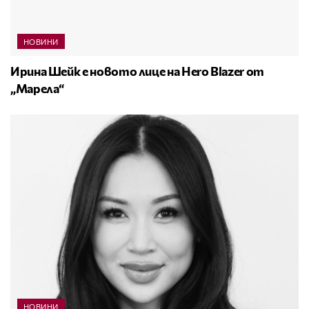
НОВИНИ
Ирина Шейк е новото лице на Hero Blazer от
„Марела“
НОВИНИ