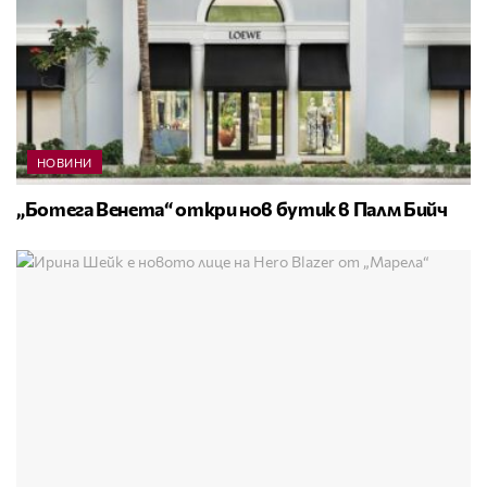
НОВИНИ
„Ботега Венета“ откри нов бутик в Палм Бийч