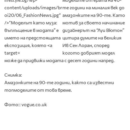
те години на миналия век до
амазонките на 90-те. Като
мотив за своето начинание
дизайнерът на “Луи Вютон”
цитира думите на великия
Ив Сен Лоран, според
когото добрият модел
може да придвижи модата с десет години напред.
Снимка:
Амазонките на 90-те години, както са известни
топмоделите от това време.
Фото:: vogue.co.uk