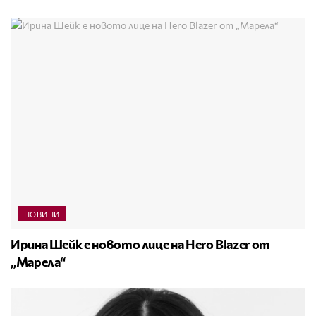
НОВИНИ
Ирина Шейк е новото лице на Hero Blazer от
„Марела“