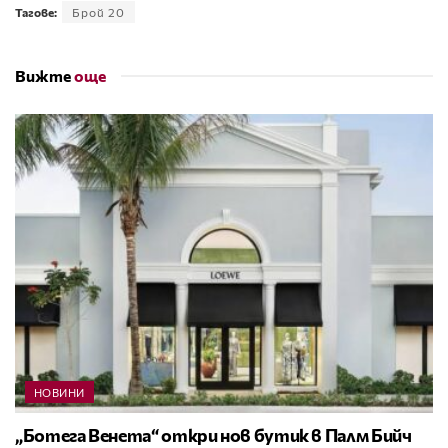
Тагове:
Брой 20
Вижте
още
НОВИНИ
„Ботега Венета“ откри нов бутик в Палм Бийч