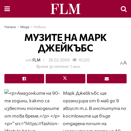
Начало
Мода
Новини
МУЗИТЕ НА МАРК
ДЖЕЙКЪБС
от
FLM
28.02.2009
16220
A
A
Време за четене: 1 мин.
Марк Джейкъбс ще
организира от 6 май до 9
август т.г. В института по
костюмите ще бъде
отдадена почит на
моделите от ерата на 40-