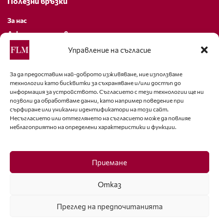
Полезни връзки
За нас
Декларация за поверителност
Политика за бисквитки
Управление на съгласие
За контакти
За да предоставим най-доброто изживяване, ние използваме
технологии като бисквитки за съхраняване и/или достъп до
editor@fashion-lifestyle.net
информация за устройството. Съгласието с тези технологии ще ни
позволи да обработваме данни, като например поведение при
+359 88 227 33 47
сърфиране или уникални идентификатори на този сайт.
Несъгласието или оттеглянето на съгласието може да повлияе
неблагоприятно на определени характеристики и функции.
Последвайте ни
Facebook
Приемане
Отказ
Преглед на предпочитанията
ISSN 1314-8915 Copyright © 2007-2025 Ot igla do konetz Ltd. & Fashion.bg