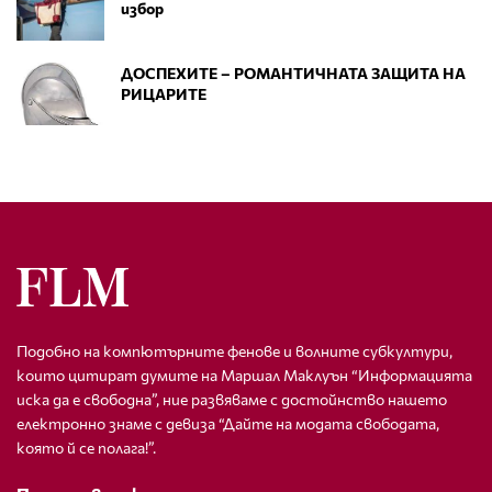
избор
ДОСПЕХИТЕ – РОМАНТИЧНАТА ЗАЩИТА НА
РИЦАРИТЕ
Подобно на компютърните фенове и волните субкултури,
които цитират думите на Маршал Маклуън “Информацията
иска да е свободна”, ние развяваме с достойнство нашето
електронно знаме с девиза “Дайте на модата свободата,
която й се полага!”.