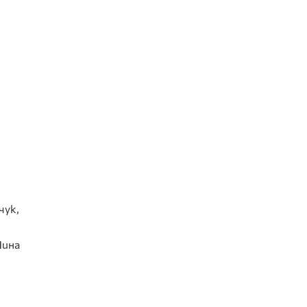
чук,
Нина