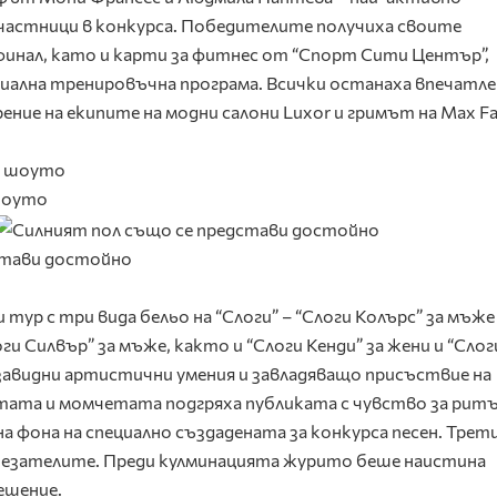
частници в конкурса. Победителите получиха своите
финал, като и карти за фитнес от “Спорт Сити Център”,
циална тренировъчна програма. Всички останаха впечатл
ение на екипите на модни салони Luxor и гримът на Max Fa
шоуто
стави достойно
ур с три вида бельо на “Слоги” – “Слоги Колърс” за мъже 
оги Силвър” за мъже, както и “Слоги Кенди” за жени и “Сло
завидни артистични умения и завладяващо присъствие на
тата и момчетата подгряха публиката с чувство за ритъ
на фона на специално създадената за конкурса песен. Трет
стезателите. Преди кулминацията журито беше наистина
ешение.