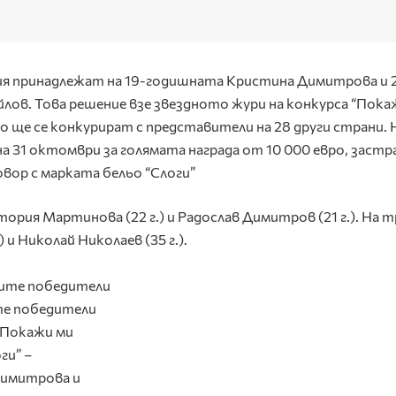
ия принадлежат на 19-годишната Кристина Димитрова и 
ов. Това решение взе звездното жури на конкурса “Пока
ко ще се конкурират с представители на 28 други страни. 
а 31 октомври за голямата награда от 10 000 евро, застр
овор с марката бельо “Слоги”
ория Мартинова (22 г.) и Радослав Димитров (21 г.). На 
 и Николай Николаев (35 г.).
е победители
“Покажи ми
ги” –
имитрова и