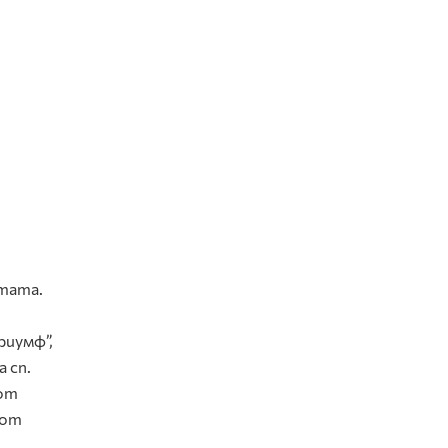
-тата.
риумф”,
 сп.
 от
 от