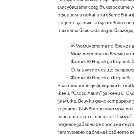
гласуващата сред българските у
официални покани за световния 
където за тях са изготвили спе
тяхната бляскава визия благодар
Момичетата по време на 
Фото: © Надежда Корчева
Силният пол също се пред
Фото: © Надежда Корчева
Участниците дефилираха в първи т
жени, “Слоги Лайт” за жени и “Сл
за мъже. Всички демонстрираха 
сцената. Във втори тур момиче
пластичност с танца на “Слоги” 
поднесе забавни въпроси на съ
затруднено да вземе крайното р