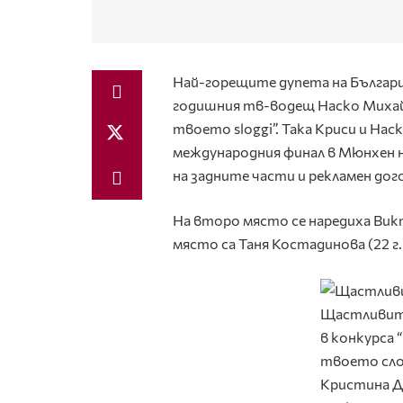
Най-горещите дупета на Българ
годишния тв-водещ Наско Михайл
твоето sloggi”. Така Криси и Нас
международния финал в Мюнхен н
на задните части и рекламен дог
На второ място се наредиха Викт
място са Таня Костадинова (22 г.)
Щастливит
в конкурса 
твоето сло
Кристина Д