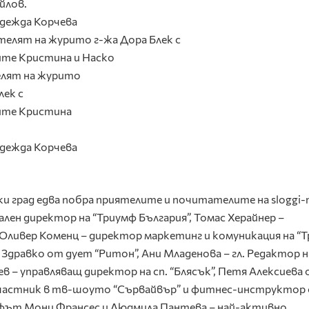
йлов.
дежда Корчева
лят на журито
лек с
ите Кристина
дежда Корчева
и град едва побра приятелите и почитателите на sloggi
ален директор на “Триумф България”, Томас Херайнер –
 Оливер Коменц – директор маркетинг и комуникация на “Т
дравко от дует “Ритон”, Ани Младенова – гл. Редактор на
 – управляващ директор на сп. “Блясък”, Петя Алексиева
– участник в тв-шоуто “Сървайвър” и фитнес-инструктор
фът Мони Франсес и Людмила Пантева – най-активно