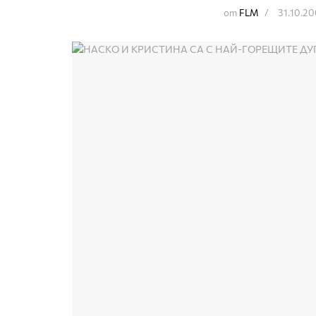
от
FLM
31.10.2