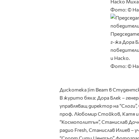
Наско Миха
Фото: © На
Председате
г-жа Дора Б
победител
и Наско.
Фото: © На
Дискотека Jim Beam в Студентск
В журито бяха: Дора Блек – генер
управляващ директор на “Слоги”,
проф. Любомир Стойков, Катя и З
“Космополитън”, Станислав Дочев
радио Fresh, Станислав Илиев 
“Спорт Сити Център”, фотогра