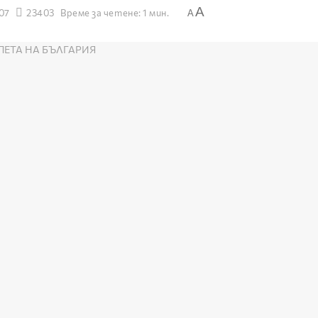
A
007
23403
Време за четене: 1 мин.
A