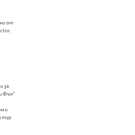
ени от
ctor.
и за
ги Фън”
м и
и тур