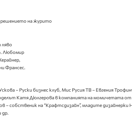
 решението на журито
 ляво
ф. Любомир
Херайнер,
ни Франсес.
скова – Руски бизнес клуб, Мис Русия ТВ – Евгения Трофин
оделът Катя Дюлгерова в компанията на момичетата от
в – собственик на “Крафтсдизайн”, младите дизайнерки 
 др.