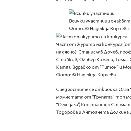
Всички участници очакват
Фото: © Надежда Корчева
Част от журито на конкурса (от
на дясно): Станислав Дочев, про
Стойков, Оливер Коменц, Томас 
Катя и Здравко от “Ритон” и Мо
Фото: © Надежда Корчева
Сред гостите се откроиха Олга У
момчетата от “Групата”, топ м
“Огледала”, Константин Стамато
Тодорова и Антоанета Долкина и