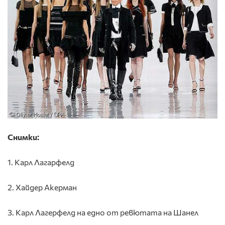
Снимки:
1. Карл Лагарфелд
2. Хайдер Акерман
3. Карл Лагерфелд на едно от ревютата на Шанел