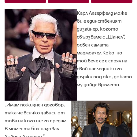
Карл Лагерфелд може
би е единственият
дизайнер, когото
свързваме с „Шанел”,
освен самата
мадмоазел Коко, но
той вече се е спрял на
свой наследник и го
държи под око, докато
му дойде времето.
„Имам пожизнен договор,
така че всичко зависи от
това на кого ще го предам.
В момента бих назовал
Хайдер Акерман.”