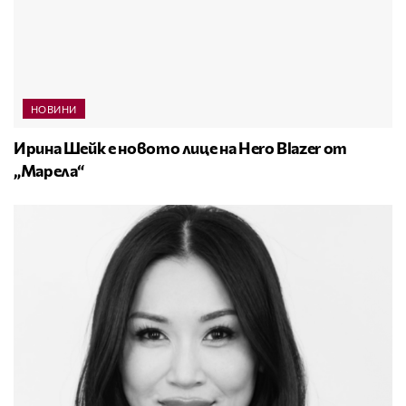
НОВИНИ
Ирина Шейк е новото лице на Hero Blazer от
„Марела“