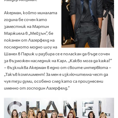
Акерман, който миналата
година бе сочен като
заместник на Мартин
Маржиела в „Мейзън”, бе
поканен от Лагерфелд на
последното модно шоу на
Шанел в Париж и разбира се е поласкан да бъде сочен
за възможен наследник на Карл. „Какво мога да кажа?”
– възкликва Акерман в едно от своите интервюта –
„Такъв комплимент! За мен е изключителна чест да
чуя тези думи, особено след като са произнесени
именно от господин Лагерфелд.”