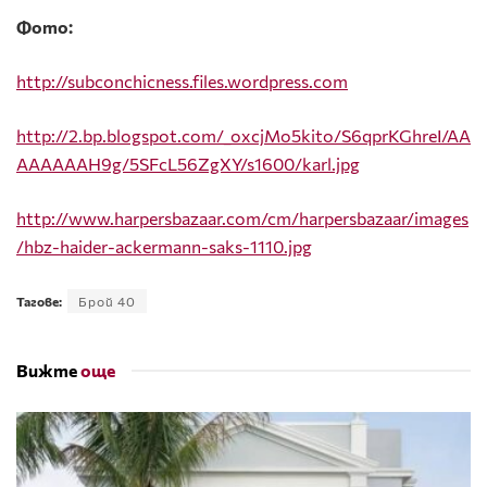
Фото:
http://subconchicness.files.wordpress.com
http://2.bp.blogspot.com/_oxcjMo5kito/S6qprKGhreI/AA
AAAAAAH9g/5SFcL56ZgXY/s1600/karl.jpg
http://www.harpersbazaar.com/cm/harpersbazaar/images
/hbz-haider-ackermann-saks-1110.jpg
Тагове:
Брой 40
Вижте
още