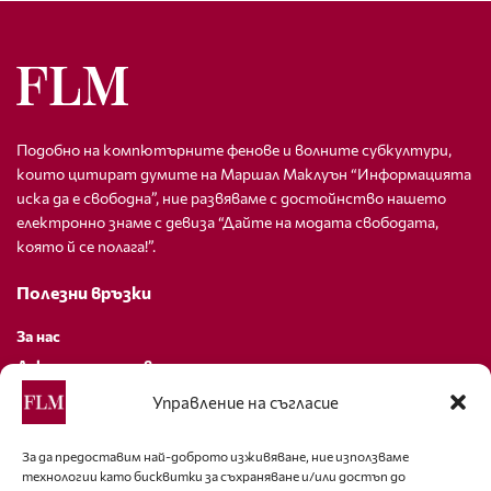
Подобно на компютърните фенове и волните субкултури,
които цитират думите на Маршал Маклуън “Информацията
иска да е свободна”, ние развяваме с достойнство нашето
електронно знаме с девиза “Дайте на модата свободата,
която й се полага!”.
Полезни връзки
За нас
Декларация за поверителност
Политика за бисквитки
Управление на съгласие
За контакти
За да предоставим най-доброто изживяване, ние използваме
технологии като бисквитки за съхраняване и/или достъп до