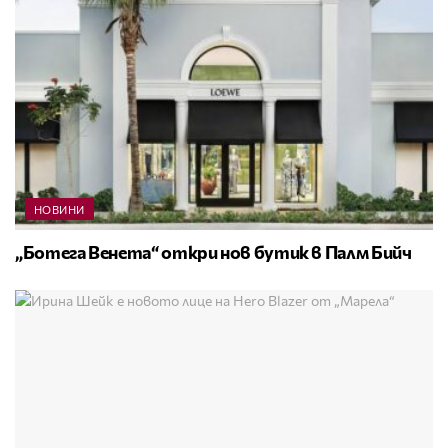
НОВИНИ
„Ботега Венета“ откри нов бутик в Палм Бийч