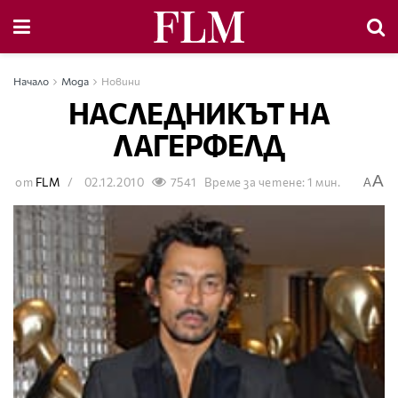
Начало
Мода
Новини
НАСЛЕДНИКЪТ НА
ЛАГЕРФЕЛД
A
от
FLM
02.12.2010
7541
Време за четене: 1 мин.
A