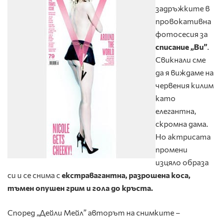
задръжките в
провокативна
фотосесия за
списание „Ви”
.
Свикнали сме
да я виждаме на
червения килим
като
елегантна,
скромна дама.
Но
актрисата
промени
изцяло образа
си и се снима с
екстравагантна, разрошена коса,
тъмен опушен грим и гола до кръста.
Според „Дейли Мейл” авторът на снимките –