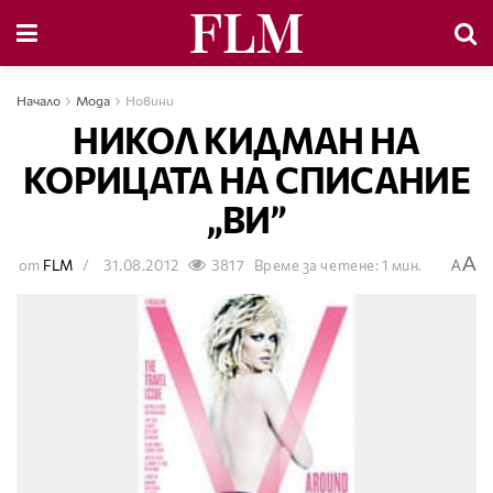
Начало
Мода
Новини
НИКОЛ КИДМАН НА
КОРИЦАТА НА СПИСАНИЕ
„ВИ”
A
от
FLM
31.08.2012
3817
Време за четене: 1 мин.
A