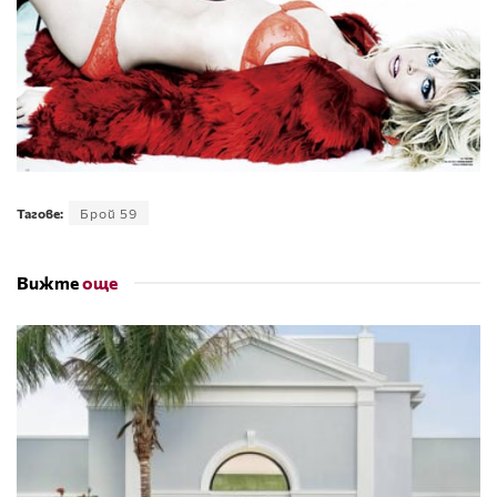
Тагове:
Брой 59
Вижте
още