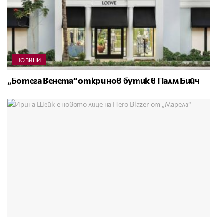
НОВИНИ
„Ботега Венета“ откри нов бутик в Палм Бийч