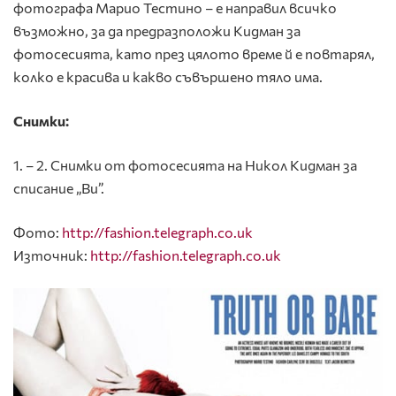
фотографа Марио Тестино – е направил всичко
възможно, за да предразположи Кидман за
фотосесията, като през цялото време й е повтарял,
колко е красива и какво съвършено тяло има.
Снимки:
1. – 2. Снимки от фотосесията на Никол Кидман за
списание „Ви”.
Фото:
http://fashion.telegraph.co.uk
Източник:
http://fashion.telegraph.co.uk