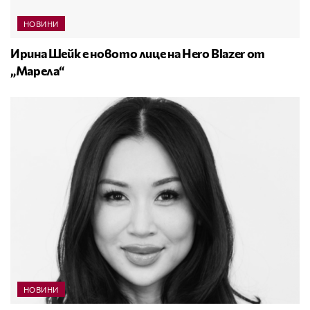
НОВИНИ
Ирина Шейк е новото лице на Hero Blazer от
„Марела“
НОВИНИ