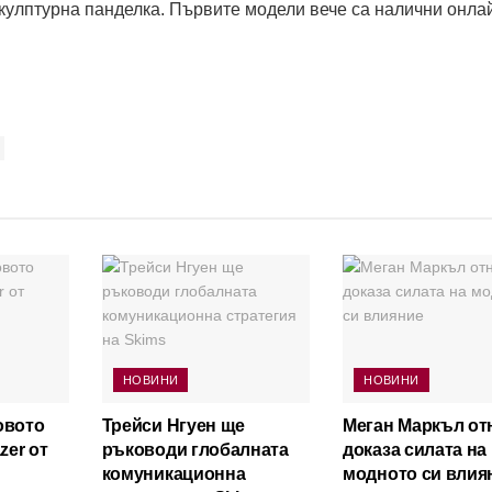
кулптурна панделка. Първите модели вече са налични онлай
НОВИНИ
НОВИНИ
овото
Трейси Нгуен ще
Меган Маркъл от
zer от
ръководи глобалната
доказа силата на
комуникационна
модното си влия