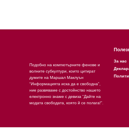
Полез
За нас
Подобно на компютърните фенове и
Деклар
волните субкултури, които цитират
Полити
думите на Маршал Маклуън
“Информацията иска да е свободна”,
ние развяваме с достойнство нашето
електронно знаме с девиза “Дайте на
модата свободата, която й се полага!”.