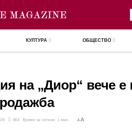
КУЛТУРА
ОБЩЕСТВО
ия на „Диор“ вече е 
родажба
A
026
864
Време за четене: 1 мин.
A