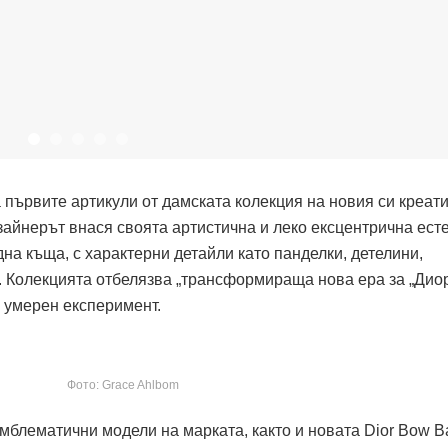
на първите артикули от дамската колекция на новия си креат
айнерът внася своята артистична и леко ексцентрична есте
на къща, с характерни детайли като панделки, детелини,
. Колекцията отбелязва „трансформираща нова ера за „Диор
с умерен експеримент.
Фото: Grace Ahlbom
мблематични модели на марката, както и новата Dior Bow B