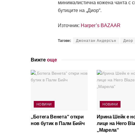
минималистична кожена чанта с с
бутиците на „Диор“.
Източник:
Harper’s BAZAAR
Тагове:
Джонатан Андерсън
Диор
Вижте
още
НОВИНИ
НОВИНИ
„Ботега Венета“ откри
Ирина Шейк е н
нов бутик в Палм Бийч
лице на Hero Bla
„Марела“