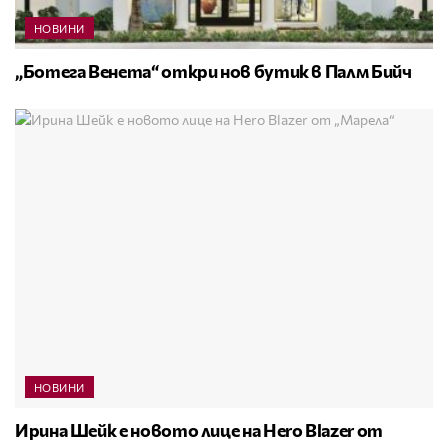
НОВИНИ
„Ботега Венета“ откри нов бутик в Палм Бийч
НОВИНИ
Ирина Шейк е новото лице на Hero Blazer от