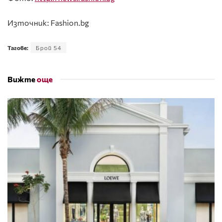
Източник: Fashion.bg
Тагове:
Брой 54
Вижте
още