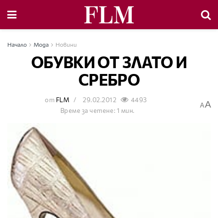
Начало
Мода
Новини
ОБУВКИ ОТ ЗЛАТО И
СРЕБРО
от
FLM
29.02.2012
4493
A
A
Време за четене: 1 мин.