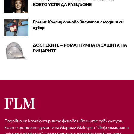
КОЕТО УСПЯ ДА РАЗЦЪФНЕ
Ерлинг Холанд отново впечатли с модния си
избор
ДОСПЕХИТЕ – РОМАНТИЧНАТА ЗАЩИТА НА
РИЦАРИТЕ
Подобно на компютърните фенове и волните субкултури,
които цитират думите на Маршал Маклуън “Информацията
иска да е свободна”, ние развяваме с достойнство нашето