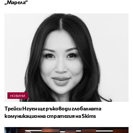
„Марела“
НОВИНИ
Трейси Нгуен ще ръководи глобалната
комуникационна стратегия на Skims