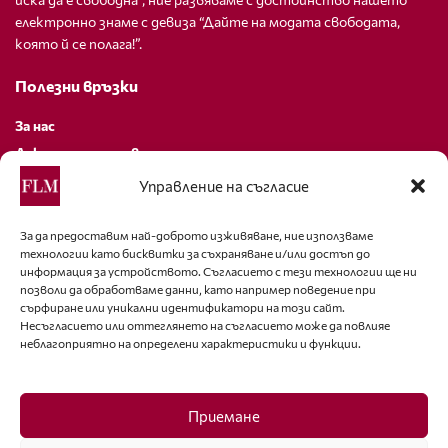
електронно знаме с девиза “Дайте на модата свободата,
която й се полага!”.
Полезни връзки
За нас
Декларация за поверителност
Политика за бисквитки
Управление на съгласие
За контакти
За да предоставим най-доброто изживяване, ние използваме
технологии като бисквитки за съхраняване и/или достъп до
editor@fashion-lifestyle.net
информация за устройството. Съгласието с тези технологии ще ни
позволи да обработваме данни, като например поведение при
+359 88 227 33 47
сърфиране или уникални идентификатори на този сайт.
Несъгласието или оттеглянето на съгласието може да повлияе
неблагоприятно на определени характеристики и функции.
Последвайте ни
Facebook
Приемане