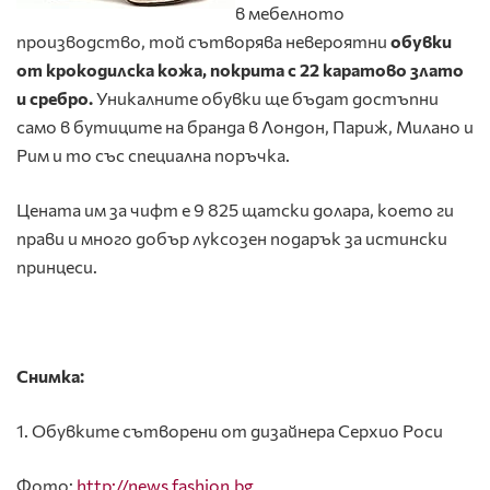
в мебелното
производство, той сътворява невероятни
обувки
от крокодилска кожа, покрита с 22 каратово злато
и сребро
.
Уникалните обувки ще бъдат достъпни
само в бутиците на бранда в Лондон, Париж, Милано и
Рим и то със специална поръчка.
Цената им за чифт е 9 825 щатски долара, което ги
прави и много добър луксозен подарък за истински
принцеси.
Снимка:
1. Обувките сътворени от дизайнера Серхио Роси
Фото:
http://news.fashion.bg