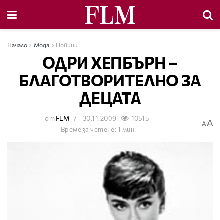
Начало
Мода
Новини
ОДРИ ХЕПБЪРН –
БЛАГОТВОРИТЕЛНО ЗА
ДЕЦАТА
от
FLM
30.11.2009
10515
A
A
Време за четене: 1 мин.