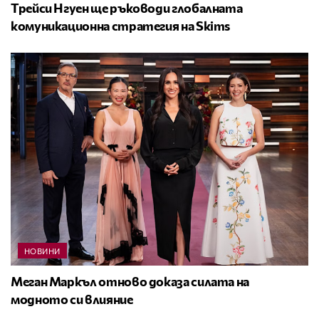
Трейси Нгуен ще ръководи глобалната
комуникационна стратегия на Skims
НОВИНИ
Меган Маркъл отново доказа силата на
модното си влияние