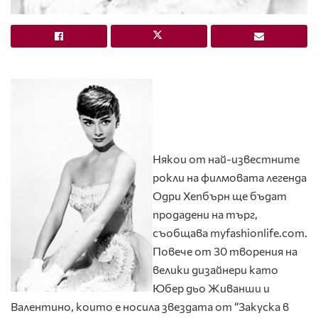
Някои от най-известните
рокли на филмовата легенда
Одри Хепбърн ще бъдат
продадени на търг,
съобщава myfashionlife.com.
Повече от 30 творения на
велики дизайнери като
Юбер дьо Живанши и
Валентино, които е носила звездата от “Закуска в