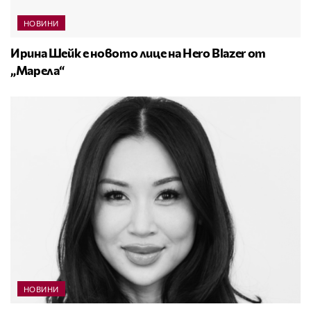
НОВИНИ
Ирина Шейк е новото лице на Hero Blazer от
„Марела“
НОВИНИ