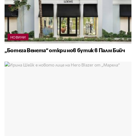
НОВИНИ
„Ботега Венета“ откри нов бутик в Палм Бийч