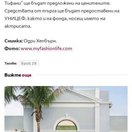
Тифани” ще бъдат предложени на ценителите.
Средствата от търга ще бъдат предоставени на
УНИЦЕФ, както и на фонда, носещ името на
актрисата.
Снимка:
Одри Хепбърн.
Фото:
www.myfashionlife.com
Тагове:
Брой 29
Вижте
още