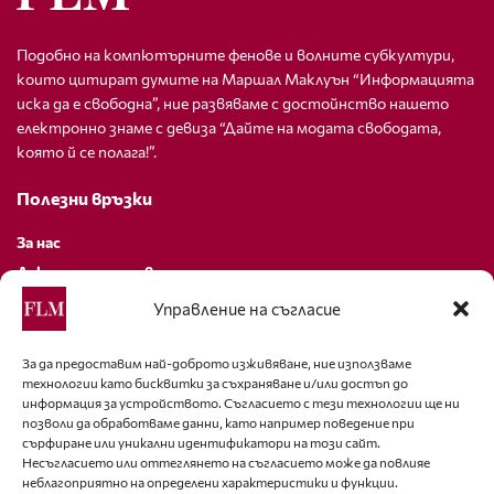
Подобно на компютърните фенове и волните субкултури,
които цитират думите на Маршал Маклуън “Информацията
иска да е свободна”, ние развяваме с достойнство нашето
електронно знаме с девиза “Дайте на модата свободата,
която й се полага!”.
Полезни връзки
За нас
Декларация за поверителност
Политика за бисквитки
Управление на съгласие
За контакти
За да предоставим най-доброто изживяване, ние използваме
технологии като бисквитки за съхраняване и/или достъп до
editor@fashion-lifestyle.net
информация за устройството. Съгласието с тези технологии ще ни
позволи да обработваме данни, като например поведение при
+359 88 227 33 47
сърфиране или уникални идентификатори на този сайт.
Несъгласието или оттеглянето на съгласието може да повлияе
неблагоприятно на определени характеристики и функции.
Последвайте ни