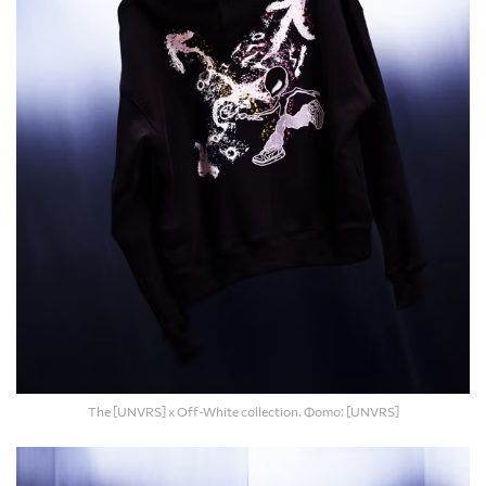
The [UNVRS] x Off-White collection. Фото: [UNVRS]