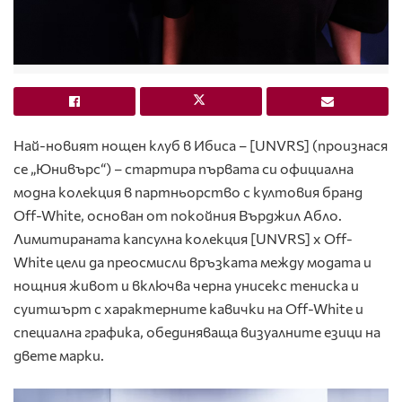
Най-новият нощен клуб в Ибиса – [UNVRS] (произнася
се „Юнивърс“) – стартира първата си официална
модна колекция в партньорство с култовия бранд
Off-White, основан от покойния Върджил Абло.
Лимитираната капсулна колекция [UNVRS] x Off-
White цели да преосмисли връзката между модата и
нощния живот и включва черна унисекс тениска и
суитшърт с характерните кавички на Off-White и
специална графика, обединяваща визуалните езици на
двете марки.