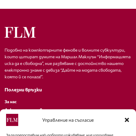
Подобно на компютърните фенове и волните субкултури,
които цитират думите на Маршал Маклуън “Информацията
иска да е свободна”, ние развяваме с достойнство нашето
електронно знаме с девиза “Дайте на модата свободата,
която й се полага!”.
Полезни връзки
За нас
Декларация за поверителност
Политика за бисквитки
Управление на съгласие
За контакти
За да предоставим най-доброто изживяване, ние използваме