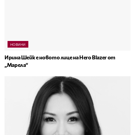
НОВИНИ
Ирина Шейк е новото лице на Hero Blazer от
„Марела“