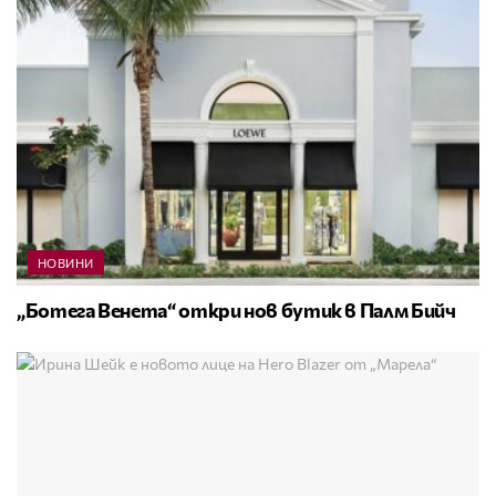
НОВИНИ
„Ботега Венета“ откри нов бутик в Палм Бийч