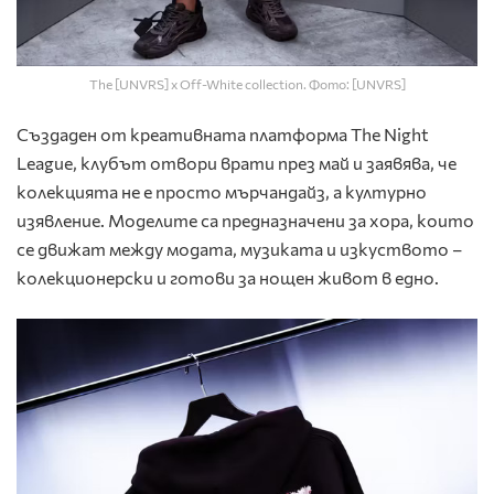
The [UNVRS] x Off-White collection. Фото: [UNVRS]
Създаден от креативната платформа The Night
League, клубът отвори врати през май и заявява, че
колекцията не е просто мърчандайз, а културно
изявление. Моделите са предназначени за хора, които
се движат между модата, музиката и изкуството –
колекционерски и готови за нощен живот в едно.