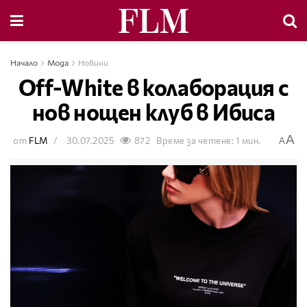
Начало
Мода
Новини
Off-White в колаборация с
нов нощен клуб в Ибиса
A
от
FLM
30.07.2025
872
Време за четене: 1 мин.
A