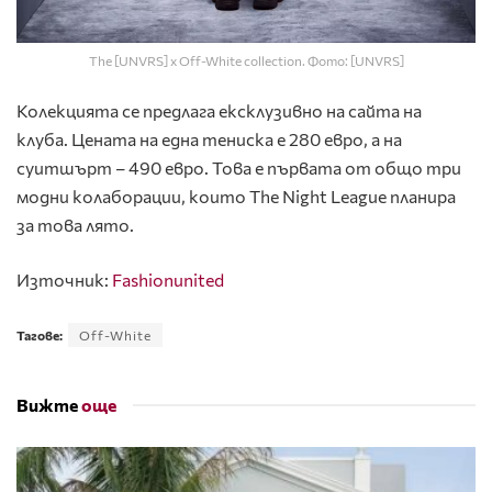
The [UNVRS] x Off-White collection. Фото: [UNVRS]
Колекцията се предлага ексклузивно на сайта на
клуба. Цената на една тениска е 280 евро, а на
суитшърт – 490 евро. Това е първата от общо три
модни колаборации, които The Night League планира
за това лято.
Източник:
Fashionunited
Тагове:
Off-White
Вижте
още