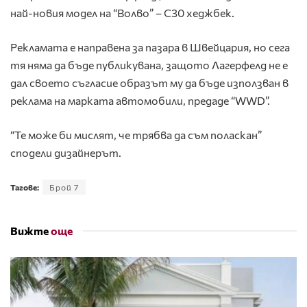
най-новия модел на “Волво” – С30 хеджбек.
Рекламата е направена за пазара в Швейцария, но сега
тя няма да бъде публикувана, защото Лагерфелд не е
дал своето съгласие образът му да бъде използван в
реклама на марката автомобили, предаде “WWD”.
“Те може би мислят, че трябва да съм поласкан”
сподели дизайнерът.
Тагове:
Брой 7
Вижте
още