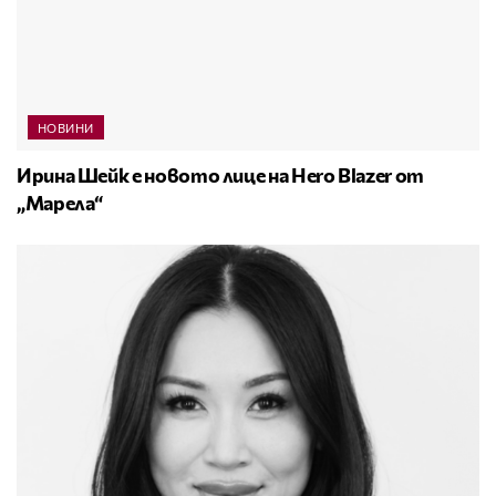
НОВИНИ
Ирина Шейк е новото лице на Hero Blazer от
„Марела“