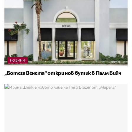
НОВИНИ
„Ботега Венета“ откри нов бутик в Палм Бийч