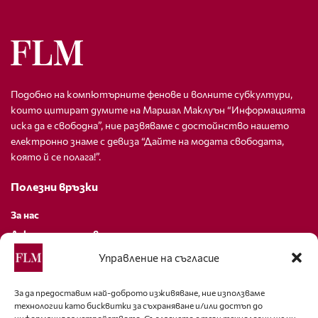
Подобно на компютърните фенове и волните субкултури,
които цитират думите на Маршал Маклуън “Информацията
иска да е свободна”, ние развяваме с достойнство нашето
електронно знаме с девиза “Дайте на модата свободата,
която й се полага!”.
Полезни връзки
За нас
Декларация за поверителност
Политика за бисквитки
Управление на съгласие
За контакти
За да предоставим най-доброто изживяване, ние използваме
технологии като бисквитки за съхраняване и/или достъп до
editor@fashion-lifestyle.net