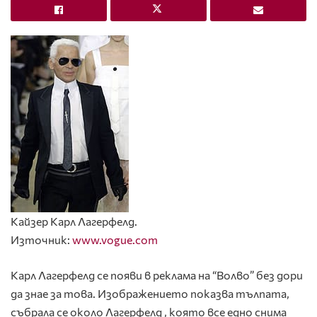
Кайзер Карл Лагерфелд.
Източник:
www.vogue.com
Карл Лагерфелд се появи в реклама на “Волво” без дори
да знае за това. Изображението показва тълпата,
събрала се около Лагерфелд , която все едно снима