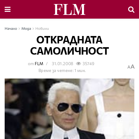
Начало
Мода
Новини
ОТКРАДНАТА
САМОЛИЧНОСТ
от
FLM
31.01.2008
35749
A
A
Време за четене: 1 мин.