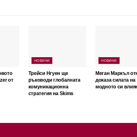
НОВИНИ
НОВИНИ
овото
Трейси Нгуен ще
Меган Маркъл от
zer от
ръководи глобалната
доказа силата на
комуникационна
модното си влия
стратегия на Skims