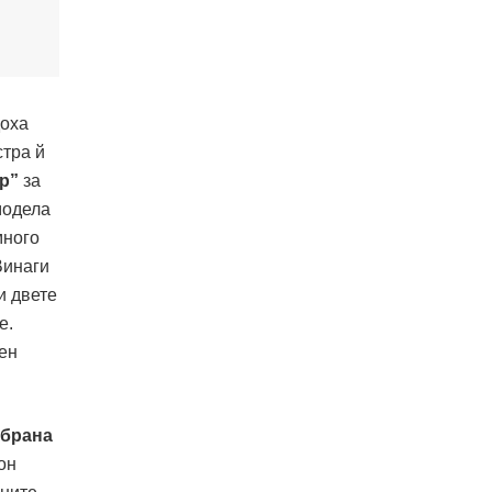
доха
стра й
р”
за
модела
много
Винаги
и двете
е.
сен
збрана
он