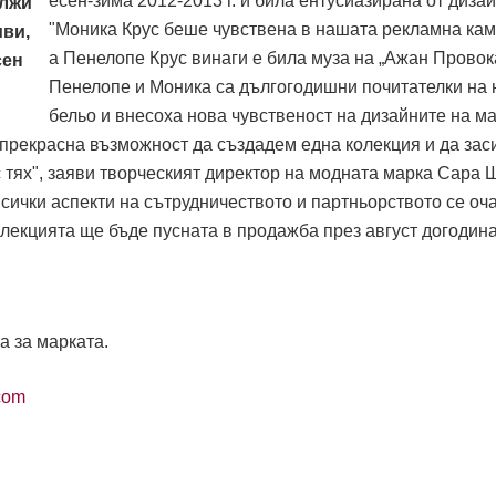
есен-зима 2012-2013 г. и била ентусиазирана от дизай
"Моника Крус беше чувствена в нашата рекламна кам
а Пенелопе Крус винаги е била муза на „Ажан Провок
Пенелопе и Моника са дългогодишни почитателки на
бельо и внесоха нова чувственост на дизайните на ма
 прекрасна възможност да създадем една колекция и да за
 тях", заяви творческият директор на модната марка Сара 
сички аспекти на сътрудничеството и партньорството се оч
лекцията ще бъде пусната в продажба през август догодин
а за марката.
.com