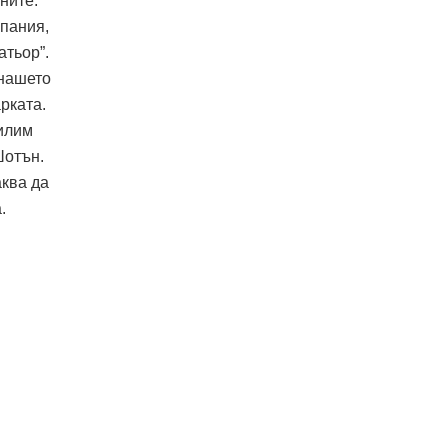
ните.
пания,
атьор”.
 нашето
рката.
силим
Шотън.
аква да
а.