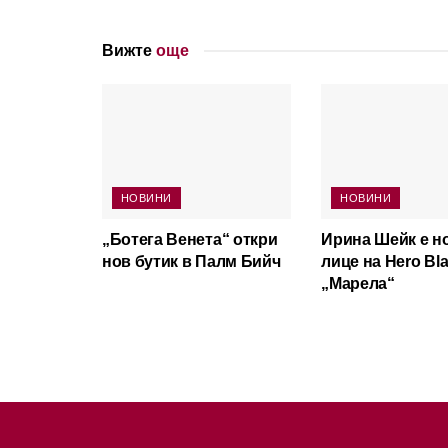
Вижте
още
НОВИНИ
НОВИНИ
„Ботега Венета“ откри
Ирина Шейк е н
нов бутик в Палм Бийч
лице на Hero Bla
„Марела“