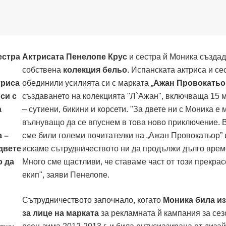
Актрисата Пенелопе Крус
и сестра й Моника създа
собствена
колекция бельо
. Испанската актриса и се
обединили усилията си с марката „
Ажан Провокатьо
създаването на колекцията "Л`Ажан", включваща 15 
– сутиени, бикини и корсети. "За двете ни с Моника е 
вълнуващо да се впуснем в това ново приключение. 
сме били големи почитателки на „Ажан Провокатьор” 
искаме сътрудничеството ни да продължи дълго врем
Много сме щастливи, че ставаме част от този прекра
екип", заяви Пенелопе.
Сътрудничеството започнало, когато
Моника била и
за лице на марката
за рекламната й кампания за сез