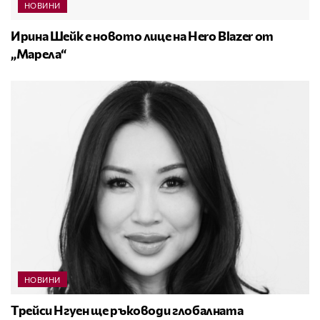
НОВИНИ
Ирина Шейк е новото лице на Hero Blazer от
„Марела“
НОВИНИ
Трейси Нгуен ще ръководи глобалната