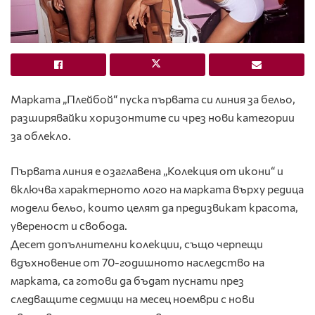
Марката „Плейбой“ пуска първата си линия за бельо,
разширявайки хоризонтите си чрез нови категории
за облекло.
Първата линия е озаглавена „Колекция от икони“ и
включва характерното лого на марката върху редица
модели бельо, които целят да предизвикат красота,
увереност и свобода.
Десет допълнителни колекции, също черпещи
вдъхновение от 70-годишното наследство на
марката, са готови да бъдат пуснати през
следващите седмици на месец ноември с нови