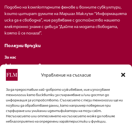
Подобно на компютърните фенове и волните субкултури,
които цитират думите на Маршал Маклуън “Информацията
иска да е свободна”, ние развяваме с достойнство нашето
електронно знаме с девиза “Дайте на модата свободата,
която й се полага!”.
Полезни връзки
За нас
Декларация за поверителност
Политика за бисквитки
Управление на съгласие
За контакти
За да предоставим най-доброто изживяване, ние използваме
технологии като бисквитки за съхраняване и/или достъп до
editor@fashion-lifestyle.net
информация за устройството. Съгласието с тези технологии ще ни
позволи да обработваме данни, като например поведение при
+359 88 227 33 47
сърфиране или уникални идентификатори на този сайт.
Несъгласието или оттеглянето на съгласието може да повлияе
неблагоприятно на определени характеристики и функции.
Последвайте ни