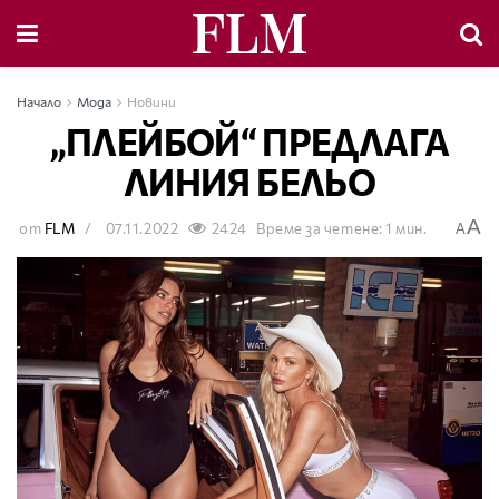
Начало
Мода
Новини
„ПЛЕЙБОЙ“ ПРЕДЛАГА
ЛИНИЯ БЕЛЬО
A
от
FLM
07.11.2022
2424
Време за четене: 1 мин.
A