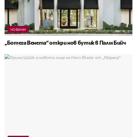
НОВИНИ
„Ботега Венета“ откри нов бутик в Палм Бийч