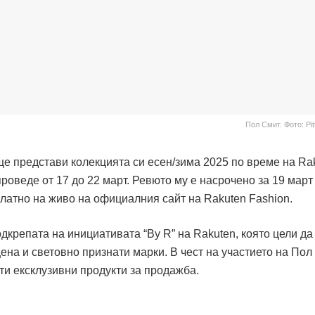
Пол Смит. Фото: Pit
е представи колекцията си есен/зима 2025 по време на Ra
проведе от 17 до 22 март. Ревюто му е насрочено за 19 март
платно на живо на официалния сайт на Rakuten Fashion.
дкрепата на инициативата “By R” на Rakuten, която цели да
на и световно признати марки. В чест на участието на Пол
ти ексклузивни продукти за продажба.