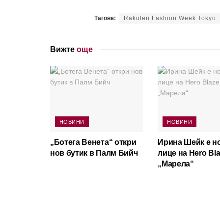
Тагове:
Rakuten Fashion Week Tokyo
Вижте
още
НОВИНИ
НОВИНИ
„Ботега Венета“ откри
Ирина Шейк е н
нов бутик в Палм Бийч
лице на Hero Bla
„Марела“