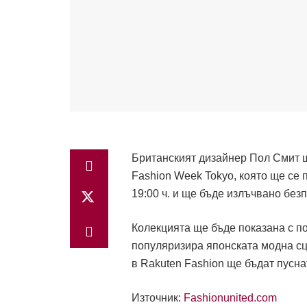
Британският дизайнер Пол Смит щ
Fashion Week Tokyo, която ще се 
19:00 ч. и ще бъде излъчвано без
Колекцията ще бъде показана с по
популяризира японската модна сце
в Rakuten Fashion ще бъдат пусна
Източник:
Fashionunited.com