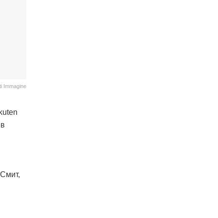
ti Immagine
kuten
 в
 Смит,