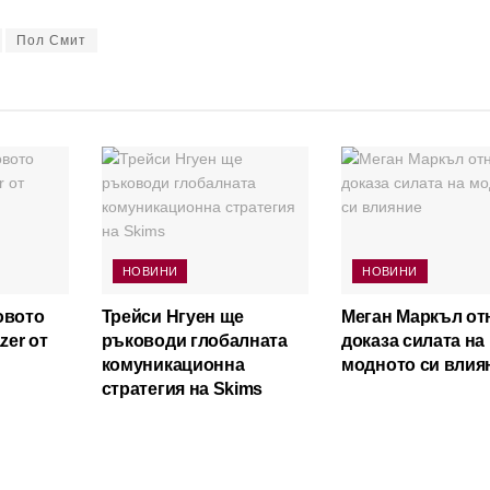
Пол Смит
НОВИНИ
НОВИНИ
овото
Трейси Нгуен ще
Меган Маркъл от
zer от
ръководи глобалната
доказа силата на
комуникационна
модното си влия
стратегия на Skims