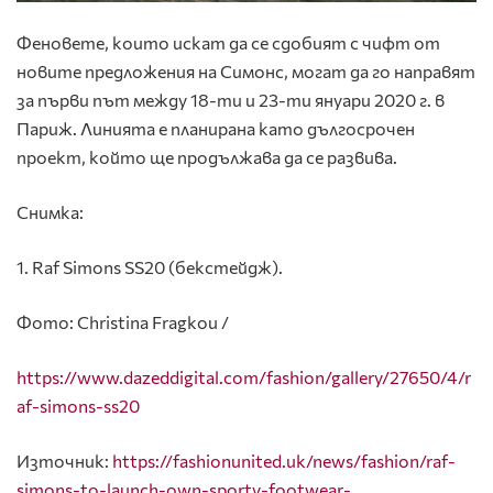
Феновете, които искат да се сдобият с чифт от
новите предложения на Симонс, могат да го направят
за първи път между 18-ти и 23-ти януари 2020 г. в
Париж. Линията е планирана като дългосрочен
проект, който ще продължава да се развива.
Снимка:
1. Raf Simons SS20 (бекстейдж).
Фото: Christina Fragkou /
https://www.dazeddigital.com/fashion/gallery/27650/4/r
af-simons-ss20
Източник:
https://fashionunited.uk/news/fashion/raf-
simons-to-launch-own-sporty-footwear-