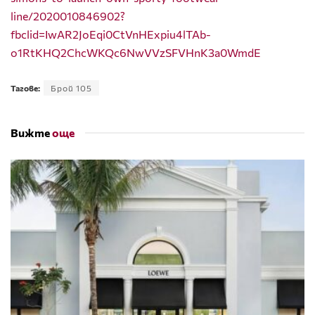
line/2020010846902?
fbclid=IwAR2JoEqi0CtVnHExpiu4lTAb-
o1RtKHQ2ChcWKQc6NwVVzSFVHnK3a0WmdE
Тагове:
Брой 105
Вижте
още