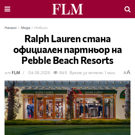
Начало
Мода
Новини
Ralph Lauren стана
официален партньор на
Pebble Beach Resorts
A
от
FLM
04.06.2026
849
Време за четене: 1 мин.
A