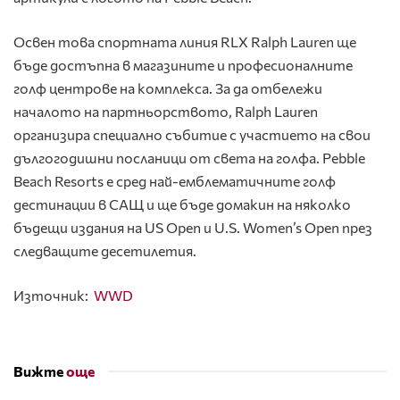
Освен това спортната линия RLX Ralph Lauren ще
бъде достъпна в магазините и професионалните
голф центрове на комплекса. За да отбележи
началото на партньорството, Ralph Lauren
организира специално събитие с участието на свои
дългогодишни посланици от света на голфа. Pebble
Beach Resorts е сред най-емблематичните голф
дестинации в САЩ и ще бъде домакин на няколко
бъдещи издания на US Open и U.S. Women’s Open през
следващите десетилетия.
Източник:
WWD
Вижте
още