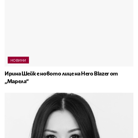
НОВИНИ
Ирина Шейк е новото лице на Hero Blazer от
„Марела“