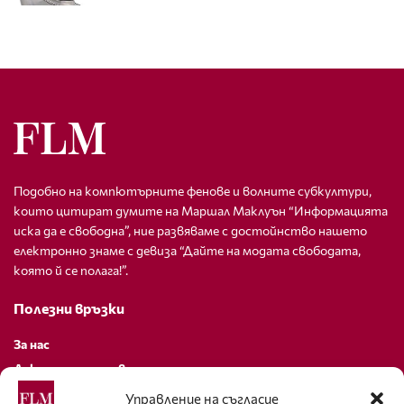
Подобно на компютърните фенове и волните субкултури,
които цитират думите на Маршал Маклуън “Информацията
иска да е свободна”, ние развяваме с достойнство нашето
електронно знаме с девиза “Дайте на модата свободата,
която й се полага!”.
Полезни връзки
За нас
Декларация за поверителност
Политика за бисквитки
Управление на съгласие