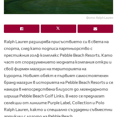
Фото: Ralph Lauren
Ralph Lauren разширява присъствието си в света на
спорта, след като подписа партньорство с
престижния голф комплекс Pebble Beach Resorts. Като
част от споразумението модната компания откри и
свой фирмен магазин на територията на
курорта. Новият обект е първият самостоятелен
бранд магазин в историята на Pebble Beach Resorts и се
намира в непосредствена близост до легендарното
игрище Pebble Beach Golf Links. В него се предлагат
селекции от линиите Purple Label, Collection и Polo
Ralph Lauren, както и специално създадени съвместни
артикули с логото на Pebble Beach.