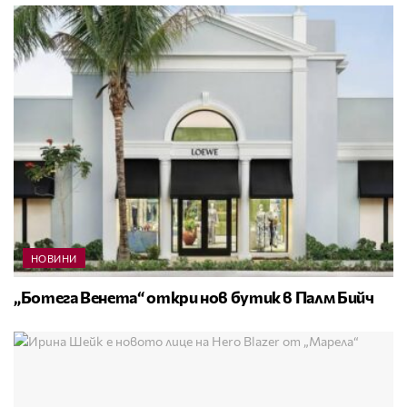
НОВИНИ
„Ботега Венета“ откри нов бутик в Палм Бийч