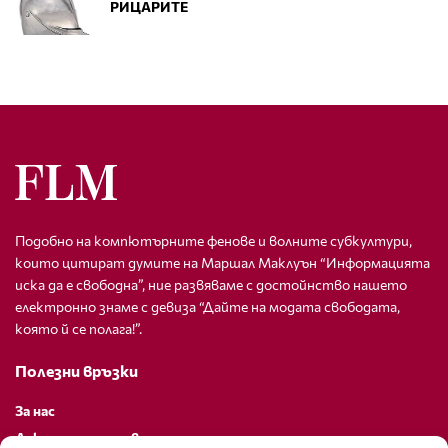
РИЦАРИТЕ
Подобно на компютърните фенове и волните субкултури,
които цитират думите на Маршал Маклуън “Информацията
иска да е свободна”, ние развяваме с достойнство нашето
електронно знаме с девиза “Дайте на модата свободата,
която й се полага!”.
Полезни връзки
За нас
Декларация за поверителност