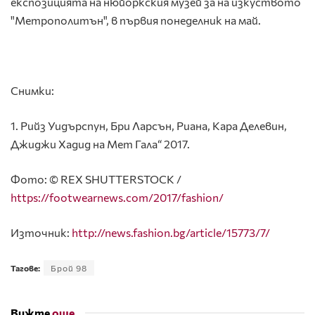
експозицията на нюйоркския музей за на изкуството
"Метрополитън", в първия понеделник на май.
Снимки:
1. Рийз Уидърспун, Бри Ларсън, Риана, Кара Делевин,
Джиджи Хадид на Мет Гала“ 2017.
Фото: © REX SHUTTERSTOCK /
https://footwearnews.com/2017/fashion/
Източник:
http://news.fashion.bg/article/15773/7/
Тагове:
Брой 98
Вижте
още