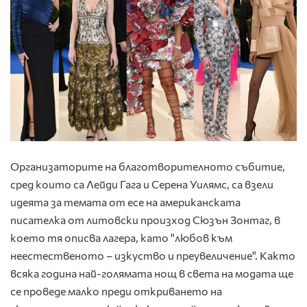
Организаторите на благотворителното събитие,
сред които са Лейди Гага и Серена Уилямс, са взели
идеята за темата от есе на американската
писателка от литовски произход Сюзън Зонтаг, в
което тя описва лагера, като "любов към
неестественото – изкуство и преувеличение". Както
всяка година най-голямата нощ в света на модата ще
се проведе малко преди откриването на