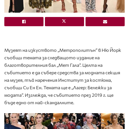
Музеят на изкуството „Метрополитън“ в Ню Йорк
съобщи темата за следващото издание на
благотворителния бал „Мет Гала“. Целта на
събитието е да събере средства за модната секция
на музея, тъй наречения Институт за костюма,
съобщи Си Ен Ен. Темата ще е „Лагер: Бележки за
модата“. Изглежда, че събитието през 2019 г. ще
бъде едно от най-скандалните.