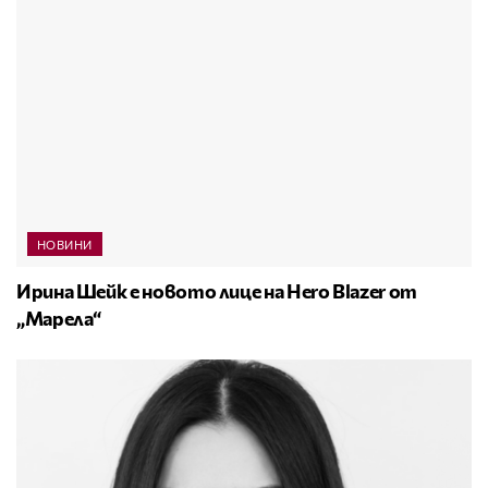
НОВИНИ
Ирина Шейк е новото лице на Hero Blazer от
„Марела“