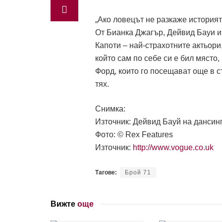
„Ако ловецът не разкаже историят
От Бианка Джагър, Дейвид Бауи и
Капоти – най-страхотните актьори
който сам по себе си е бил място
Форд, които го посещават още в ст
тях.
Снимка:
Източник: Дейвид Бауй на дансинг
Фото: © Rex Features
Източник:
http://www.vogue.co.uk
Тагове:
Брой 71
Вижте
още