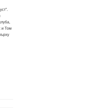
уст”.
н
клуба,
с и Том
върху