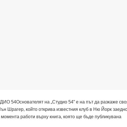
Основателят на „Студио 54” е на път да разкаже сво
ън Шрагер, който открива известния клуб в Ню Йорк заедно
 момента работи върху книга, която ще бъде публикувана