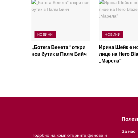
НОВИНИ
НОВИНИ
„Ботега Венета“ откри
Ирина Шейк е н
нов бутик в Палм Бийч
лице на Hero Bla
„Марела“
Полез
За нас
Подобно на компютърните фенове и