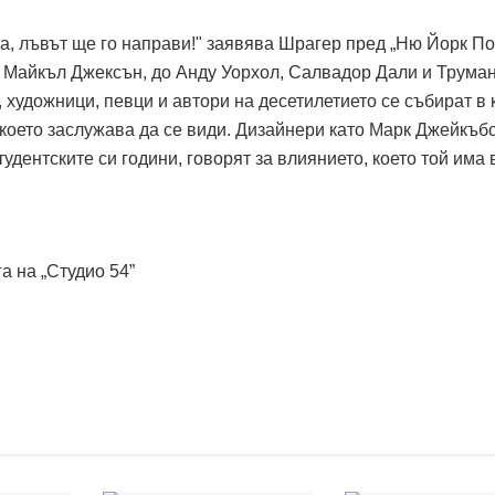
а, лъвът ще го направи!" заявява Шрагер пред „Ню Йорк По
 Майкъл Джексън, до Анду Уорхол, Салвадор Дали и Трума
, художници, певци и автори на десетилетието се събират в 
, което заслужава да се види. Дизайнери като Марк Джейкъб
удентските си години, говорят за влиянието, което той има 
а на „Студио 54”