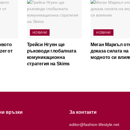
НОВИНИ
НОВИНИ
овото
Трейси Нгуен ще
Меган Маркъл от
zer от
ръководи глобалната
доказа силата на
комуникационна
модното си влия
стратегия на Skims
ни връзки
За контакти
editor@fashion-lifestyle.net