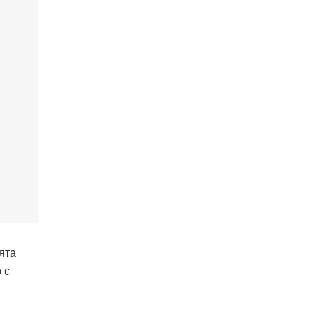
ята
 с